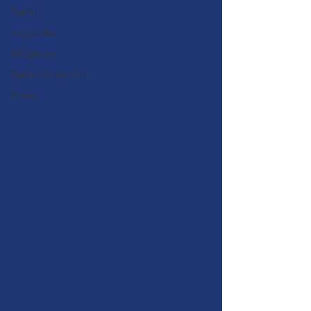
Təlim
Logistika
Müqavilə
Təchizat zənciri
Anbar