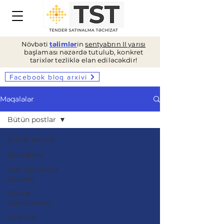
Növbəti
təlimlər
in
sentyabrın II yarısı
başlaması nəzərdə tutulub, konkret
tarixlər tezliklə elan ediləcəkdir!
Facebook bloq arxivi
Məqalələr
Bütün postlar
Bütün postlar
Satınalma
Yeni satınalma
qanunu
Dövlət
satınalmaları
Youtube