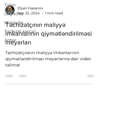
Təlim
Elşən Həsənov
Mar 22, 2024
1 min read
Logistika
Müqavilə
Təchizatçının maliyyə
Təchizat zənciri
imkanlarının qiymətləndirilməsi
Anbar
meyarları
Təchizatçıların maliyyə imkanlarının
qiymətləndirilməsi meyarlarına dair video
təlimat