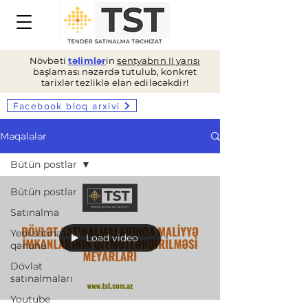
Növbəti
təlimlər
in
sentyabrın II yarısı
başlaması nəzərdə tutulub, konkret
tarixlər tezliklə elan ediləcəkdir!
Facebook bloq arxivi
Məqalələr
Bütün postlar
Bütün postlar
Satınalma
Yeni satınalma
Load video
qanunu
Dövlət
satınalmaları
Youtube