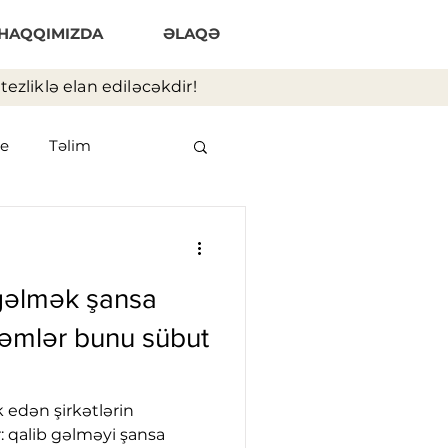
HAQQIMIZDA
ƏLAQƏ
ezliklə elan ediləcəkdir!
e
Təlim
gəlmək şansa
qəmlər bunu sübut
k edən şirkətlərin
sa