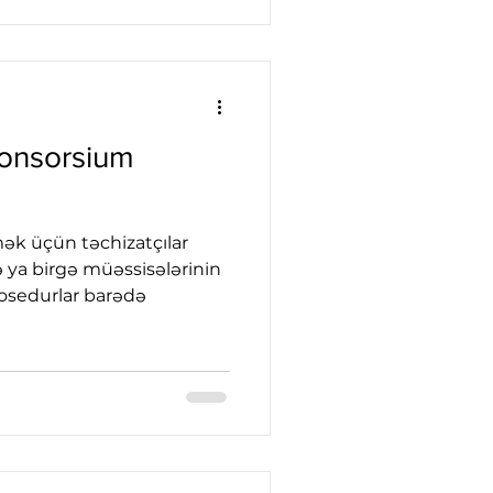
konsorsium
mək üçün təchizatçılar
 ya birgə müəssisələrinin
rosedurlar barədə