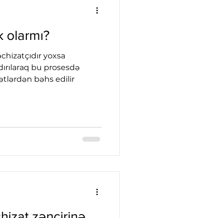
 olarmı?
chizatçıdır yoxsa
dırılaraq bu prosesdə
lətlərdən bəhs edilir
chizat zəncirinə