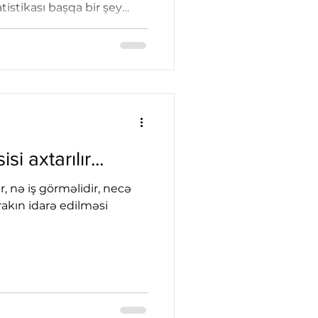
tistikası başqa bir şey
in belə orta qalib gəlmə
tenderdə fərq yaradan
 10 aprel seminarından
 axtarılır...
, nə iş görməlidir, necə
irakın idarə edilməsi