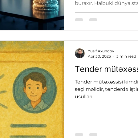
buraxır. Halbuki dünya sta
deyir — ən aktiv şirkətlər
faizi cəmi 20%-dir. Azərbaycan bazarının real
rəqəmləri, qlobal trendlər və 
strategiyalar haqqında —
əvvəl oxumalısınız.
Yusif Axundov
Apr 30, 2025
3 min read
Tender mütəxəssisi
Tender mütəxəssisi kimdir
seçilməlidir, tenderdə işt
üsulları