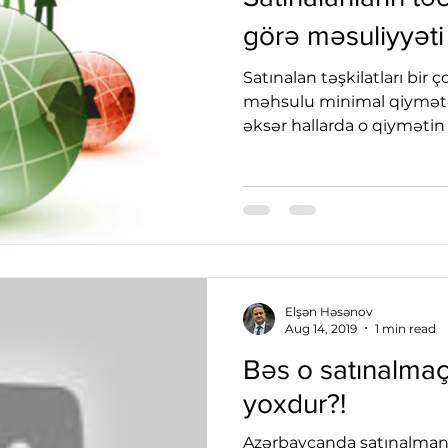
görə məsuliyyəti
Satınalan təşkilatları bir 
məhsulu minimal qiymətə
əksər hallarda o qiymətin
Elşən Həsənov
Aug 14, 2019
1 min read
Bəs o satınalmaç
yoxdur?!
Azərbaycanda satınalmanı