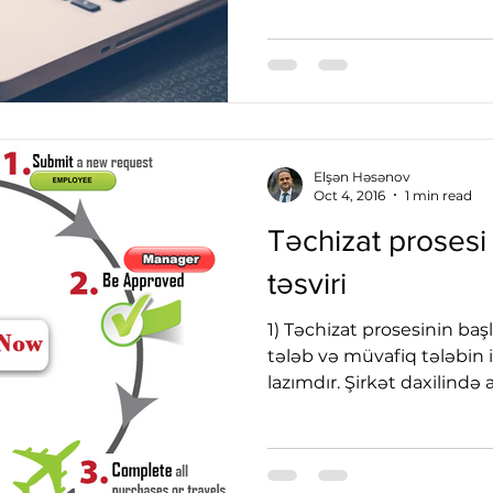
Elşən Həsənov
Oct 4, 2016
1 min read
Təchizat prosesi
təsviri
1) Təchizat prosesinin baş
tələb və müvafiq tələbin
lazımdır. Şirkət daxilində 