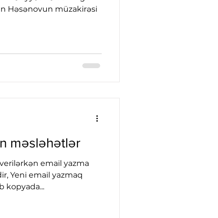
ən Həsənovun müzakirəsi
ün məsləhətlər
verilərkən email yazma
idir, Yeni email yazmaq
ab kopyada...