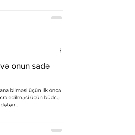
 və onun sadə
lana bilməsi üçün ilk öncə
 icra edilməsi üçün büdcə
adətən...