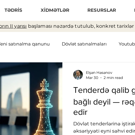
TƏDRİS
XİDMƏTLƏR
RESURSLAR
rın II yarısı
başlaması nəzərdə tutulub, konkret tarixlər t
Yeni satınalma qanunu
Dövlət satınalmaları
Youtub
əchizat zənciri
Anbar
Elşən Həsənov
Mar 30
2 min read
Tenderdə qalib 
bağlı deyil — rə
edir
Dövlət tenderlərinə iştira
əksəriyyəti eyni səhvi edir: qalib gəlməyi şan