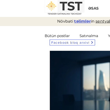
ƏSAS
Növbəti
təlimlər
in
sentyab
Bütün postlar
Satınalma
Facebook bloq arxivi
Logistika
Müqavilə
T