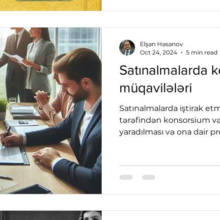
Elşən Həsənov
Oct 24, 2024
5 min read
Satınalmalarda 
müqavilələri
Satınalmalarda iştirak et
tərəfindən konsorsium və
yaradılması və ona dair p