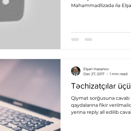
Məhəmmədlizadə ilə Elş
Elşən Həsənov
Dec 27, 2017
1 min read
Təchizatçılar üç
Qiymət sorğusuna cavab 
qaydalarına fikir verilməl
yerinə reply all edilib cav