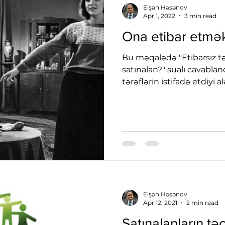
Elşən Həsənov
Apr 1, 2022
3 min read
Ona etibar etmək
Bu məqalədə "Etibarsız tə
satınalan?" sualı cavablan
tərəflərin istifadə etdiyi a
Elşən Həsənov
Apr 12, 2021
2 min read
Satınalanların tə