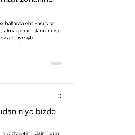
çox hallarda ehtiyacı olan
 almaq maraqlandırır və
 bazar qiyməti
ıdan niyə bizdə
n vəziyyətinə dair Elgün