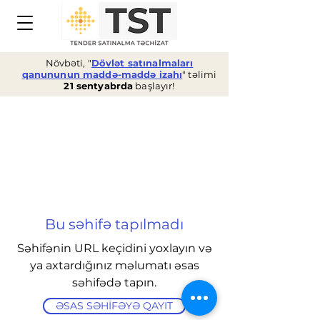
Növbəti, "
Dövlət satınalmaları
qanununun maddə-maddə izahı
" təlimi
21 sentyabrda
başlayır!
Bu səhifə tapılmadı
Səhifənin URL keçidini yoxlayın və
ya axtardığınız məlumatı əsas
səhifədə tapın.
ƏSAS SƏHİFƏYƏ QAYIT