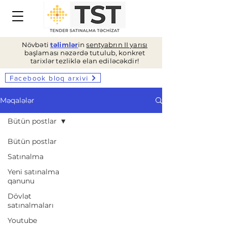
Növbəti
təlimlər
in
sentyabrın II yarısı
başlaması nəzərdə tutulub, konkret
tarixlər tezliklə elan ediləcəkdir!
Facebook bloq arxivi
Məqalələr
Bütün postlar
Bütün postlar
Satınalma
Yeni satınalma
qanunu
Dövlət
satınalmaları
Youtube