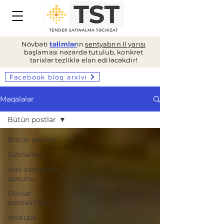
Növbəti
təlimlər
in
sentyabrın II yarısı
başlaması nəzərdə tutulub, konkret
tarixlər tezliklə elan ediləcəkdir!
Facebook bloq arxivi
Məqalələr
Bütün postlar
Bütün postlar
Satınalma
Yeni satınalma
qanunu
Dövlət
satınalmaları
Youtube