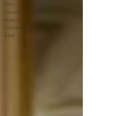
Təlim
Logistika
Müqavilə
Təchizat zənciri
Anbar