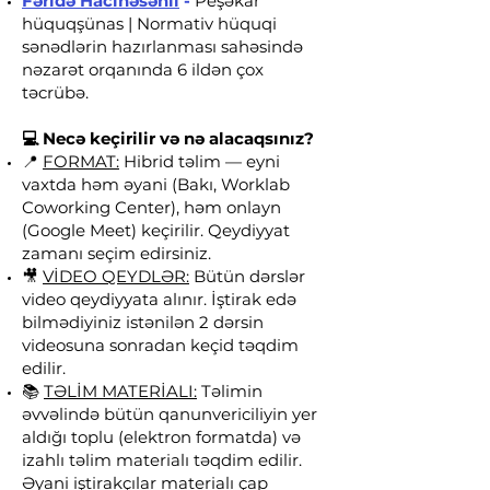
Fəridə Hacıhəsənli
-
Peşəkar
hüquqşünas
|
Normativ hüquqi
sənədlərin hazırlanması sahəsində
nəzarət orqanında 6 ildən çox
təcrübə.
💻 Necə keçirilir və nə alacaqsınız?
📍
FORMAT:
Hibrid təlim — eyni
vaxtda həm əyani (Bakı, Worklab
Coworking Center), həm onlayn
(Google Meet) keçirilir. Qeydiyyat
zamanı seçim edirsiniz.
🎥
VİDEO QEYDLƏR:
Bütün dərslər
video qeydiyyata alınır. İştirak edə
bilmədiyiniz istənilən 2 dərsin
videosuna sonradan keçid təqdim
edilir.
📚
TƏLİM MATERİALI:
Təlimin
əvvəlində bütün qanunvericiliyin yer
aldığı toplu (elektron formatda) və
izahlı təlim materialı təqdim edilir.
Əyani iştirakçılar materialı çap