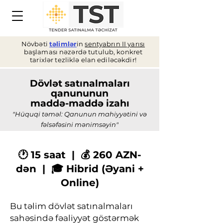
Növbəti
təlimlər
in
sentyabrın II yarısı
başlaması nəzərdə tutulub, konkret
tarixlər tezliklə elan ediləcəkdir!
Dövlət satınalmaları
qanununun
maddə-maddə izahı
"Hüquqi təməl: Qanunun mahiyyətini və
fəlsəfəsini mənimsəyin"
​​​​🕐 15 saat | 💰 260 AZN-
dən | 🎓 Hibrid (Əyani +
Online)
Bu təlim dövlət satınalmaları
sahəsində fəaliyyət göstərmək