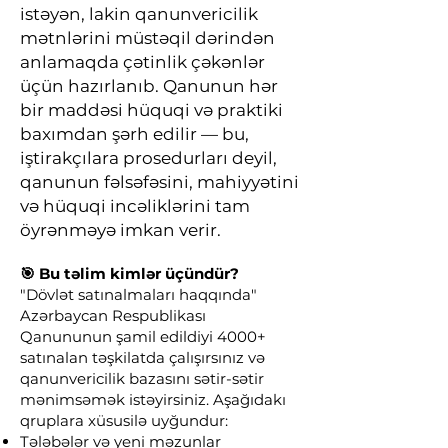
istəyən, lakin qanunvericilik
mətnlərini müstəqil dərindən
anlamaqda çətinlik çəkənlər
üçün hazırlanıb. Qanunun hər
bir maddəsi hüquqi və praktiki
baxımdan şərh edilir — bu,
iştirakçılara prosedurları deyil,
qanunun fəlsəfəsini, mahiyyətini
və hüquqi incəliklərini tam
öyrənməyə imkan verir.
🎯 Bu təlim kimlər üçündür?
"Dövlət satınalmaları haqqında"
Azərbaycan Respublikası
Qanununun şamil edildiyi 4000+
satınalan təşkilatda çalışırsınız və
qanunvericilik bazasını sətir-sətir
mənimsəmək istəyirsiniz. Aşağıdakı
qruplara xüsusilə uyğundur:
Tələbələr və yeni məzunlar