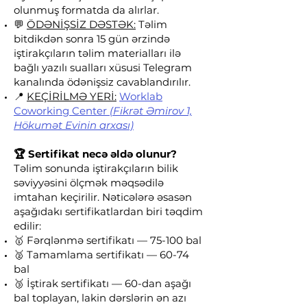
olunmuş formatda da alırlar.
💬
ÖDƏNİŞSİZ DƏSTƏK:
Təlim
bitdikdən sonra 15 gün ərzində
iştirakçıların təlim materialları ilə
bağlı yazılı sualları xüsusi Telegram
kanalında ödənişsiz cavablandırılır.
📍
KEÇİRİLMƏ YERİ:
Worklab
Coworking Center
(Fikrət Əmirov 1,
Hökumət Evinin arxası)
🏆 Sertifikat necə əldə olunur?
Təlim sonunda iştirakçıların bilik
səviyyəsini ölçmək məqsədilə
imtahan keçirilir. Nəticələrə əsasən
aşağıdakı sertifikatlardan biri təqdim
edilir:
🥇 Fərqlənmə sertifikatı — 75-100 bal
🥈 Tamamlama sertifikatı — 60-74
bal
🥉 İştirak sertifikatı — 60-dan aşağı
bal toplayan, lakin dərslərin ən azı