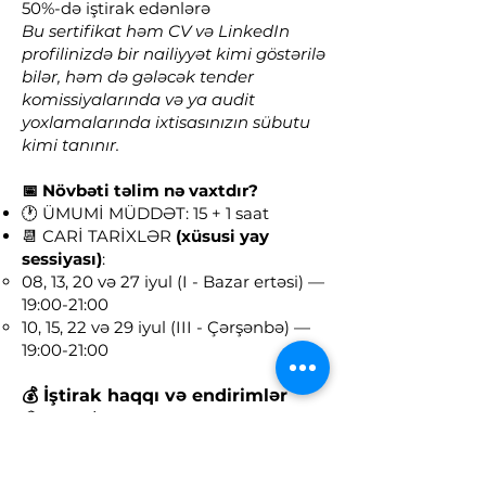
50%-də iştirak edənlərə
Bu sertifikat həm CV və LinkedIn
profilinizdə bir nailiyyət kimi göstərilə
bilər, həm də gələcək tender
komissiyalarında və ya audit
yoxlamalarında ixtisasınızın sübutu
kimi tanınır.
📅 Növbəti təlim nə vaxtdır?
🕐 ÜMUMİ MÜDDƏT: 15 + 1 saat
📆 CARİ TARİXLƏR
(xüsusi yay
sessiyası)
:
08, 13, 20 və 27 iyul (I - Bazar ertəsi) —
19:00-21:00
10, 15, 22 və 29 iyul (III - Çərşənbə) —
19:00-21:00
💰 İştirak haqqı və endirimlər
🏛 ƏYANİ: 390 AZN
💻 ONLAYN: 290 AZN
💡 ERKƏN BRON: Təlimin