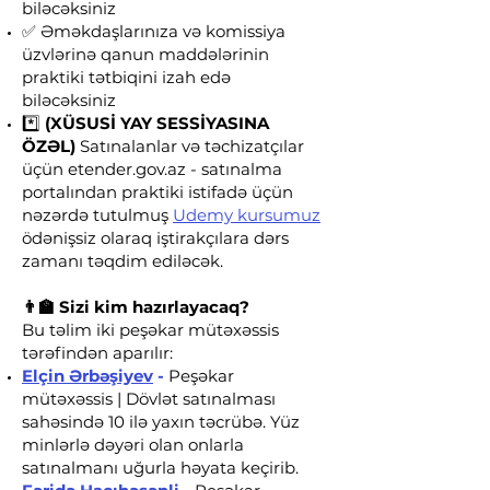
biləcəksiniz
✅ Əməkdaşlarınıza və komissiya
üzvlərinə qanun maddələrinin
praktiki tətbiqini izah edə
biləcəksiniz
*️⃣
(XÜSUSİ YAY SESSİYASINA
ÖZƏL)
Satınalanlar və təchizatçılar
üçün etender.gov.az - satınalma
portalından praktiki istifadə üçün
nəzərdə tutulmuş
Udemy kursumuz
ödənişsiz olaraq iştirakçılara dərs
zamanı təqdim ediləcək.
👨‍🏫 Sizi kim hazırlayacaq?
​Bu təlim iki peşəkar mütəxəssis
tərəfindən aparılır:
Elçin Ərbəşiyev
-
Peşəkar
mütəxəssis
|
Dövlət satınalması
sahəsində 10 ilə yaxın təcrübə. Yüz
minlərlə dəyəri olan onlarla
satınalmanı uğurla həyata keçirib.