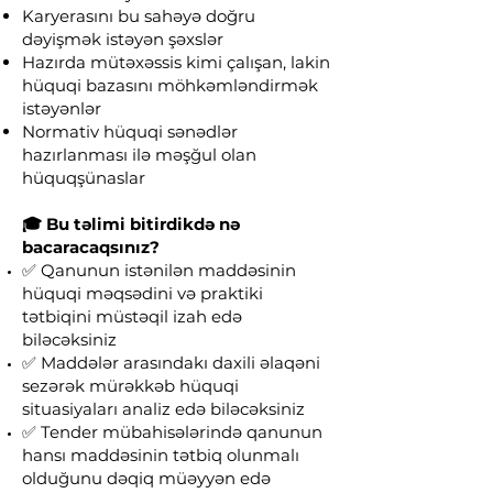
Karyerasını bu sahəyə doğru
dəyişmək istəyən şəxslər
Hazırda mütəxəssis kimi çalışan, lakin
hüquqi bazasını möhkəmləndirmək
istəyənlər
Normativ hüquqi sənədlər
hazırlanması ilə məşğul olan
hüquqşünaslar
🎓 Bu təlimi bitirdikdə nə
bacaracaqsınız?
✅ Qanunun istənilən maddəsinin
hüquqi məqsədini və praktiki
tətbiqini müstəqil izah edə
biləcəksiniz
✅ Maddələr arasındakı daxili əlaqəni
sezərək mürəkkəb hüquqi
situasiyaları analiz edə biləcəksiniz
✅ Tender mübahisələrində qanunun
hansı maddəsinin tətbiq olunmalı
olduğunu dəqiq müəyyən edə