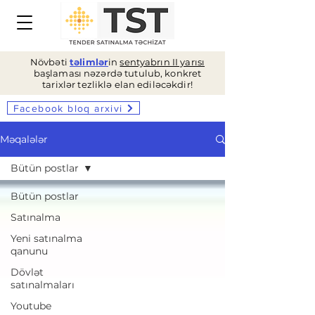
Növbəti
təlimlər
in
sentyabrın II yarısı
başlaması nəzərdə tutulub, konkret
tarixlər tezliklə elan ediləcəkdir!
Facebook bloq arxivi
Məqalələr
Bütün postlar
Bütün postlar
Satınalma
Yeni satınalma
qanunu
Dövlət
satınalmaları
Youtube