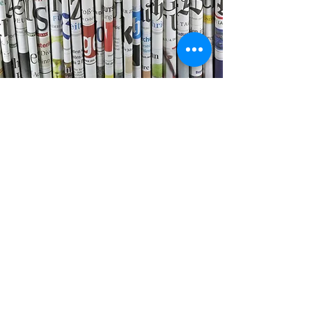
Satınalma elanları
Satınalan təşkilatlar tərəfindən malların,
işlərin və xidmətlərin satınalınması
üçün verilən (tender, kotirovka, qiymət
sorğusu, "RFQ", "RFP") elanları