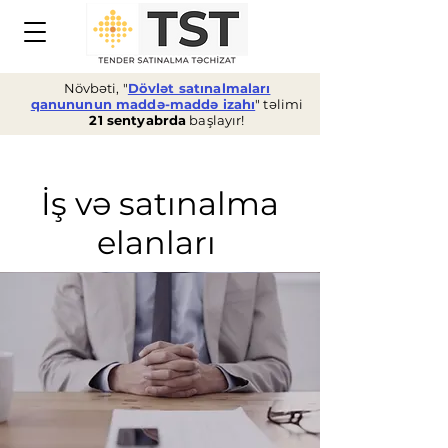
Növbəti, "
Dövlət satınalmaları
qanununun maddə-maddə izahı
" təlimi
21 sentyabrda
başlayır!
İş və satınalma
elanları