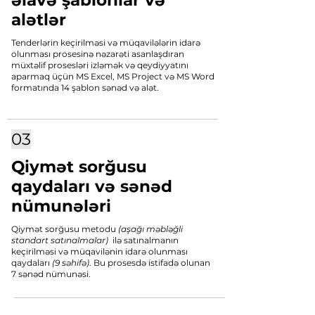
əlavə şablonlar və
alətlər
Tenderlərin keçirilməsi və müqavilələrin idarə
olunması prosesinə nəzarəti asanlaşdıran
müxtəlif prosesləri izləmək və qeydiyyatını
aparmaq üçün MS Excel, MS Project və MS Word
formatında 14 şablon sənəd və alət.
03
Qiymət sorğusu
qaydaları və sənəd
nümunələri
Qiymət sorğusu metodu
(aşağı məbləğli
standart satınalmalar)
ilə satınalmanın
keçirilməsi və müqavilənin idarə olunması
qaydaları
(9 səhifə)
. Bu prosesdə istifadə olunan
7 sənəd nümunəsi.