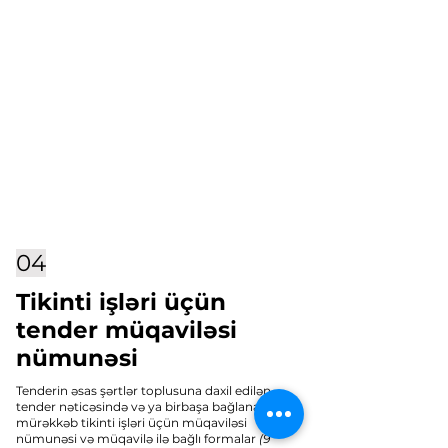
04
Tikinti işləri üçün
tender müqaviləsi
nümunəsi
Tenderin əsas şərtlər toplusuna daxil edilən
tender nəticəsində və ya birbaşa bağlanan
mürəkkəb tikinti işləri üçün müqaviləsi
nümunəsi və müqavilə ilə bağlı formalar
(9