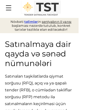
Növbəti
təlimlər
in
sentyabrın II yarısı
başlaması nəzərdə tutulub, konkret
tarixlər tezliklə elan ediləcəkdir!
Satınalmaya dair
qayda və sənəd
nümunələri
Satınalan təşkilatlarda qiymət
sorğusu (RFQ), açıq və ya qapalı
tender (RFB), o cümlədən təkliflər
sorğusu (RFP) metodu ilə
satınalmaların keçirilməsi üçün