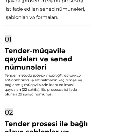
qayda (prosedur) və bu prosesdə
istifadə edilən sənəd nümunələri,
şablonları və formaları.
01
Tender-müqavilə
qaydaları və sənəd
nümunələri
Tender metodu
(böyük məbləğli mürəkkəb
satınalmalar)
ilə satınalmanın keçirilməsi və
bağlanmış müqavilələrin idarə edilməsi
qaydaları (22 səhifə). Bu prosesdə istifadə
olunan 29 sənəd nümunəsi.
02
Tender prosesi ilə bağlı