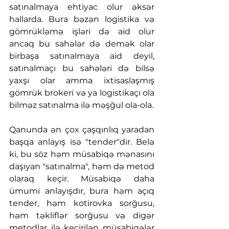
satınalmaya ehtiyac olur əksər 
hallarda. Bura bəzən logistika və 
gömrükləmə işləri də aid olur 
ancaq bu sahələr də demək olar 
birbaşa satınalmaya aid deyil, 
satınalmaçı bu sahələri də bilsə 
yaxşı olar amma ixtisaslaşmış 
gömrük brokeri və ya logistikaçı ola 
bilməz satınalma ilə məşğul ola-ola.
Qanunda ən çox çaşqınlıq yaradan 
başqa anlayış isə "tender"dir. Belə 
ki, bu söz həm müsabiqə mənasını 
daşıyan "satınalma", həm də metod 
olaraq keçir. Müsabiqə daha 
ümumi anlayışdır, bura həm açıq 
tender, həm kotirovka sorğusu, 
həm təkliflər sorğusu və digər 
metodlar ilə keçirilən müsabiqələr 