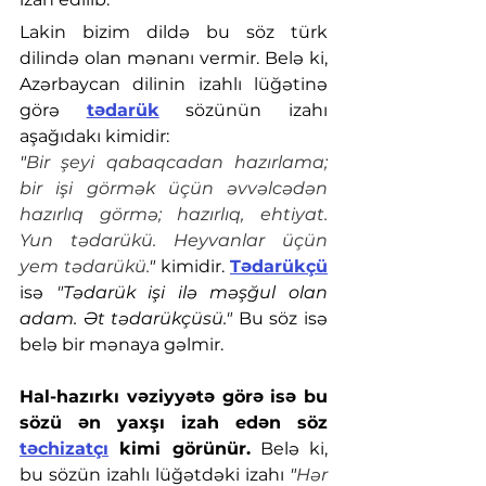
Lakin bizim dildə bu söz türk 
dilində olan mənanı vermir. Belə ki, 
Azərbaycan dilinin izahlı lüğətinə 
görə 
tədarük
 sözünün izahı 
aşağıdakı kimidir:
"
Bir şeyi qabaqcadan hazırlama; 
bir işi görmək üçün əvvəlcədən 
hazırlıq görmə; hazırlıq, ehtiyat. 
Yun tədarükü. Heyvanlar üçün 
yem tədarükü.
" 
kimidir. 
Tədarükçü
isə 
"Tədarük işi ilə məşğul olan 
adam. Ət tədarükçüsü."
 Bu söz isə 
belə bir mənaya gəlmir. 
Hal-hazırkı vəziyyətə görə isə bu 
sözü ən yaxşı izah edən söz 
təchizatçı
 kimi görünür.
 Belə ki, 
bu sözün izahlı lüğətdəki izahı 
"
Hər 