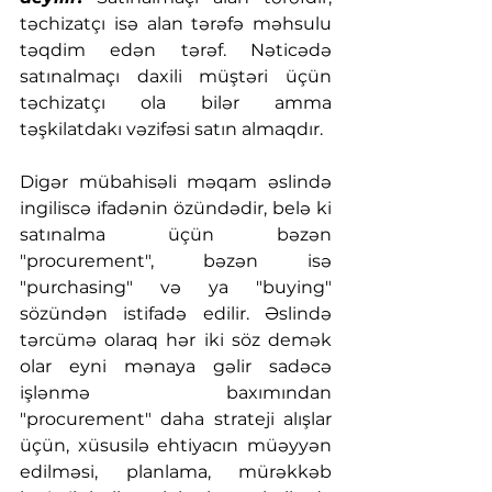
təchizatçı isə alan tərəfə məhsulu 
təqdim edən tərəf. Nəticədə 
satınalmaçı daxili müştəri üçün 
təchizatçı ola bilər amma 
təşkilatdakı vəzifəsi satın almaqdır.
Digər mübahisəli məqam əslində 
ingiliscə ifadənin özündədir, belə ki 
satınalma üçün bəzən 
"procurement", bəzən isə 
"purchasing" və ya "buying" 
sözündən istifadə edilir. Əslində 
tərcümə olaraq hər iki söz demək 
olar eyni mənaya gəlir sadəcə 
işlənmə baxımından 
"procurement" daha strateji alışlar 
üçün, xüsusilə ehtiyacın müəyyən 
edilməsi, planlama, mürəkkəb 