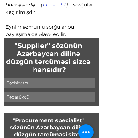
bölməsində (
TT - ST
)
 sorğular 
keçirilmişdir. 
Eyni məzmunlu sorğular bu 
paylaşıma da əlavə edilir.
"Supplier" sözünün 
Azərbaycan dilinə 
düzgün tərcüməsi sizcə 
hansıdır?
Təchizatçı
Tədarükçü
"Procurement specialist" 
sözünün Azərbaycan dilinə 
düzgün tərcüməsi sizcə 