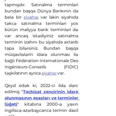
tapmışdır. Satınalma terminləri 
bundan başqa Dünya Bankının da 
belə bir 
siyahısı
 var lakin siyahıda 
təkcə satınalma terminləri yox 
bütün maliyyə bank terminləri də 
var ancaq istədiyiniz satınalma 
terminin izahını bu siyahıda axtarıb 
tapa bilərsiniz. Bundan başqa 
müqavilələrin idarə olunması ilə 
bağlı 
Fédération Internationale Des 
Ingénieurs-Conseils (
FIDIC) 
təşkilatının ayrıca 
siyahısı
 var.
Qeyd edək ki, 2022-ci ildə dərc 
edilmiş "
Təchizat zəncirinin idarə 
olunmasının əsasları və terminlər 
lüğəti
" kitabına 2000-ə yaxın 
ingiliscə-azərbaycanca termin daxil 