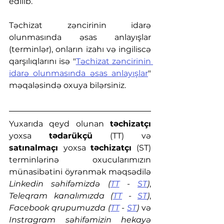
edilib.
Təchizat zəncirinin idarə 
olunmasında əsas anlayışlar 
(terminlər), onların izahı və ingiliscə 
qarşılıqlarını isə "
Təchizat zəncirinin 
idarə olunmasında əsas anlayışlar
" 
məqaləsində oxuya bilərsiniz.
Yuxarıda qeyd olunan 
təchizatçı 
yoxsa 
tədarükçü
 (TT) və 
satınalmaçı 
yoxsa 
təchizatçı
 (ST) 
terminlərinə oxucularımızın 
münasibətini öyrənmək məqsədilə 
Linkedin səhifəmizdə (
TT
 - 
ST
)
, 
Teleqram kanalımızda (
TT
 - 
ST
)
, 
Facebook qrupumuzda (
TT
 - 
ST
)
 və 
Instragram səhifəmizin hekayə 