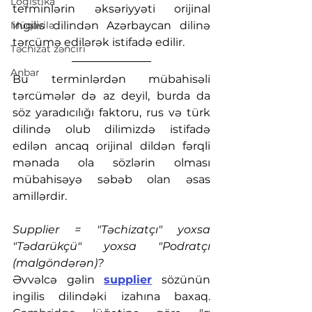
Logistika
terminlərin əksəriyyəti orijinal 
Müqavilə
ingilis dilindən Azərbaycan dilinə 
tərcümə edilərək istifadə edilir. 
Təchizat zənciri
Anbar
Bu terminlərdən mübahisəli 
tərcümələr də az deyil, burda da 
söz yaradıcılığı faktoru, rus və türk 
dilində olub dilimizdə istifadə 
edilən ancaq orijinal dildən fərqli 
mənada ola sözlərin olması 
mübahisəyə səbəb olan əsas 
amillərdir.
Supplier = "Təchizatçı" yoxsa 
"Tədarükçü" yoxsa "Podratçı 
(malgöndərən)?
Əvvəlcə gəlin 
supplier
 sözünün 
ingilis dilindəki izahına baxaq. 