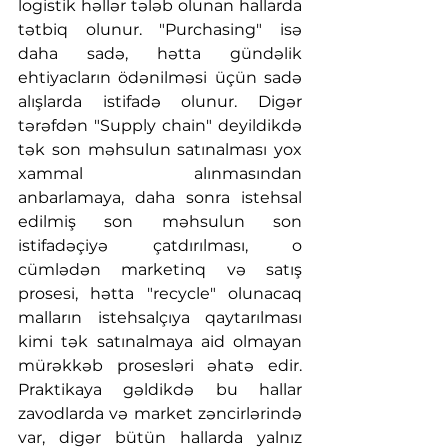
logistik həllər tələb olunan hallarda 
tətbiq olunur. "Purchasing" isə 
daha sadə, hətta gündəlik 
ehtiyacların ödənilməsi üçün sadə 
alışlarda istifadə olunur. Digər 
tərəfdən "Supply chain" deyildikdə 
tək son məhsulun satınalması yox 
xammal alınmasından 
anbarlamaya, daha sonra istehsal 
edilmiş son məhsulun son 
istifadəçiyə çatdırılması, o 
cümlədən marketinq və satış 
prosesi, hətta "recycle" olunacaq 
malların istehsalçıya qaytarılması 
kimi tək satınalmaya aid olmayan 
mürəkkəb prosesləri əhatə edir. 
Praktikaya gəldikdə bu hallar 
zavodlarda və market zəncirlərində 
var, digər bütün hallarda yalnız 