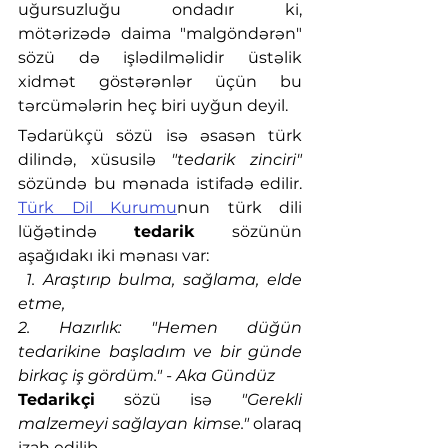
uğursuzluğu ondadır ki, 
mötərizədə daima "malgöndərən" 
sözü də işlədilməlidir üstəlik 
xidmət göstərənlər üçün bu 
tərcümələrin heç biri uyğun deyil. 
Tədarükçü sözü isə əsasən türk 
dilində, xüsusilə 
"tedarik zinciri"
sözündə bu mənada istifadə edilir. 
Türk Dil Kurumu
nun türk dili 
lüğətində 
tedarik
 sözünün 
aşağıdakı iki mənası var: 
 1. Araştırıp bulma, sağlama, elde 
etme, 
2. Hazırlık: "Hemen düğün 
tedarikine başladım ve bir günde 
birkaç iş gördüm." - Aka Gündüz
Tedarikçi
 sözü isə 
"Gerekli 
malzemeyi sağlayan kimse." 
olaraq 
izah edilib.