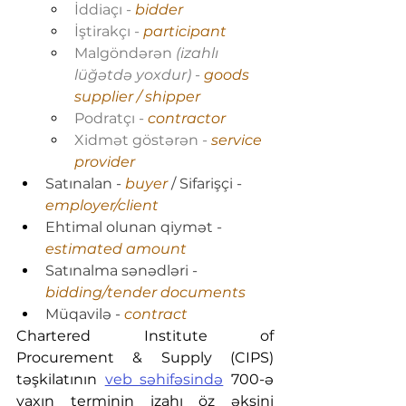
İddiaçı - 
bidder
İştirakçı - 
participant
Malgöndərən 
(izahlı 
lüğətdə yoxdur)
 - 
goods 
supplier / shipper
Podratçı - 
contractor
Xidmət göstərən - 
service 
provider
Satınalan - 
buyer 
/ Sifarişçi - 
employer/client
Ehtimal olunan qiymət - 
estimated amount
Satınalma sənədləri - 
bidding/tender documents
Müqavilə - 
contract
Chartered Institute of 
Procurement & Supply (CIPS) 
təşkilatının 
veb səhifəsində
 700-ə 
yaxın terminin izahı öz əksini 