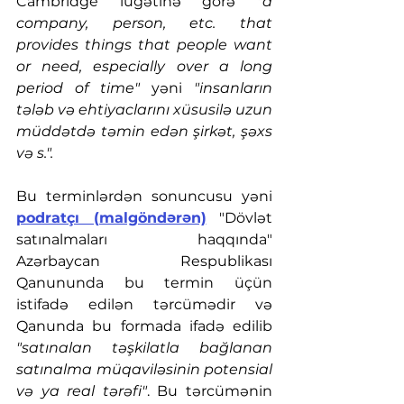
Cambridge lüğətinə görə 
"a 
company, person, etc. that 
provides things that people want 
or need, especially over a long 
period of time" 
yəni
 "insanların 
tələb və ehtiyaclarını xüsusilə uzun 
müddətdə təmin edən şirkət, şəxs 
və s.".
Bu terminlərdən sonuncusu yəni 
podratçı (malgöndərən)
 "Dövlət 
satınalmaları haqqında" 
Azərbaycan Respublikası 
Qanununda bu termin üçün 
istifadə edilən tərcümədir və 
Qanunda bu formada ifadə edilib 
"satınalan təşkilatla bağlanan 
satınalma müqaviləsinin potensial 
və ya real tərəfi"
. Bu tərcümənin 