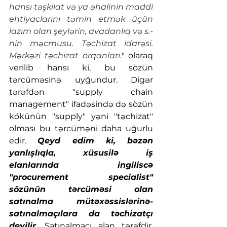
hansı təşkilat və ya əhalinin maddi 
ehtiyaclarını təmin etmək üçün 
lazım olan şeylərin, avadanlıq və s.-
nin məcmusu. Təchizat idarəsi. 
Mərkəzi təchizat orqanları.
"
 olaraq 
verilib hansı ki, bu sözün 
tərcüməsinə uyğundur. Digər 
tərəfdən "supply chain 
management" ifadəsində də sözün 
kökünün "supply" yəni "təchizat" 
olması bu tərcüməni daha uğurlu 
edir. 
Qeyd edim ki, bəzən 
yanlışlıqla, xüsusilə iş 
elanlarında ingiliscə 
"procurement specialist" 
sözünün tərcüməsi olan 
satınalma mütəxəssislərinə-
satınalmaçılara da təchizatçı 
deyilir.
 Satınalmaçı alan tərəfdir, 