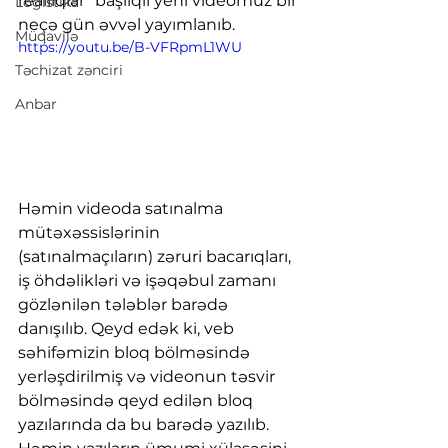
reallıqlar" başlıqlı yeni videomuz bir 
Logistika
neçə gün əvvəl yayımlanıb. 
Müqavilə
https://youtu.be/B-VFRpmL1WU
Təchizat zənciri
Anbar
Həmin videoda satınalma 
mütəxəssislərinin 
(satınalmaçıların) zəruri bacarıqları, 
iş öhdəlikləri və işəqəbul zamanı 
gözlənilən tələblər barədə 
danışılıb. Qeyd edək ki, veb 
səhifəmizin bloq bölməsində 
yerləşdirilmiş və videonun təsvir 
bölməsində qeyd edilən bloq 
yazılarında da bu barədə yazılıb. 