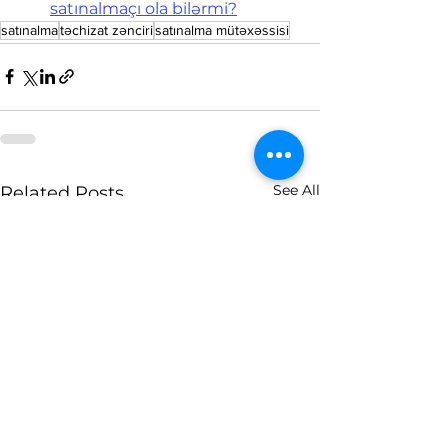
satınalmaçı ola bilərmi?
satınalma
təchizat zənciri
satınalma mütəxəssisi
See All
Related Posts