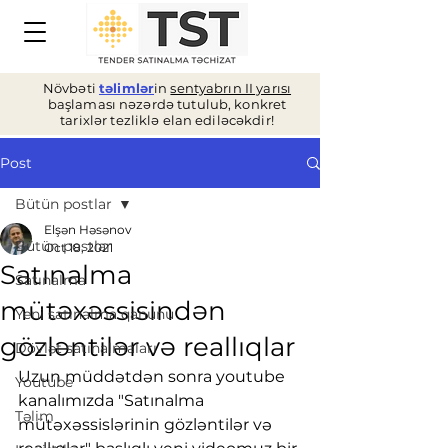
Növbəti
təlimlər
in
sentyabrın II yarısı
başlaması nəzərdə tutulub, konkret
tarixlər tezliklə elan ediləcəkdir!
Post
Bütün postlar
Elşən Həsənov
Bütün postlar
Oct 18, 2021
Satınalma
Satınalma
mütəxəssisindən
Yeni satınalma qanunu
gözləntilər və reallıqlar
Dövlət satınalmaları
Uzun müddətdən sonra youtube 
Youtube
kanalımızda "Satınalma 
Təlim
mütəxəssislərinin gözləntilər və 