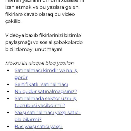
Həmin yazıların ümumi xülasəsini 
izah etmək və bu yazılara gələn 
fikirlərə cavab olaraq bu video 
çəkilib.
Videoya baxıb fikirlərinizi bizimlə 
paylaşmağı və sosial şəbəkələrdə 
bizi izləməyi unutmayın!
Mövzu ilə əlaqəli bloq yazıları
Satınalmaçı kimdir və nə iş 
görür
Sertifikatlı "satınalmaçı
Nə qədər satınalmaçısınız?
Satınalmada sektor üzrə iş 
təcrübəsi vacibdirmi?
Yaxşı satınalmaçı yaxşı satıcı 
ola bilərmi?
Bəs yaxşı satıcı yaxşı 