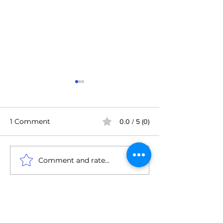
1 Comment
0.0 / 5 (0)
Comment and rate...
Təchizatçının maliyyə
Təchizat zəncir
imkanlarının
idarə olunması
qiymətləndirilməsi
satınalmaya da
Newest
meyarları
təlimlər
BrisaAtlantic
Oct 03, 2025