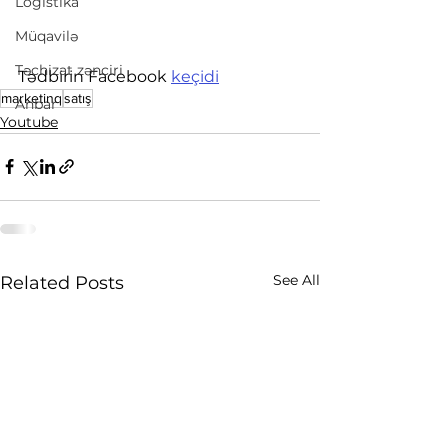
Logistika
Müqavilə
Təchizat zənciri
Tədbirin Facebook 
keçidi
marketinq
satış
Anbar
Youtube
See All
Related Posts