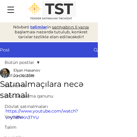
Növbəti
təlimlər
in
sentyabrın II yarısı
başlaması nəzərdə tutulub, konkret
tarixlər tezliklə elan ediləcəkdir!
Post
Bütün postlar
Elşən Həsənov
Bütün postlar
Jun 19, 2019
Satınalmaçılara necə
Satınalma
satmalı
Yeni satınalma qanunu
Dövlət satınalmaları
https://www.youtube.com/watch?
Youtube
v=y78fvKn3TYU
Təlim