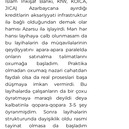
İslam İnkişaf Bankı, KfW, KOICA, 
JICA) Azərbaycana ayırdığı 
kreditlərin əksəriyyəti infrastruktur 
ilə bağlı olduğundan demək olar 
hamısı Azərsu ilə işləyirdi. Mən hər 
hansı layihəyə cəlb olunmasam da 
bu layihələrin də müqavilələrinin 
qeydiyyatını apara-apara paraleldə 
onların satınalma təlimatlarını 
oxumağa başladım. Praktika 
olmadan oxumaq nəzəri cəhətdən 
faydalı olsa da real prosesləri başa 
düşməyə imkan vermirdi. Bu 
layihələrdə çalışanların da bir çoxu 
öyrətməyə maraqlı deyildi deyə 
kəlbətinlə qopara-qopara 3-5 şey 
öyrənmişdim. Sonra layihələrin 
strukturunda dəyişiklik oldu rəsmi 
təyinat olmasa da başladım 