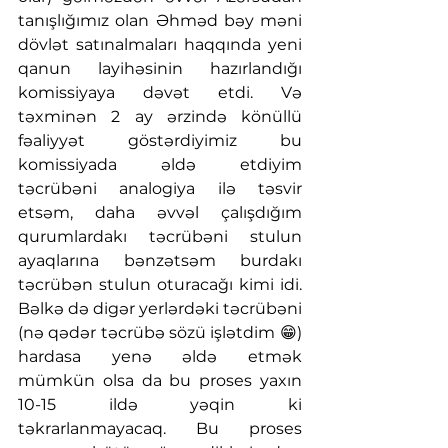
tanışlığımız olan Əhməd bəy məni 
dövlət satınalmaları haqqında yeni 
qanun layihəsinin hazırlandığı 
komissiyaya dəvət etdi. Və 
təxminən 2 ay ərzində könüllü 
fəaliyyət göstərdiyimiz bu 
komissiyada əldə etdiyim 
təcrübəni analogiya ilə təsvir 
etsəm, daha əvvəl çalışdığım 
qurumlardakı təcrübəni stulun 
ayaqlarına bənzətsəm burdakı 
təcrübən stulun oturacağı kimi idi. 
Bəlkə də digər yerlərdəki təcrübəni 
(nə qədər təcrübə sözü işlətdim 😁) 
hardasa yenə əldə etmək 
mümkün olsa da bu proses yaxın 
10-15 ildə yəqin ki 
təkrarlanmayacaq. Bu proses 