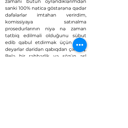
zamanı bütün öyrəndiklərimdən 
sanki 100% nəticə göstərənə qədər 
dəfələrlər imtahan verirdim, 
komissiyaya satınalma 
prosedurlarının niyə nə zaman 
tətbiq edilməli olduğunu sübut 
edib qəbul etdirmək üçün necə 
deyərlər dəridən qabıqdan çıxırdıq. 
Belə bir rəhbərlik və sözün əsl 
mənasında yığma komanda ilə heç 
bir yerdə işləməmişdim. Bu 
qurumda rəsmi olaraq işə 
başlamaq üçün təklif gələndə 
əvvəlki işimdən ayrılanda ordakı 
rəhbərliyə bildirmişdim ki, orada 
məni müqəddəs bir missiya 
gözləyir. Hansı çətinlik olmasına 
baxmayarq əsgərlik borcu kimi onu 
da yerinə yetirməyi həqiqətən çox 