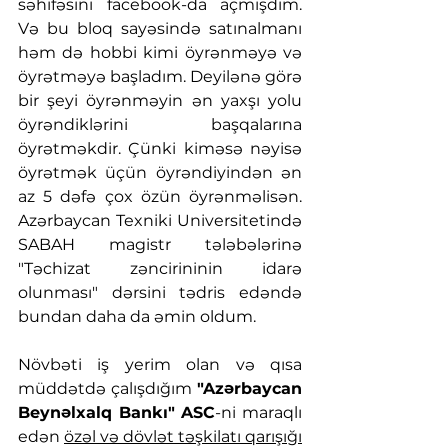
səhifəsini facebook-da açmışdım. 
Və bu bloq sayəsində satınalmanı 
həm də hobbi kimi öyrənməyə və 
öyrətməyə başladım. Deyilənə görə 
bir şeyi öyrənməyin ən yaxşı yolu 
öyrəndiklərini başqalarına 
öyrətməkdir. Çünki kiməsə nəyisə 
öyrətmək üçün öyrəndiyindən ən 
az 5 dəfə çox özün öyrənməlisən. 
Azərbaycan Texniki Universitetində 
SABAH magistr tələbələrinə 
"Təchizat zəncirininin idarə 
olunması" dərsini tədris edəndə 
bundan daha da əmin oldum.
Növbəti iş yerim olan və qısa 
müddətdə çalışdığım 
"Azərbaycan 
Beynəlxalq Bankı" ASC
-ni maraqlı 
edən 
özəl və dövlət təşkilatı qarışığı