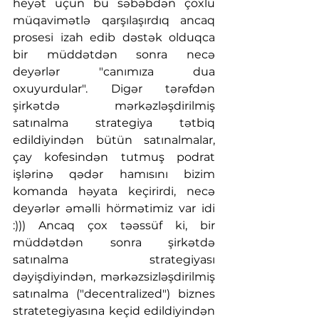
heyət üçün bu səbəbdən çoxlu 
müqavimətlə qarşılaşırdıq ancaq 
prosesi izah edib dəstək olduqca 
bir müddətdən sonra necə 
deyərlər "canımıza dua 
oxuyurdular". Digər tərəfdən 
şirkətdə mərkəzləşdirilmiş 
satınalma strategiya tətbiq 
edildiyindən bütün satınalmalar, 
çay kofesindən tutmuş podrat 
işlərinə qədər hamısını bizim 
komanda həyata keçirirdi, necə 
deyərlər əməlli hörmətimiz var idi 
:))) Ancaq çox təəssüf ki, bir 
müddətdən sonra şirkətdə 
satınalma strategiyası 
dəyişdiyindən, mərkəzsizləşdirilmiş 
satınalma ("decentralized") biznes 
stratetegiyasına keçid edildiyindən 