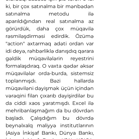
ki, bir çox satınalma bir mənbədən 
satınalma metodu ilə 
aparıldığından real satınalma az 
görürdük, daha çox müqavilə 
rəsmiləşdirməsi edirdik. Özümə 
"action" axtarmaq adəti ordan var 
idi deyə, rəhbərliklə danışdıq qərara 
gəldik müqavilələrin reyestrini 
formalaşdıraq. O vaxta qədər əksər 
müqavilələr orda-burda, sistemsiz 
toplanmışdı. Bəzi hallarda 
müqaviləni dəyişmək üçün içindən 
vərəqini filan çıxarıb dəyişirdilər bu 
da ciddi xaos yaratmışdı. Excel ilə 
mehribanlaşmağım da bu dövrdən 
başladı. Çalışdığım bu dövrdə 
beynəlxalq maliyyə institutlarının 
(Asiya İnkişaf Bankı, Dünya Bankı, 