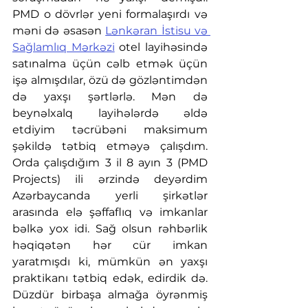
PMD o dövrlər yeni formalaşırdı və 
məni də əsasən 
Lənkəran İstisu və 
Sağlamlıq Mərkəzi
 otel layihəsində 
satınalma üçün cəlb etmək üçün 
işə almışdılar, özü də gözləntimdən 
də yaxşı şərtlərlə. Mən də 
beynəlxalq layihələrdə əldə 
etdiyim təcrübəni maksimum 
şəkildə tətbiq etməyə çalışdım. 
Orda çalışdığım 3 il 8 ayın 3 (PMD 
Projects) ili ərzində deyərdim 
Azərbaycanda yerli şirkətlər 
arasında elə şəffaflıq və imkanlar 
bəlkə yox idi. Sağ olsun rəhbərlik 
həqiqətən hər cür imkan 
yaratmışdı ki, mümkün ən yaxşı 
praktikanı tətbiq edək, edirdik də. 
Düzdür birbaşa almağa öyrənmiş 