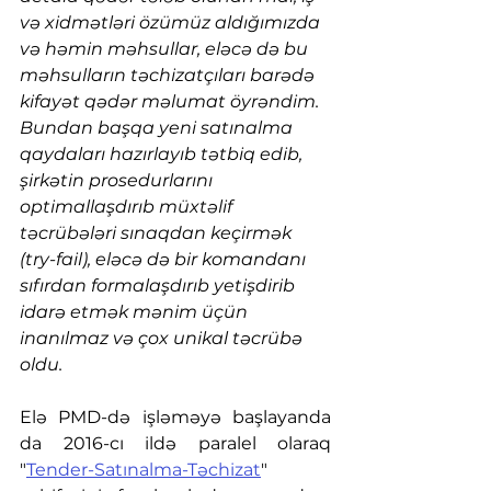
və xidmətləri özümüz aldığımızda 
və həmin məhsullar, eləcə də bu 
məhsulların təchizatçıları barədə 
kifayət qədər məlumat öyrəndim. 
Bundan başqa yeni satınalma 
qaydaları hazırlayıb tətbiq edib, 
şirkətin prosedurlarını 
optimallaşdırıb müxtəlif 
təcrübələri sınaqdan keçirmək 
(try-fail), eləcə də bir komandanı 
sıfırdan formalaşdırıb yetişdirib 
idarə etmək mənim üçün 
inanılmaz və çox unikal təcrübə 
oldu.
Elə PMD-də işləməyə başlayanda 
da 2016-cı ildə paralel olaraq 
"
Tender-Satınalma-Təchizat
" 