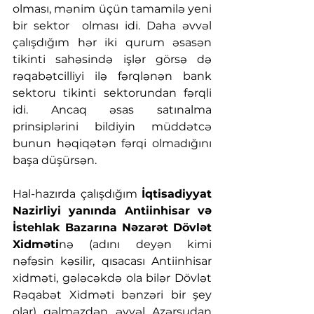
olması, mənim üçün tamamilə yeni 
bir sektor  olması idi. Daha əvvəl 
çalışdığım hər iki qurum əsasən 
tikinti sahəsində işlər görsə də 
rəqabətcilliyi ilə fərqlənən bank 
sektoru tikinti sektorundan fərqli 
idi. Ancaq əsas satınalma 
prinsiplərini bildiyin müddətcə 
bunun həqiqətən fərqi olmadığını 
başa düşürsən.
Hal-hazırda çalışdığım 
İqtisadiyyat 
Nazirliyi yanında Antiinhisar və 
İstehlak Bazarına Nəzarət Dövlət 
Xidməti
nə (adını deyən kimi 
nəfəsin kəsilir, qısacası Antiinhisar 
xidməti, gələcəkdə ola bilər Dövlət 
Rəqabət Xidməti bənzəri bir şey 
olar) gəlməzdən əvvəl Azərsudan 