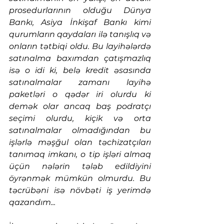
prosedurlarının olduğu Dünya 
Bankı, Asiya İnkişaf Bankı kimi 
qurumların qaydaları ilə tanışlıq və 
onların tətbiqi oldu. Bu layihələrdə 
satınalma baxımdan çatışmazlıq 
isə o idi ki, belə kredit əsasında 
satınalmalar zamanı layihə 
paketləri o qədər iri olurdu ki 
demək olar ancaq baş podratçı 
seçimi olurdu, kiçik və orta 
satınalmalar olmadığından bu 
işlərlə məşğul olan təchizatçıları 
tanımaq imkanı, o tip işləri almaq 
üçün nələrin tələb edildiyini 
öyrənmək mümkün olmurdu. Bu 
təcrübəni isə növbəti iş yerimdə 
qazandım...