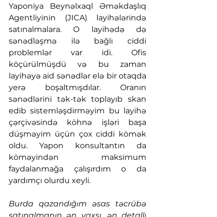
Yaponiya Beynəlxaql Əməkdaşlıq 
Agentliyinin (JICA) layihələrində 
satınalmalara. O layihədə də 
sənədləşmə ilə bağlı ciddi 
problemlər var idi. Ofis 
köçürülmüşdü və bu zaman 
layihəyə aid sənədlər elə bir otaqda 
yerə boşaltmışdılar. Oranın 
sənədlərini tək-tək toplayıb skan 
edib sistemləşdirməyim bu layihə 
çərçivəsində köhnə işləri başa 
düşməyim üçün çox ciddi kömək 
oldu. Yapon konsultantın da 
köməyindən maksimum 
faydalanmağa çalışırdım o da 
yardımçı olurdu xeyli. 
Burda qazandığım əsas təcrübə 
satınalmanın ən yaxşı, ən detallı 