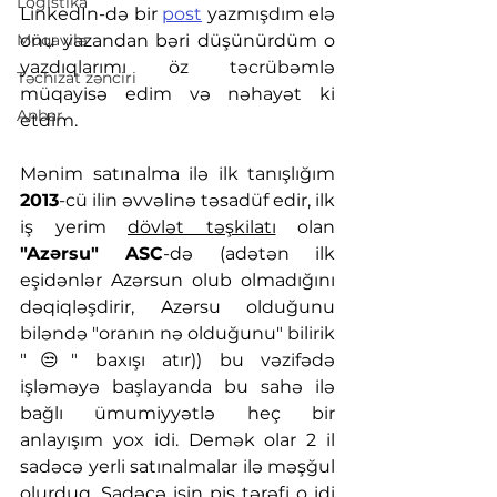
Logistika
LinkedIn-də bir 
post
 yazmışdım elə 
Müqavilə
onu yazandan bəri düşünürdüm o 
yazdıqlarımı öz təcrübəmlə 
Təchizat zənciri
müqayisə edim və nəhayət ki 
Anbar
etdim. 
Mənim satınalma ilə ilk tanışlığım 
2013
-cü ilin əvvəlinə təsadüf edir, ilk 
iş yerim 
dövlət təşkilatı
 olan 
"Azərsu" ASC
-də (adətən ilk 
eşidənlər Azərsun olub olmadığını 
dəqiqləşdirir, Azərsu olduğunu 
biləndə "oranın nə olduğunu" bilirik 
"😒" baxışı atır)) bu vəzifədə 
işləməyə başlayanda bu sahə ilə 
bağlı ümumiyyətlə heç bir 
anlayışım yox idi. Demək olar 2 il 
sadəcə yerli satınalmalar ilə məşğul 
olurduq. Sadəcə işin pis tərəfi o idi 