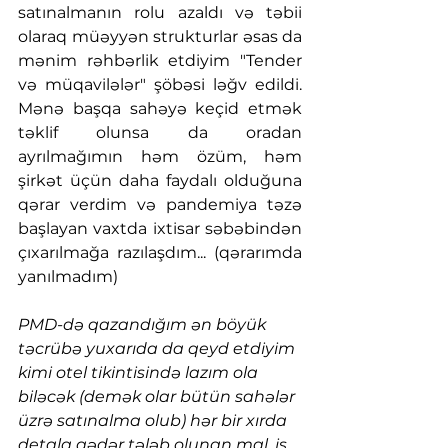
satınalmanın rolu azaldı və təbii 
olaraq müəyyən strukturlar əsas da 
mənim rəhbərlik etdiyim "Tender 
və müqavilələr" şöbəsi ləğv edildi. 
Mənə başqa sahəyə keçid etmək 
təklif olunsa da oradan 
ayrılmağımın həm özüm, həm 
şirkət üçün daha faydalı olduğuna 
qərar verdim və pandemiya təzə 
başlayan vaxtda ixtisar səbəbindən 
çıxarılmağa razılaşdım... (qərarımda 
yanılmadım)
PMD-də qazandığım ən böyük 
təcrübə yuxarıda da qeyd etdiyim 
kimi otel tikintisində lazım ola 
biləcək (demək olar bütün sahələr 
üzrə satınalma olub) hər bir xırda 
detala qədər tələb olunan mal, iş 