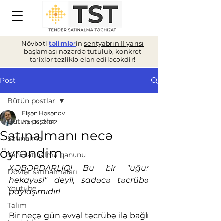
Növbəti
təlimlər
in
sentyabrın II yarısı
başlaması nəzərdə tutulub, konkret
tarixlər tezliklə elan ediləcəkdir!
Post
Bütün postlar
Elşən Həsənov
Bütün postlar
Apr 14, 2022
Satınalmanı necə
Satınalma
öyrəndim
Yeni satınalma qanunu
XƏBƏRDARLIQ! Bu bir "uğur 
Dövlət satınalmaları
hekayəsi" deyil, sadəcə təcrübə 
Youtube
paylaşımıdır!
Təlim
Bir neçə gün əvvəl təcrübə ilə bağlı 