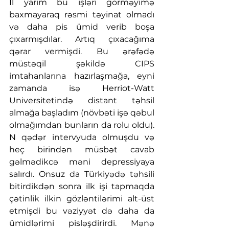
İl yarım bu işləri görməyimə 
baxmayaraq rəsmi təyinat olmadı 
və daha pis ümid verib boşa 
çıxarmışdılar. Artıq çıxacağıma 
qərar vermişdi. Bu ərəfədə 
müstəqil şəkildə CIPS 
imtahanlarına hazırlaşmağa, eyni 
zamanda isə Herriot-Watt 
Universitetində distant təhsil 
almağa başladım (növbəti işə qəbul 
olmağımdan bunların da rolu oldu).  
N qədər intervyuda olmuşdu və 
heç birindən müsbət cavab 
gəlmədikcə məni depressiyaya 
salırdı. Onsuz da Türkiyədə təhsili 
bitirdikdən sonra ilk işi tapmaqda 
çətinlik ilkin gözləntilərimi alt-üst 
etmişdi bu vəziyyət də daha da 
ümidlərimi pisləşdirirdi. Mənə 