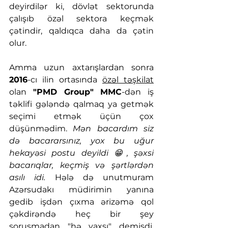
deyirdilər ki, dövlət sektorunda 
çalışıb özəl sektora keçmək 
çətindir, qaldıqca daha da çətin 
olur.
Amma uzun axtarışlardan sonra 
2016
-cı ilin ortasında 
özəl təşkilat
olan 
"PMD Group" MMC
-dən iş 
təklifi gələndə qalmaq ya getmək 
seçimi etmək üçün çox 
düşünmədim. 
Mən bacardım siz 
də bacararsınız, yox bu uğur 
hekayəsi postu deyildi 😁, şəxsi 
bacarıqlar, keçmiş və şərtlərdən 
asılı idi. 
Hələ də unutmuram 
Azərsudakı müdirimin yanına 
gedib işdən çıxma ərizəmə qol 
çəkdirəndə heç bir şey 
soruşmadan "hə yaxşı" demişdi. 