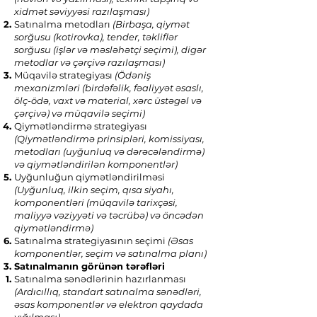
xidmət səviyyəsi razılaşması)
Satınalma metodları
(Birbaşa, qiymət
sorğusu (kotirovka), tender, təkliflər
sorğusu (işlər və məsləhətçi seçimi), digər
metodlar və çərçivə razılaşması)
Müqavilə strategiyası
(Ödəniş
mexanizmləri (birdəfəlik, fəaliyyət əsaslı,
ölç-ödə, vaxt və material, xərc üstəgəl və
çərçivə) və müqavilə seçimi)
Qiymətləndirmə strategiyası
(Qiymətləndirmə prinsipləri, komissiyası,
metodları (uyğunluq və dərəcələndirmə)
və qiymətləndirilən komponentlər)
Uyğunluğun qiymətləndirilməsi
(Uyğunluq, ilkin seçim, qısa siyahı,
komponentləri (müqavilə tarixçəsi,
maliyyə vəziyyəti və təcrübə) və öncədən
qiymətləndirmə)
Satınalma strategiyasının seçimi
(Əsas
komponentlər, seçim və satınalma planı)
Satınalmanın görünən tərəfləri
Satınalma sənədlərinin hazırlanması
(Ardıcıllıq, standart satınalma sənədləri,
əsas komponentlər və elektron qaydada