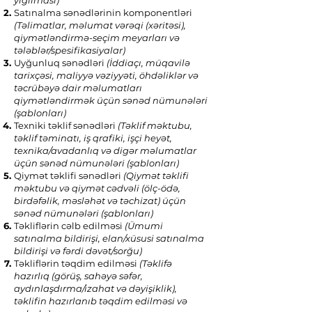
yığılması)
Satınalma sənədlərinin komponentləri
(Təlimatlar, məlumat vərəqi (xəritəsi),
qiymətləndirmə-seçim meyarları və
tələblər/spesifikasiyalar)
Uyğunluq sənədləri
(İddiaçı, müqavilə
tarixçəsi, maliyyə vəziyyəti, öhdəliklər və
təcrübəyə dair məlumatları
qiymətləndirmək üçün sənəd nümunələri
(şablonları)
Texniki təklif sənədləri
(Təklif məktubu,
təklif təminatı, iş qrafiki, işçi heyət,
texnika/avadanlıq və digər məlumatlar
üçün sənəd nümunələri (şablonları)
Qiymət təklifi sənədləri
(Qiymət təklifi
məktubu və qiymət cədvəli (ölç-ödə,
birdəfəlik, məsləhət və təchizat) üçün
sənəd nümunələri (şablonları)
Təkliflərin cəlb edilməsi
(Ümumi
satınalma bildirişi, elan/xüsusi satınalma
bildirişi və fərdi dəvət/sorğu)
Təkliflərin təqdim edilməsi
(Təklifə
hazırlıq (görüş, sahəyə səfər,
aydınlaşdırma/izahat və dəyişiklik),
təklifin hazırlanıb təqdim edilməsi və