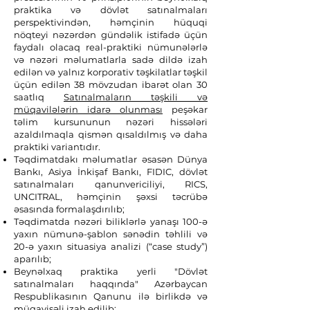
praktika və dövlət satınalmaları
perspektivindən, həmçinin hüquqi
nöqteyi nəzərdən gündəlik istifadə üçün
faydalı olacaq real-praktiki nümunələrlə
və nəzəri məlumatlarla sadə dildə izah
edilən və yalnız korporativ təşkilatlar təşkil
üçün edilən
38 mövzudan ibarət olan 30
saatlıq
Satınalmaların təşkili və
müqavilələrin idarə olunması
peşəkar
təlim kursununun
nəzəri hissələri
azaldılmaqla qismən qısaldılmış və daha
praktiki variantıdır
.
Təqdimatdakı məlumatlar əsasən Dünya
Bankı, Asiya İnkişaf Bankı, FIDIC, dövlət
satınalmaları qanunvericiliyi, RICS,
UNCITRAL, həmçinin şəxsi təcrübə
əsasında formalaşdırılıb;
Təqdimatda nəzəri biliklərlə yanaşı 100-ə
yaxın nümunə-şablon sənədin təhlili və
20-ə yaxın situasiya analizi (“case study”)
aparılıb;
Beynəlxaq praktika yerli "Dövlət
satınalmaları haqqında" Azərbaycan
Respublikasının Qanunu ilə birlikdə və
müqayisəli izah edilib;