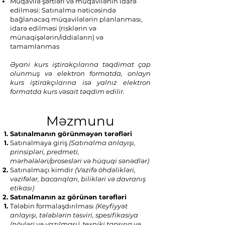
Müqavilə şərtləri və müqavilənin idarə
edilməsi: Satınalma nəticəsində
bağlanacaq müqavilələrin planlanması,
idarə edilməsi (risklərin və
münaqişələrin/iddiaların) və
tamamlanmas
Əyani kurs iştirakçılarına təqdimat çap
olunmuş və elektron formatda, onlayn
kurs iştirakçılarına isə yalnız elektron
formatda kurs vəsait təqdim edilir.
Məzmunu
Satınalmanın görünməyən tərəfləri
Satınalmaya giriş
(Satınalma anlayışı,
prinsipləri, predmeti,
mərhələləri/prosesləri və hüquqi sənədlər)
Satınalmaçı kimdir
(Vəzifə öhdəlikləri,
vəzifələr, bacarıqları, bilikləri və davranış
etikası)
Satınalmanın az görünən tərəfləri
Tələbin formalaşdırılması
(Keyfiyyət
anlayışı, tələblərin təsviri, spesifikasiya
(növləri və yazılması), texniki tapşırıq və