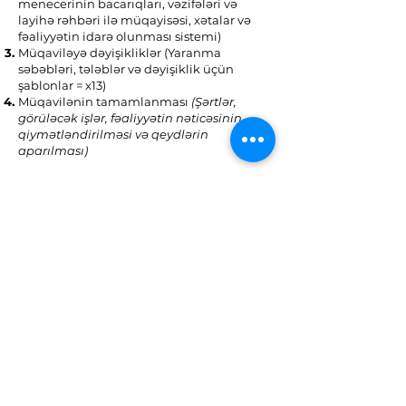
menecerinin bacarıqları, vəzifələri və
layihə rəhbəri ilə müqayisəsi, xətalar və
fəaliyyətin idarə olunması sistemi)
Müqaviləyə dəyişikliklər (Yaranma
səbəbləri, tələblər və dəyişiklik üçün
şablonlar = x13)
Müqavilənin tamamlanması
(Şərtlər,
görüləcək işlər, fəaliyyətin nəticəsinin
qiymətləndirilməsi və qeydlərin
aparılması)
Cari təlim əyani təhlil mövzuları
istisna olmaqla sərfəli endirim
təklifləri ilə
(
niyə Udemy?
)