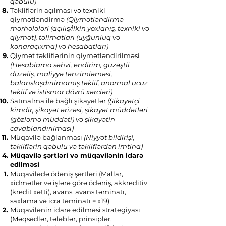
qəbulu)
Təkliflərin açılması və texniki
qiymətləndirmə
(Qiymətləndirmə
mərhələləri (açılış/ilkin yoxlanış, texniki və
qiymət), təlimatları (uyğunluq və
kənaraçıxma) və hesabatları)
Qiymət təkliflərinin qiymətləndirilməsi
(Hesablama səhvi, endirim, güzəştli
düzəliş, maliyyə tənzimləməsi,
balanslaşdırılmamış təklif, anormal ucuz
təklif və istismar dövrü xərcləri)
Satınalma ilə bağlı şikayətlər
(Şikayətçi
kimdir, şikayət ərizəsi, şikayət müddətləri
(gözləmə müddəti) və şikayətin
cavablandırılması)
Müqavilə bağlanması
(Niyyət bildirişi,
təkliflərin qəbulu və təkliflərdən imtina)
​Müqavilə şərtləri və müqavilənin idarə
edilməsi
Müqavilədə ödəniş şərtləri (Mallar,
xidmətlər və işlərə görə ödəniş, akkreditiv
(kredit xətti), avans, avans təminatı,
saxlama və icra təminatı = x19)
Müqavilənin idarə edilməsi strategiyası
(Məqsədlər, tələblər, prinsiplər,