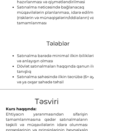
hazırlanması və qiymətləndirilməsi
Satınalma nəticəsində bağlanacaq
müqavilələrin planlanması, idarə edilməsi
(risklərin və münaqişələrin/iddiaların) və
tamamlanması
Tələblər
Satınalma barədə minimal ilkin biliklərin
və anlayışın olması
Dövlət satınalmaları haqqında qanun ilə
tanışlıq
Satınalma sahəsində ilkin təcrübə (6+ ay)
və ya oxşar sahədə təhsil
Təsviri
Kurs haqqında:
Ehtiyacın yaranmasından sifarişin
tamamlanmasına qədər satınalmaların
təşkili və müqavilələrin idarə olunması
proseslərinin və prinsiplərinin beynəlxalq