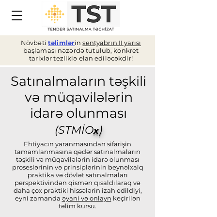
Növbəti
təlimlər
in
sentyabrın II yarısı
başlaması nəzərdə tutulub, konkret
tarixlər tezliklə elan ediləcəkdir!
Satınalmaların təşkili
və müqavilələrin
idarə olunması
(STMİO
)
x
Ehtiyacın yaranmasından sifarişin
tamamlanmasına qədər satınalmaların
təşkili və müqavilələrin idarə olunması
proseslərinin və prinsiplərinin beynəlxalq
praktika və dövlət satınalmaları
perspektivindən qismən qısaldılaraq və
daha çox praktiki hissələrin izah edildiyi,
eyni zamanda
əyani və onlayn
keçirilən
təlim kursu.