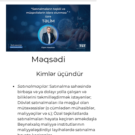
Məqsədi
Kimlər üçündür
Satınalmaçılar:
Satınalma sahəsində
birbaşa və ya dolayı yolla çalışan və
biliklərini təkmilləşdirmək istəyənlər;
Dövlət satınalmaları ilə məşğul olan
mütəxəssislər (o cümlədən mühasiblər,
maliyyəçilər və s.); Özəl təşkilatlarda
satınalmaları həyata keçirən əməkdaşlar;
Beynəlxalq maliyyə institutlarının
maliyyələşdirdiyi layihələrdə satınalma