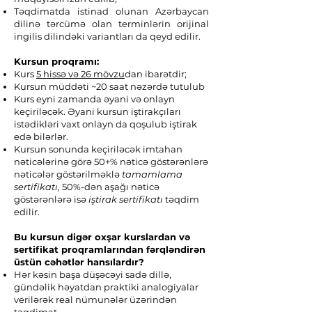
Təqdimatda istinad olunan Azərbaycan
dilinə tərcümə olan terminlərin orijinal
ingilis dilindəki variantları da qeyd edilir.
Kursun proqramı:
Kurs
5 hissə və 26 mövzu
dan ibarətdir;
Kursun müddəti ~20 saat nəzərdə tutulub
Kurs eyni zamanda əyani və onlayn
keçiriləcək. Əyani kursun iştirakçıları
istədikləri vaxt onlayn da qoşulub iştirak
edə bilərlər.
Kursun sonunda keçiriləcək imtahan
nəticələrinə görə 50+% nəticə göstərənlərə
nəticələr göstərilməklə
tamamlama
sertifikatı,
50%-dən aşağı nəticə
göstərənlərə isə
iştirak sertifikatı
təqdim
edilir.
Bu kursun digər oxşar kurslardan və
sertifikat proqramlarından fərqləndirən
üstün cəhətlər hansılardır?​
Hər kəsin başa düşəcəyi sadə dillə,
gündəlik həyatdan praktiki analogiyalar
verilərək real nümunələr üzərindən