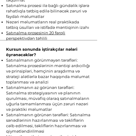
təqdimat
Satınalma prosesi ilə bağlı gündəlik işlərə
rahatlıqla tətbiq edilə bilinəcək zəruri və
faydalı məlumatlar
Nəzəri məlumatların real praktikada
tətbiq üsulları və istifadə məntiqinin izahı
Satınalma prosesinin 20 fərqli
perspektivdən təhlili
Kursun sonunda iştirakçılar nələri
öyrənəcəklər?
Satınalmanın görünməyən tərəfləri:
Satınalma proseslərinin məntiqi ardıcıllığı
və prinsipləri, həmçinin araşdırma və
strateji alətlərlə bazar haqqında məlumat
toplanması və analizi
Satınalmanın az görünən tərəfləri:
Satınalma strategiyasının və planının
qurulması, müvafiq olaraq satınalmaların
uğurla tamamlanması üçün zəruri nəzəri
və praktiki məlumatlar
Satınalmanın görünən tərəfləri: Satınalma
sənədlərinin hazırlanması və təkliflərin
cəlb edilməsi, təkliflərin hazırlanması və
qiymətləndirilməsi