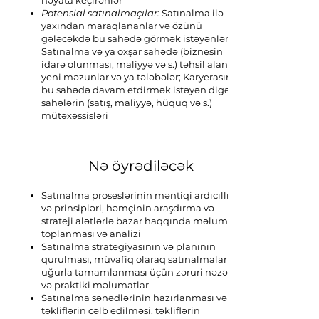
həyata keçirənlər
Potensial satınalmaçılar:
Satınalma ilə
yaxından maraqlananlar və özünü
gələcəkdə bu sahədə görmək istəyənlər;
Satınalma və ya oxşar sahədə (biznesin
idarə olunması, maliyyə və s.) təhsil alan
yeni məzunlar və ya tələbələr; Karyerasını
bu sahədə davam etdirmək istəyən digər
sahələrin (satış, maliyyə, hüquq və s.)
mütəxəssisləri
Nə öyrədiləcək
Satınalma proseslərinin məntiqi ardıcıllığı
və prinsipləri, həmçinin araşdırma və
strateji alətlərlə bazar haqqında məlumat
toplanması və analizi
Satınalma strategiyasının və planının
qurulması, müvafiq olaraq satınalmaların
uğurla tamamlanması üçün zəruri nəzəri
və praktiki məlumatlar
Satınalma sənədlərinin hazırlanması və
təkliflərin cəlb edilməsi, təkliflərin