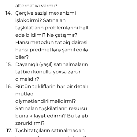
alternativi varmı?
Çərçivə sazişi mexanizmi 
işləkdirmi? Satınalan 
təşkilatların problemlərini həll 
edə bildimi? Nə çatışmır? 
Hansı metodun tətbiq dairəsi 
hansı predmetlərə şamil edilə 
bilər?
Dayanıqlı (yaşıl) satınalmaların 
tətbiqi könüllü yoxsa zəruri 
olmalıdır?
Bütün təkliflərin hər bir detalı 
mütləq 
qiymətləndirilməlidirmi? 
Satınalan təşkilatların resursu 
buna kifayət edirmi? Bu tələb 
zəruridirmi?
Təchizatçıların satınalmadan 