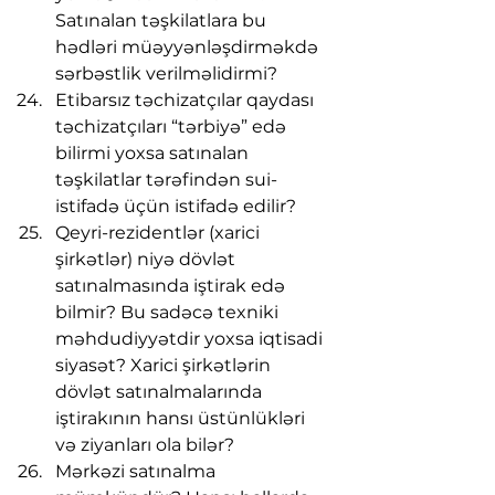
Satınalan təşkilatlara bu 
hədləri müəyyənləşdirməkdə 
sərbəstlik verilməlidirmi?
Etibarsız təchizatçılar qaydası 
təchizatçıları “tərbiyə” edə 
bilirmi yoxsa satınalan 
təşkilatlar tərəfindən sui-
istifadə üçün istifadə edilir?
Qeyri-rezidentlər (xarici 
şirkətlər) niyə dövlət 
satınalmasında iştirak edə 
bilmir? Bu sadəcə texniki 
məhdudiyyətdir yoxsa iqtisadi 
siyasət? Xarici şirkətlərin 
dövlət satınalmalarında 
iştirakının hansı üstünlükləri 
və ziyanları ola bilər?
Mərkəzi satınalma 