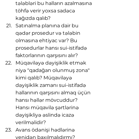
tələbləri bu halların azalmasına 
töhfə verir yoxsa sadəcə 
kağızda qalıb?
Satınalma planına dair bu 
qədər prosedur və tələbin 
olmasına ehtiyac var? Bu 
prosedurlar hansı sui-istifadə 
faktorlarının qarşısını alır?
Müqaviləyə dəyişiklik etmək 
niyə "qadağan olunmuş zona"  
kimi qalıb? Müqaviləyə 
dəyişiklik zamanı sui-istifadə 
hallarının qarşısını almaq üçün 
hansı həllər mövcuddur? 
Hansı müqavilə şərtlərinə 
dəyişikliyə əslində icazə 
verilməlidir?
Avans ödənişi hədlərinə 
yenidən baxılmalıdırmı? 