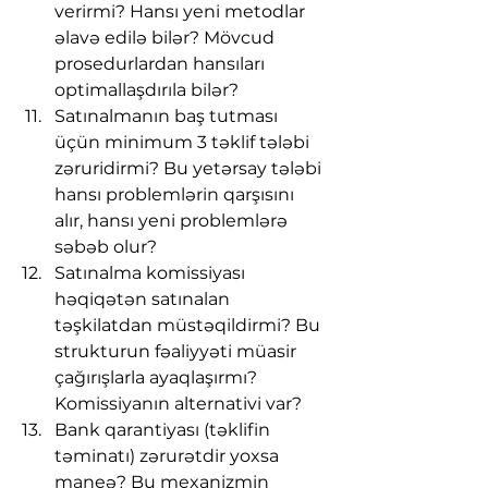
verirmi? Hansı yeni metodlar 
əlavə edilə bilər? Mövcud 
prosedurlardan hansıları 
optimallaşdırıla bilər?
Satınalmanın baş tutması 
üçün minimum 3 təklif tələbi 
zəruridirmi? Bu yetərsay tələbi 
hansı problemlərin qarşısını 
alır, hansı yeni problemlərə 
səbəb olur?
Satınalma komissiyası 
həqiqətən satınalan 
təşkilatdan müstəqildirmi? Bu 
strukturun fəaliyyəti müasir 
çağırışlarla ayaqlaşırmı? 
Komissiyanın alternativi var?
Bank qarantiyası (təklifin 
təminatı) zərurətdir yoxsa 
maneə? Bu mexanizmin 