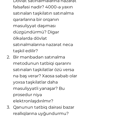
Dövlət satınalmalarına nəzarət 
fəlsəfəsi nədir? 4000-ə yaxın 
satınalan təşkilatın satınalma 
qərarlarına bir orqanın 
məsuliyyət daşıması 
düzgündürmü? Digər 
ölkələrdə dövlət 
satınalmalarına nəzarət necə 
təşkil edilir?
Bir mənbədən satınalma 
metodunun tətbiqi qərarını 
satınalan təşkilatlar özü versə 
nə baş verər? Xaosa səbəb olar 
yoxsa təşkilatlar daha 
məsuliyyətli yanaşar? Bu 
prosedur niyə 
elektronlaşdırılmır?
Qanunun tətbiq dairəsi bazar 
reallıqlarına uyğundurmu? 