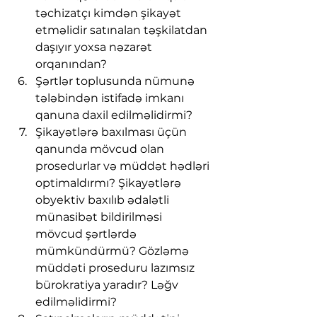
təchizatçı kimdən şikayət 
etməlidir satınalan təşkilatdan 
daşıyır yoxsa nəzarət 
orqanından?
Şərtlər toplusunda nümunə 
tələbindən istifadə imkanı 
qanuna daxil edilməlidirmi?
Şikayətlərə baxılması üçün 
qanunda mövcud olan 
prosedurlar və müddət hədləri 
optimaldırmı? Şikayətlərə 
obyektiv baxılıb ədalətli 
münasibət bildirilməsi 
mövcud şərtlərdə 
mümkündürmü? Gözləmə 
müddəti proseduru lazımsız 
bürokratiya yaradır? Ləğv 
edilməlidirmi?