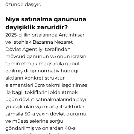
özündə daşıyır.
Niyə satınalma qanununa 
dəyişiklik zəruridir?
2025-ci ilin ortalarında Antiinhisar 
və İstehlak Bazarına Nəzarət 
Dövlət Agentliyi tərəfindən 
mövcud qanunun və onun icrasını 
təmin etmək məqsədilə qəbul 
edilmiş digər normativ hüquqi 
aktların konkret struktur 
elementləri üzrə təkmilləşdirilməsi 
ilə bağlı təkliflərini əldə etmək 
üçün dövlət satınalmalarında payı 
yüksək olan və müxtəlif sektorları 
təmsilə 50-a yaxın dövlət qurumu 
və müəssisələrinə sorğu 
göndərilmiş və onlardan 40-a 