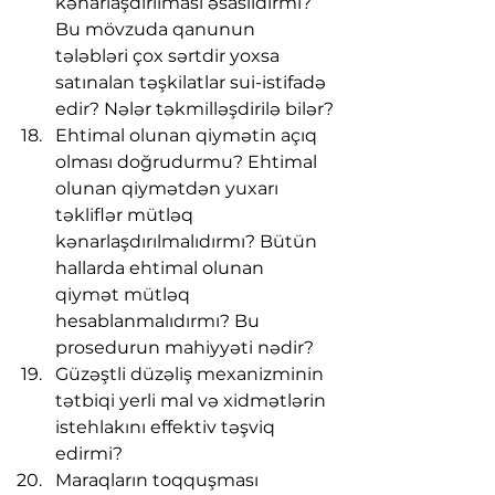
kənarlaşdırılması əsaslıdırmı? 
Bu mövzuda qanunun 
tələbləri çox sərtdir yoxsa 
satınalan təşkilatlar sui-istifadə 
edir? Nələr təkmilləşdirilə bilər?
Ehtimal olunan qiymətin açıq 
olması doğrudurmu? Ehtimal 
olunan qiymətdən yuxarı 
təkliflər mütləq 
kənarlaşdırılmalıdırmı? Bütün 
hallarda ehtimal olunan 
qiymət mütləq 
hesablanmalıdırmı? Bu 
prosedurun mahiyyəti nədir?
Güzəştli düzəliş mexanizminin 
tətbiqi yerli mal və xidmətlərin 
istehlakını effektiv təşviq 
edirmi?
Maraqların toqquşması 