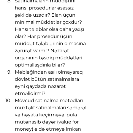
Satınalmaların müddətini 
hansı prosedurlar əsassız 
şəkildə uzadır? Elan üçün 
minimal müddətlər çoxdur? 
Hansı tələblər olsa daha yaxşı 
olar? Hər prosedur üçün 
müddət tələblərinin olmasına 
zərurət varmı? Nəzarət 
orqanının təsdiq müddətləri 
optimallaşdırıla bilər?
Məbləğindən asılı olmayaraq 
dövlət bütün satınalmalara 
eyni qaydada nəzarət 
etməlidirmi?
Mövcud satınalma metodları 
müxtəlif satınalmaları səmərəli 
və həyata keçirməyə, pula 
mütənasib dəyər (value for 
money) əldə etməyə imkan 