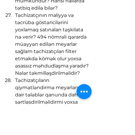
mümkündür? Hansı hallarda 
tətbiq edilə bilər?
Təchizatçının maliyyə və 
təcrübə göstəricilərini 
yoxlamaq satınalan təşkilata 
nə verir? 494 nömrəli qərarda 
müəyyən edilən meyarlar 
sağlam təchizatçıları filter 
etməkdə kömək olur yoxsa 
əsassız məhdudlaşma yaradır? 
Nələr təkmilləşdirilməlidir?
Təchizatçıların 
qiymətləndirmə meyarlarına 
dair tələblər qanunda daha da 
sərtləşdirilməlidirmi yoxsa 
satınalan təşkilatlara seçim 
imkanı verilməlidir?
Cari istifadə və iştirak haqları 
məbləğləri və mexanizmləri 