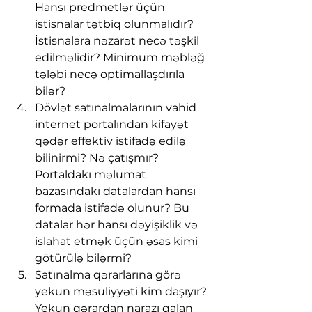
Hansı predmetlər üçün 
istisnalar tətbiq olunmalıdır? 
İstisnalara nəzarət necə təşkil 
edilməlidir? Minimum məbləğ 
tələbi necə optimallaşdırıla 
bilər?
Dövlət satınalmalarının vahid 
internet portalından kifayət 
qədər effektiv istifadə edilə 
bilinirmi? Nə çatışmır? 
Portaldakı məlumat 
bazasındakı datalardan hansı 
formada istifadə olunur? Bu 
datalar hər hansı dəyişiklik və 
islahat etmək üçün əsas kimi 
götürülə bilərmi?
Satınalma qərarlarına görə 
yekun məsuliyyəti kim daşıyır? 
Yekun qərardan narazı qalan 