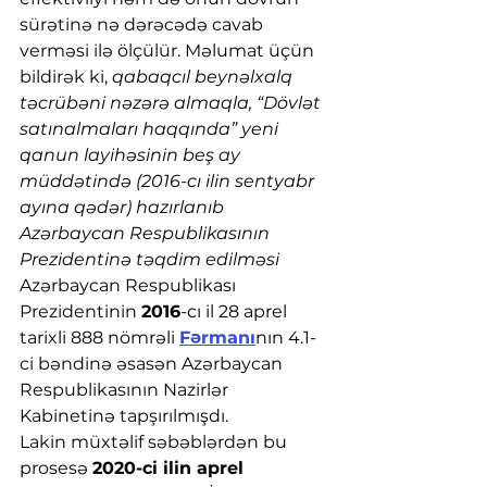
sürətinə nə dərəcədə cavab 
verməsi ilə ölçülür. Məlumat üçün 
bildirək ki, 
qabaqcıl beynəlxalq 
təcrübəni nəzərə almaqla, “Dövlət 
satınalmaları haqqında” yeni 
qanun layihəsinin beş ay 
müddətində (2016-cı ilin sentyabr 
ayına qədər) hazırlanıb 
Azərbaycan Respublikasının 
Prezidentinə təqdim edilməsi 
Azərbaycan Respublikası 
Prezidentinin 
2016
-cı il 28 aprel 
tarixli 888 nömrəli 
Fərmanı
nın 4.1-
ci bəndinə əsasən Azərbaycan 
Respublikasının Nazirlər 
Kabinetinə tapşırılmışdı. 
Lakin
müxtəlif səbəblərdən bu 
prosesə 
2020-ci ilin aprel 