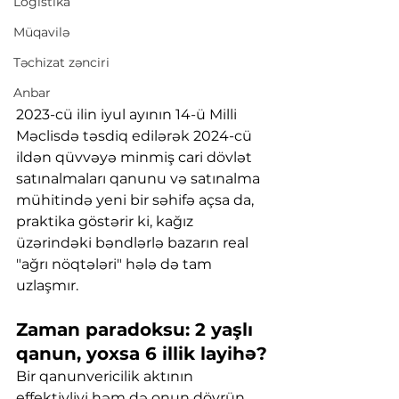
Logistika
Müqavilə
Təchizat zənciri
Anbar
2023-cü ilin iyul ayının 14-ü Milli 
Məclisdə təsdiq edilərək 2024-cü 
ildən qüvvəyə minmiş cari dövlət 
satınalmaları qanunu və satınalma 
mühitində yeni bir səhifə açsa da, 
praktika göstərir ki, kağız 
üzərindəki bəndlərlə bazarın real 
"ağrı nöqtələri" hələ də tam 
uzlaşmır. 
Zaman paradoksu: 2 yaşlı 
qanun, yoxsa 6 illik layihə?
Bir qanunvericilik aktının 
effektivliyi həm də onun dövrün 