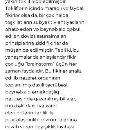
yaxın təklif əldə edilmişdir.
Təkliflərin içində maraqlı və faydalı 
fikirlər olsa da, bir çox halda 
təşkilatların subyektiv ehtiyaclarını 
əhatə edən və 
beynəlxalq qəbul 
edilən dövlət satınalmaları 
prinsiplərinə zidd
 fikirlər də 
müşahidə edilmişdir. Təbii ki, bu 
yanaşmalar da anlaşılandır fikir 
çoxluğu “brainstorm” üçün hər 
zaman faydalıdır. Bu fikirlər analiz 
edilib nəzarət orqanının 
toplanılmış daxili təcrübəsi, 
beynəlxalq əməkdaşlıq 
nəticəsində qazanılmış biliklər, 
müxtəlif daxili və xarici 
ekspertlərin təhlili ilə 
püxtələşdirilib dövrün tələbinə 
cavab verən dəyişiklik layihəsi 