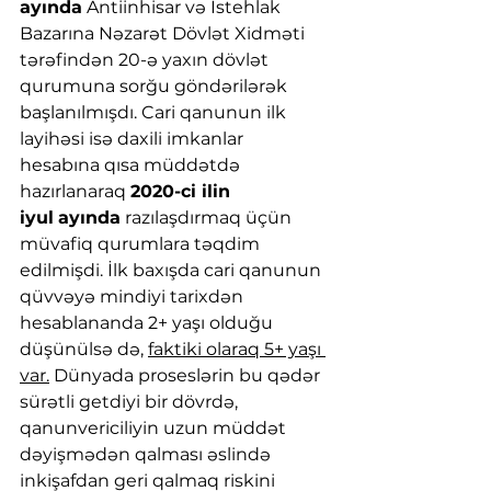
ayında
 Antiinhisar və İstehlak 
Bazarına Nəzarət Dövlət Xidməti 
tərəfindən 20-ə yaxın dövlət 
qurumuna sorğu göndərilərək 
başlanılmışdı. Cari qanunun ilk 
layihəsi isə daxili imkanlar 
hesabına qısa müddətdə 
hazırlanaraq 
2020-ci ilin 
iyul
ayında
 razılaşdırmaq üçün 
müvafiq qurumlara təqdim 
edilmişdi. İlk baxışda cari qanunun 
qüvvəyə mindiyi tarixdən 
hesablananda 2+ yaşı olduğu 
düşünülsə də, 
faktiki olaraq 5+ yaşı 
var.
 Dünyada proseslərin bu qədər 
sürətli getdiyi bir dövrdə, 
qanunvericiliyin uzun müddət 
dəyişmədən qalması əslində 
inkişafdan geri qalmaq riskini 