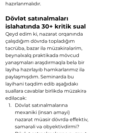
hazırlanmalıdır.
Dövlət satınalmaları 
islahatında 30+ kritik sual
Qeyd edim ki, nəzarət orqanında 
çalışdığım dövrdə topladığım 
təcrübə, bazar ilə müzakirələrim, 
beynəlxalq praktikada mövcud 
yanaşmaları araşdırmaqla belə bir 
layihə hazırlayıb həmkarlarımız ilə 
paylaşmışdım. Seminarda bu 
layihəni təqdim edib aşağıdakı 
suallara cavablar birlikdə müzakirə 
ediləcək:
Dövlət satınalmalarına 
mexaniki (insan əməyi) 
nəzarət müasir dövrdə effektiv, 
səmərəli və obyektivdirmi? 