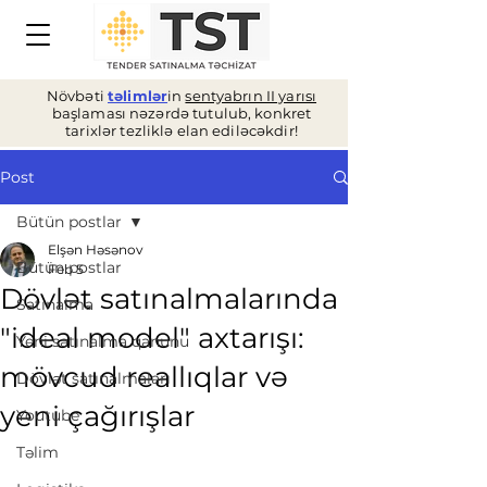
Növbəti
təlimlər
in
sentyabrın II yarısı
başlaması nəzərdə tutulub, konkret
tarixlər tezliklə elan ediləcəkdir!
Post
Bütün postlar
Elşən Həsənov
Bütün postlar
Feb 5
Dövlət satınalmalarında
Satınalma
"ideal model" axtarışı:
Yeni satınalma qanunu
mövcud reallıqlar və
Dövlət satınalmaları
yeni çağırışlar
Youtube
Təlim