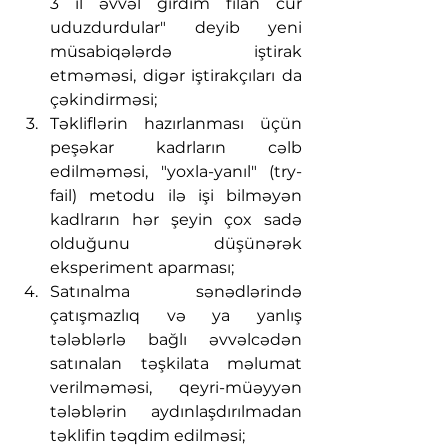
3 il əvvəl girdim filan cür 
uduzdurdular" deyib yeni 
müsabiqələrdə iştirak 
etməməsi, digər iştirakçıları da 
çəkindirməsi;
Təkliflərin hazırlanması üçün 
peşəkar kadrların cəlb 
edilməməsi, "yoxla-yanıl" (try-
fail) metodu ilə işi bilməyən 
kadlrarın hər şeyin çox sadə 
olduğunu düşünərək 
eksperiment aparması;
Satınalma sənədlərində 
çatışmazlıq və ya yanlış 
tələblərlə bağlı əvvəlcədən 
satınalan təşkilata məlumat 
verilməməsi, qeyri-müəyyən 
tələblərin aydınlaşdırılmadan 
təklifin təqdim edilməsi;