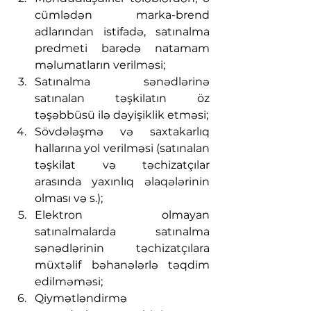
cümlədən marka-brend 
adlarından istifadə, satınalma 
predmeti barədə natamam 
məlumatların verilməsi;
Satınalma sənədlərinə 
satınalan təşkilatın öz 
təşəbbüsü ilə dəyişiklik etməsi;
Sövdələşmə və saxtakarlıq 
hallarına yol verilməsi (satınalan 
təşkilat və təchizatçılar 
arasında yaxınlıq əlaqələrinin 
olması və s.);
Elektron olmayan 
satınalmalarda satınalma 
sənədlərinin təchizatçılara 
müxtəlif bəhanələrlə təqdim 
edilməməsi;
Qiymətləndirmə 