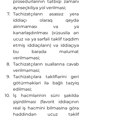
prosedurlarının tətbiqi zamanı 
ayrıseçkiliyə yol verilməsi;
Təchizatçıların əsassız yerə 
iddiaçı olaraq qeydə 
alınmaması və ya 
kənarlaşdırılması (xüsusilə ən 
ucuz və ya sərfəli təklif təqdim 
etmiş iddiaçıların) və iddiaçıya 
bu barədə məlumat 
verilməməsi;
Təchizatçıların suallarına cavab 
verilməməsi;
Təchizatçılara təkliflərini geri 
götürməkləri ilə bağlı təzyiq 
edilməsi;
İş həcmlərinin süni şəkildə 
şişirdilməsi (favorit iddiaçının 
real iş həcmini bilməsinə görə 
həddindən ucuz təklif 