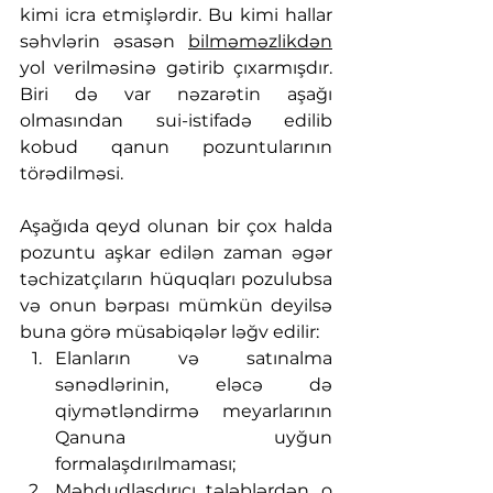
kimi icra etmişlərdir. Bu kimi hallar 
səhvlərin əsasən 
bilməməzlikdən
yol verilməsinə gətirib çıxarmışdır. 
Biri də var nəzarətin aşağı 
olmasından sui-istifadə edilib 
kobud qanun pozuntularının 
törədilməsi.  
Aşağıda qeyd olunan bir çox halda 
pozuntu aşkar edilən zaman əgər 
təchizatçıların hüquqları pozulubsa 
və onun bərpası mümkün deyilsə 
buna görə müsabiqələr ləğv edilir:
Elanların və satınalma 
sənədlərinin, eləcə də 
qiymətləndirmə meyarlarının 
Qanuna uyğun 
formalaşdırılmaması;
Məhdudlaşdırıcı tələblərdən, o 