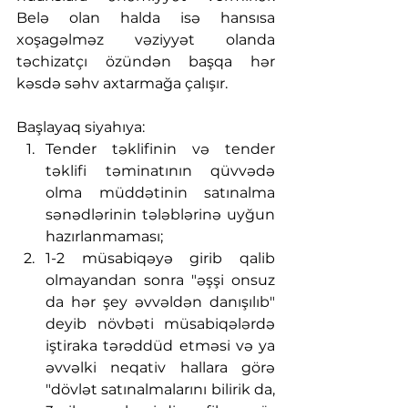
Belə olan halda isə hansısa 
xoşagəlməz vəziyyət olanda 
təchizatçı özündən başqa hər 
kəsdə səhv axtarmağa çalışır.
Başlayaq siyahıya:
Tender təklifinin və tender 
təklifi təminatının qüvvədə 
olma müddətinin satınalma 
sənədlərinin tələblərinə uyğun 
hazırlanmaması;
1-2 müsabiqəyə girib qalib 
olmayandan sonra "əşşi onsuz 
da hər şey əvvəldən danışılıb" 
deyib növbəti müsabiqələrdə 
iştiraka tərəddüd etməsi və ya 
əvvəlki neqativ hallara görə 
"dövlət satınalmalarını bilirik da, 