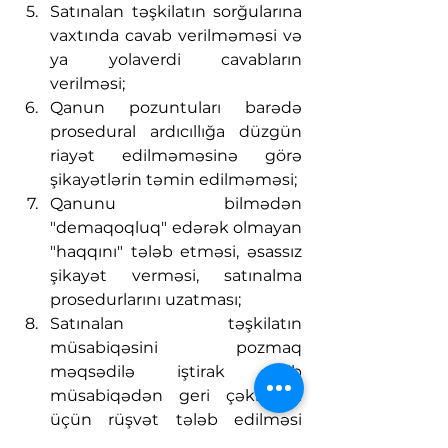
Satınalan təşkilatın sorğularına 
vaxtında cavab verilməməsi və 
ya yolaverdi cavabların 
verilməsi;
Qanun pozuntuları barədə 
prosedural ardıcıllığa düzgün 
riayət edilməməsinə görə 
şikayətlərin təmin edilməməsi;
Qanunu bilmədən 
"demaqoqluq" edərək olmayan 
"haqqını" tələb etməsi, əsassız 
şikayət verməsi, satınalma 
prosedurlarını uzatması;
Satınalan təşkilatın 
müsabiqəsini pozmaq 
məqsədilə iştirak edib 
müsabiqədən geri çəkilməsi 
üçün rüşvət tələb edilməsi 
(reketlik);