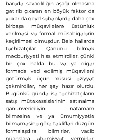
barədə savadlılığın aşağı olmasına 
gətirib çıxaran ən böyük faktor da 
yuxarıda qeyd səbəblərdə daha çox 
birbaşa müqavilələrə üstünlük 
verilməsi və formal müsabiqələrin 
keçirilməsi olmuşdur. Belə hallarda 
təchizatçılar Qanunu bilmək 
məcburiyyəti hiss etmirdilər, çünki 
bir çox halda bu və ya digər 
formada vəd edilmiş müqaviləni 
götürmək üçün xüsusi əziyyət 
çəkmirdilər, hər şey hazır olurdu. 
Bugünkü gündə isə təchizatçıların 
satış mütəxəssislərinin satınalma 
qanunvericiliyini natamam 
bilməsinə və ya ümumiyyətlə 
bilməməsinə görə təklifləri düzgün 
formalaşdıra bilmirlər, vacib 
nüanslara əhəmiyyət vermirlər. 