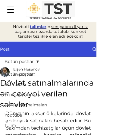
Növbəti
təlimlər
in
sentyabrın II yarısı
başlaması nəzərdə tutulub, konkret
tarixlər tezliklə elan ediləcəkdir!
Post
Bütün postlar
Elşən Həsənov
Bütün postlar
Sep 22, 2022
Dövlət satınalmalarında
Satınalma
ən çox yol verilən
Yeni satınalma qanunu
səhvlər
Dövlət satınalmaları
Dünyanın əksər ölkələrində dövlət 
Youtube
ən böyük satınalan hesab edilir. Bu 
Təlim
baxımdan təchizatçılar üçün dövlət 