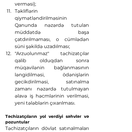
verməsi);
Təkliflərin 
qiymətləndirilməsinin 
Qanunda nəzərdə tutulan 
müddətdə başa 
çatdırılmaması, o cümlədən 
süni şəkildə uzadılması;
"Arzuolunmaz" təchizatçılar 
qalib olduqdan sonra 
müqavilənin bağlanmasının 
ləngidilməsi, ödənişlərin 
gecikdirilməsi, satınalma 
zamanı nəzərdə tutulmayan 
əlavə iş həcmlərinin verilməsi, 
yeni tələblərin çıxarılması.
Təchizatçıların yol verdiyi səhvlər və 
pozuntular
Təchizatçıların dövlət satınalmaları 