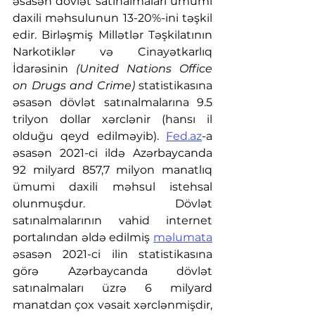
əsasən dövlət satınalmaları ümumi 
daxili məhsulunun 13-20%-ini təşkil 
edir. Birləşmiş Millətlər Təşkilatının 
Narkotiklər və Cinayətkarlıq 
İdarəsinin 
(United Nations Office 
on Drugs and Crime)
 statistikasına 
əsasən dövlət satınalmalarına 9.5 
trilyon dollar xərclənir (hansı il 
olduğu qeyd edilməyib). 
Fed.az
-a 
əsasən 2021-ci ildə Azərbaycanda 
92 milyard 857,7 milyon manatlıq 
ümumi daxili məhsul istehsal 
olunmuşdur. Dövlət 
satınalmalarının vahid internet 
portalından əldə edilmiş 
məlumata
əsasən 2021-ci ilin statistikasına 
görə Azərbaycanda dövlət 
satınalmaları üzrə 6 milyard 
manatdan çox vəsait xərclənmişdir, 