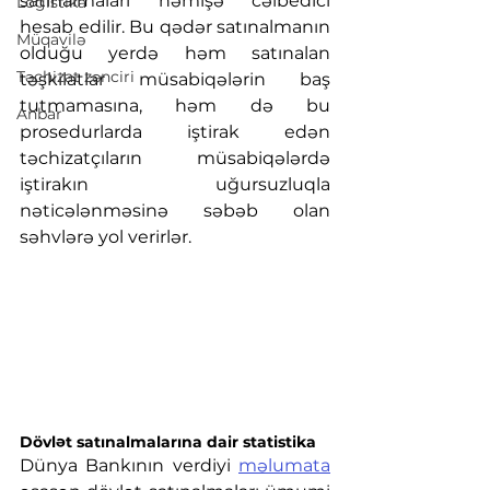
satınalmaları həmişə cəlbedici 
Logistika
hesab edilir. Bu qədər satınalmanın 
Müqavilə
olduğu yerdə həm satınalan 
Təchizat zənciri
təşkilatlar müsabiqələrin baş 
tutmamasına, həm də bu 
Anbar
prosedurlarda iştirak edən 
təchizatçıların müsabiqələrdə 
iştirakın uğursuzluqla 
nəticələnməsinə səbəb olan 
səhvlərə yol verirlər. 
Dövlət satınalmalarına dair statistika
Dünya Bankının verdiyi 
məlumata