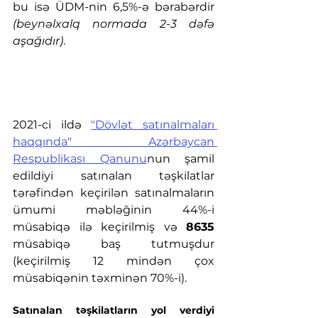
bu isə ÜDM-nin 6,5%-ə bərabərdir 
(beynəlxalq normada 2-3 dəfə 
aşağıdır)
.
2021-ci ildə 
"Dövlət satınalmaları 
haqqında" Azərbaycan 
Respublikası Qanunu
nun şamil 
edildiyi satınalan təşkilatlar 
tərəfindən keçirilən satınalmaların 
ümumi məbləğinin 44%-i 
müsabiqə ilə keçirilmiş və 
8635
müsabiqə baş tutmuşdur 
(keçirilmiş 12 mindən çox 
müsabiqənin təxminən 70%-i).
Satınalan təşkilatların yol verdiyi 