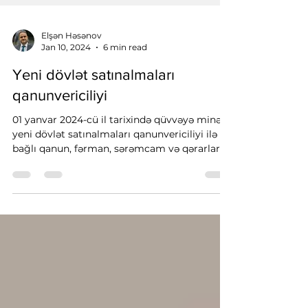
Elşən Həsənov
Jan 10, 2024
6 min read
Yeni dövlət satınalmaları
qanunvericiliyi
01 yanvar 2024-cü il tarixində qüvvəyə minən
yeni dövlət satınalmaları qanunvericiliyi ilə
bağlı qanun, fərman, sərəmcam və qərarlara
keçid