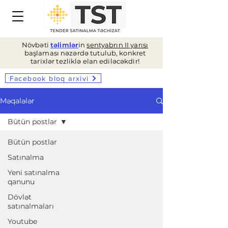
Növbəti
təlimlər
in
sentyabrın II yarısı
başlaması nəzərdə tutulub, konkret
tarixlər tezliklə elan ediləcəkdir!
Facebook bloq arxivi
Məqalələr
Bütün postlar
Bütün postlar
Satınalma
Yeni satınalma
qanunu
Dövlət
satınalmaları
Youtube