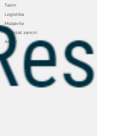
Təlim
Logistika
Müqavilə
Təchizat zənciri
Anbar