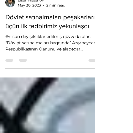
Elşən Həsənov
May 30, 2023
2 min read
Dövlət satınalmaları peşəkarları
üçün ilk tədbirimiz yekunlaşdı
Ən son dəyişikliklər edilmiş qüvvədə olan
"Dövlət satınalmaları haqqında” Azərbaycan
Respublikasının Qanunu və əlaqədar
qanunvericilik...