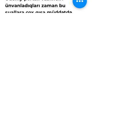
ünvanladıqları zaman bu 
suallara çox qısa müddətdə 
cavab veriləcəkdir
.
satınalma
dövlət satınalmaları
Azərbaycan
təlim
satınalma qanunları
udemy
Satınalma
Təlim
Dövlət satınalmaları
See All
Related Posts