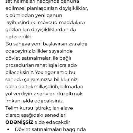
satınalmaları haqqında qanuna 
edilməsi planlaşdırılan dəyişikliklər, 
o cümlədən yeni qanun 
layihəsindəki mövcud maddələrə 
gözlənilən dəyişikliklərdən də 
bəhs edilib.
Bu sahəyə yeni başlayırsınızsa əldə 
edəcəyiniz biliklər sayəsində 
dövlət satınalmaları ilə bağlı 
prosedurları rahatlıqla icra edə 
biləcəksiniz. Yox əgər artıq bu 
sahədə çalışırsınızsa biliklərinizi 
daha da təkmilləşdirib, bilmədən 
yol verdiyiniz səhvləri düzəltmək 
imkanı əldə edəcəksiniz. 
Təlim kursu iştirakçıları əlavə 
olaraq aşağıdakı sənədləri 
ÖDƏNİŞSİZ
 əldə edəcəkdir
Dövlət satınalmaları haqqında 