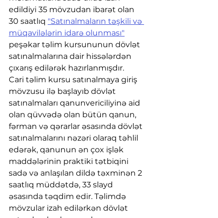
edildiyi 35 mövzudan ibarət olan 
30 saatlıq 
"Satınalmaların təşkili və 
müqavilələrin idarə olunması"
peşəkar təlim kursununun dövlət 
satınalmalarına dair hissələrdən 
çıxarış edilərək hazırlanmışdır.
Cari təlim kursu satınalmaya giriş 
mövzusu ilə başlayıb dövlət 
satınalmaları qanunvericiliyinə aid 
olan qüvvədə olan bütün qanun, 
fərman və qərarlar əsasında dövlət 
satınalmalarını nəzəri olaraq təhlil 
edərək, qanunun ən çox işlək 
maddələrinin praktiki tətbiqini 
sadə və anlaşılan dildə təxminən 2 
saatlıq müddətdə, 33 slayd 
əsasında təqdim edir. Təlimdə 
mövzular izah edilərkən dövlət 