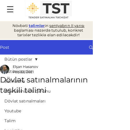
Növbəti
təlimlər
in
sentyabrın II yarısı
başlaması nəzərdə tutulub, konkret
tarixlər tezliklə elan ediləcəkdir!
Post
Bütün postlar
Elşən Həsənov
Bütün postlar
Feb 22, 2021
Dövlət satınalmalarının
Satınalma
təşkili təlimi
Yeni satınalma qanunu
Dövlət satınalmaları
Youtube
Təlim