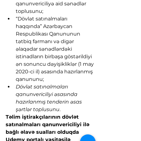
qanunvericiliyə aid sənədlər 
toplusunu;
“Dövlət satınalmaları 
haqqında” Azərbaycan 
Respublikası Qanununun 
tətbiq fərmanı və digər 
əlaqədar sənədlərdəki 
istinadların birbaşa göstərildiyi 
ən sonuncu dəyişikliklər (1 may 
2020-ci il) əsasında hazırlanmış 
qanununu;
Dövlət satınalmaları 
qanunvericiliyi əsasında 
hazırlanmış tenderin əsas 
şərtlər toplusunu
.
Təlim iştirakçılarının dövlət 
satınalmaları qanunvericiliyi ilə 
bağlı əlavə sualları olduqda 
Udemy portalı vasitəsilə 