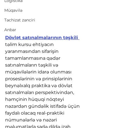
Logistika
Müqavilə
Təchizat zənciri
Anbar
Dövlət satınalmalarının təşkili 
təlim kursu ehtiyacın 
yaranmasından sifarişin 
tamamlanmasına qədər 
satınalmaların təşkili və 
müqavilələrin idarə olunması 
proseslərinin və prinsiplərinin 
beynəlxalq praktika və dövlət 
satınalmaları perspektivindən, 
həmçinin hüquqi nöqteyi 
nəzərdən gündəlik istifadə üçün 
faydalı olacaq real-praktiki 
nümunələrlə və nəzəri 
məlumatlarla sadə dildə izah 