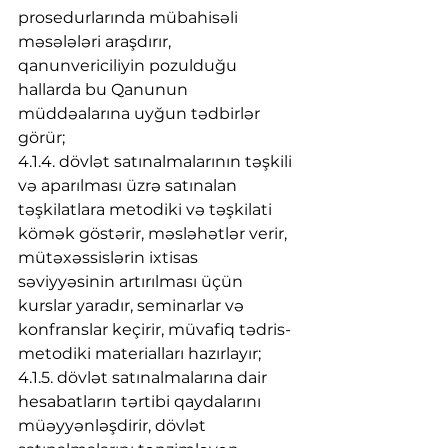
prosedurlarında mübahisəli 
məsələləri araşdırır, 
qanunvericiliyin pozulduğu 
hallarda bu Qanunun 
müddəalarına uyğun tədbirlər 
görür;
4.1.4. dövlət satınalmalarının təşkili 
və aparılması üzrə satınalan 
təşkilatlara metodiki və təşkilati 
kömək göstərir, məsləhətlər verir, 
mütəxəssislərin ixtisas 
səviyyəsinin artırılması üçün 
kurslar yaradır, seminarlar və 
konfranslar keçirir, müvafiq tədris-
metodiki materialları hazırlayır;
4.1.5. dövlət satınalmalarına dair 
hesabatların tərtibi qaydalarını 
müəyyənləşdirir, dövlət 