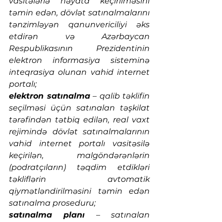
vasitələrlə həyata keçirilməsini 
təmin edən, dövlət satınalmalarını 
tənzimləyən qanunvericiliyi əks 
etdirən və Azərbaycan 
Respublikasının Prezidentinin 
elektron informasiya sisteminə 
inteqrasiya olunan vahid internet 
portalı;
elektron satınalma
 – qalib təklifin 
seçilməsi üçün satınalan təşkilat 
tərəfindən tətbiq edilən, real vaxt 
rejimində dövlət satınalmalarının 
vahid internet portalı vasitəsilə 
keçirilən, malgöndərənlərin 
(podratçıların) təqdim etdikləri 
təkliflərin avtomatik 
qiymətləndirilməsini təmin edən 
satınalma proseduru;
satınalma planı
 – satınalan 