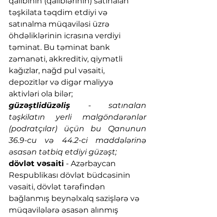
qalibinin (qaliblərinin) satınalan 
təşkilata təqdim etdiyi və 
satınalma müqaviləsi üzrə 
öhdəliklərinin icrasına verdiyi 
təminat. Bu təminat bank 
zəmanəti, akkreditiv, qiymətli 
kağızlar, nağd pul vəsaiti, 
depozitlər və digər maliyyə 
aktivləri ola bilər;
güzəştlidüzəliş
 - satınalan 
təşkilatın yerli malgöndərənlər 
(podratçılar) üçün bu Qanunun 
36.9-cu və 44.2-ci maddələrinə 
əsasən tətbiq etdiyi güzəşt;
dövlət vəsaiti
 - Azərbaycan 
Respublikası dövlət büdcəsinin 
vəsaiti, dövlət tərəfindən 
bağlanmış beynəlxalq sazişlərə və 
müqavilələrə əsasən alınmış 