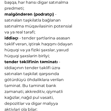
başqa, hər hansı digər satınalma 
predmeti;
malgöndərən (podratçı)
 - 
satınalan təşkilatla bağlanan 
satınalma müqaviləsinin potensial 
və ya real tərəfi;
iddiaçı
 - tender şərtlərinə əsasən 
təklif verən, iştirak haqqını ödəyən 
hüquqi və ya fiziki şəxslər, yaxud 
hüquqi şəxslərin birliyi;
tender təklifinin təminatı
 - 
iddiaçının tender təklifi üzrə 
satınalan təşkilat qarşısında 
götürdüyü öhdəliklərə verilən 
təminat. Bu təminat bank 
zəmanəti, akkreditiv, qiymətli 
kağızlar, nağd pul vəsaiti, 
depozitlər və digər maliyyə 
aktivləri ola bilər;