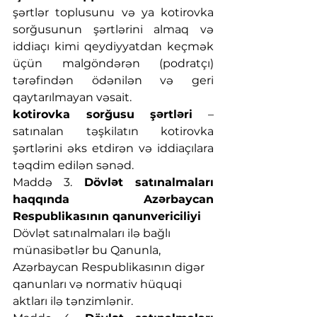
şərtlər toplusunu və ya kotirovka 
sorğusunun şərtlərini almaq və 
iddiaçı kimi qeydiyyatdan keçmək 
üçün malgöndərən (podratçı) 
tərəfindən ödənilən və geri 
qaytarılmayan vəsait.
kotirovka sorğusu şərtləri
 – 
satınalan təşkilatın kotirovka 
şərtlərini əks etdirən və iddiaçılara 
təqdim edilən sənəd.
Maddə 3.
 Dövlət satınalmaları 
haqqında Azərbaycan 
Respublikasının qanunvericiliyi
Dövlət satınalmaları ilə bağlı 
münasibətlər bu Qanunla, 
Azərbaycan Respublikasının digər 
qanunları və normativ hüquqi 
aktları ilə tənzimlənir.