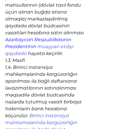
məhsullarının (dövlət taxıl fondu 
üçün alınan buğda istisna 
olmaqla) mərkəzləşdirilmiş 
qaydada dövlət büdcəsinin 
vəsaitləri hesabına satın alınması  
Azərbaycan Respublikasının 
Prezidentinin
müəyyən etdiyi 
qaydada
 həyata keçirilir.
1.3. Məxfi
1.4. Birinci instansiya 
məhkəmələrində kargüzarlığın 
aparılması ilə bağlı dəftərxana 
ləvazimatlarının satınalınması 
məqsədilə dövlət büdcəsində 
nəzərdə tutulmuş vəsait birbaşa 
hakimlərin bank hesabına 
köçürülür. 
Birinci instansiya 
məhkəmələrində kargüzarlığın 