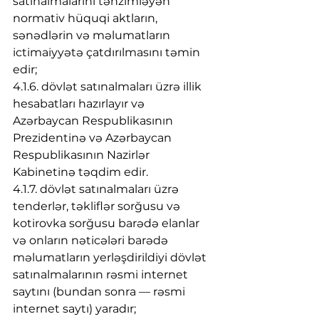
satınalmalarını tənzimləyən 
normativ hüquqi aktların, 
sənədlərin və məlumatların 
ictimaiyyətə çatdırılmasını təmin 
edir;
4.1.6. dövlət satınalmaları üzrə illik 
hesabatları hazırlayır və 
Azərbaycan Respublikasının 
Prezidentinə və Azərbaycan 
Respublikasının Nazirlər 
Kabinetinə təqdim edir.
4.1.7. dövlət satınalmaları üzrə 
tenderlər, təkliflər sorğusu və 
kotirovka sorğusu barədə elanlar 
və onların nəticələri barədə 
məlumatların yerləşdirildiyi dövlət 
satınalmalarının rəsmi internet 
saytını (bundan sonra — rəsmi 
internet saytı) yaradır;