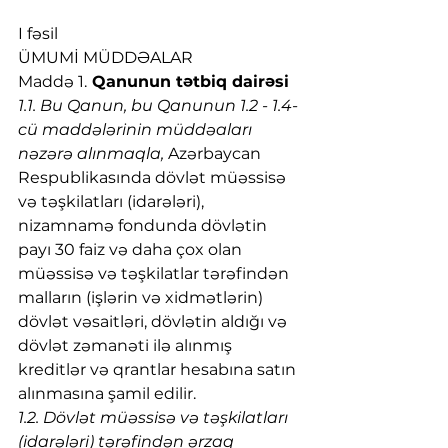
I fəsil
ÜMUMİ MÜDDƏALAR
Maddə 1.
 Qanunun tətbiq dairəsi
1.1. Bu Qanun, bu Qanunun 1.2 - 1.4-
cü maddələrinin müddəaları 
nəzərə alınmaqla,
 Azərbaycan 
Respublikasında dövlət müəssisə 
və təşkilatları (idarələri), 
nizamnamə fondunda dövlətin 
payı 30 faiz və daha çox olan 
müəssisə və təşkilatlar tərəfindən 
malların (işlərin və xidmətlərin) 
dövlət vəsaitləri, dövlətin aldığı və 
dövlət zəmanəti ilə alınmış 
kreditlər və qrantlar hesabına satın 
alınmasına şamil edilir.
1.2. Dövlət müəssisə və təşkilatları 
(idarələri) tərəfindən ərzaq 