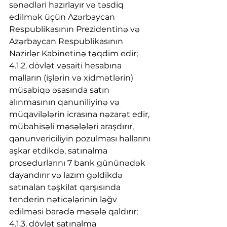
sənədləri hazırlayır və təsdiq 
edilmək üçün Azərbaycan 
Respublikasının Prezidentinə və 
Azərbaycan Respublikasının 
Nazirlər Kabinetinə təqdim edir;
4.1.2. dövlət vəsaiti hesabına 
malların (işlərin və xidmətlərin) 
müsabiqə əsasında satın 
alınmasının qanuniliyinə və 
müqavilələrin icrasına nəzarət edir, 
mübahisəli məsələləri araşdırır, 
qanunvericiliyin pozulması hallarını 
aşkar etdikdə, satınalma 
prosedurlarını 7 bank gününədək 
dayandırır və lazım gəldikdə 
satınalan təşkilat qarşısında 
tenderin nəticələrinin ləğv 
edilməsi barədə məsələ qaldırır;
4.1.3. dövlət satınalma 