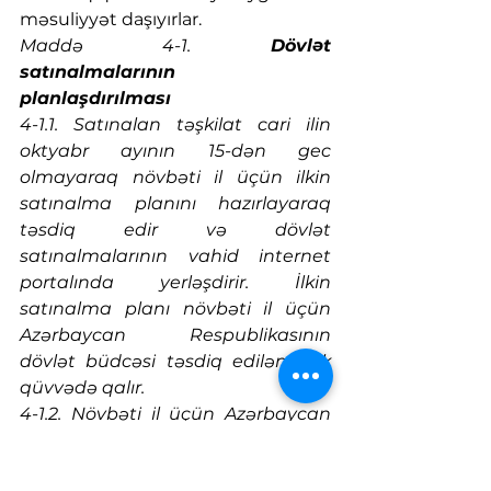
məsuliyyət daşıyırlar.
Maddə 4-1.
 Dövlət 
satınalmalarının 
planlaşdırılması
4-1.1. Satınalan təşkilat cari ilin 
oktyabr ayının 15-dən gec 
olmayaraq növbəti il üçün ilkin 
satınalma planını hazırlayaraq 
təsdiq edir və dövlət 
satınalmalarının vahid internet 
portalında yerləşdirir. İlkin 
satınalma planı növbəti il üçün 
Azərbaycan Respublikasının 
dövlət büdcəsi təsdiq edilənədək 
qüvvədə qalır.
4-1.2. Növbəti il üçün Azərbaycan 
Respublikasının dövlət büdcəsi 
təsdiq edildikdən və büdcə 