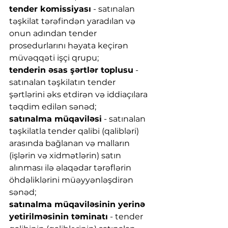
tender komissiyası
 - satınalan 
təşkilat tərəfindən yaradılan və 
onun adından tender 
prosedurlarını həyata keçirən 
müvəqqəti işçi qrupu;
tenderin əsas şərtlər toplusu
 - 
satınalan təşkilatın tender 
şərtlərini əks etdirən və iddiaçılara 
təqdim edilən sənəd;
satınalma müqaviləsi
 - satınalan 
təşkilatla tender qalibi (qalibləri) 
arasında bağlanan və malların 
(işlərin və xidmətlərin) satın 
alınması ilə əlaqədar tərəflərin 
öhdəliklərini müəyyənləşdirən 
sənəd;
satınalma müqaviləsinin yerinə 
yetirilməsinin təminatı
 - tender 