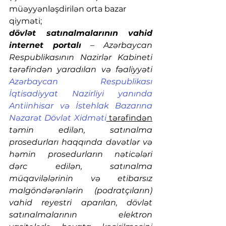
müəyyənləşdirilən orta bazar 
qiyməti;
dövlət satınalmalarının vahid 
internet portalı
 – Azərbaycan 
Respublikasının Nazirlər Kabineti 
tərəfindən yaradılan və fəaliyyəti 
Azərbaycan Respublikası 
İqtisadiyyat Nazirliyi yanında 
Antiinhisar və İstehlak Bazarına 
Nəzarət Dövlət Xidməti
 tərəfindən
təmin edilən, satınalma 
prosedurları haqqında dəvətlər və 
həmin prosedurların nəticələri 
dərc edilən, satınalma 
müqavilələrinin və etibarsız 
malgöndərənlərin (podratçıların) 
vahid reyestri aparılan, dövlət 
satınalmalarının elektron 