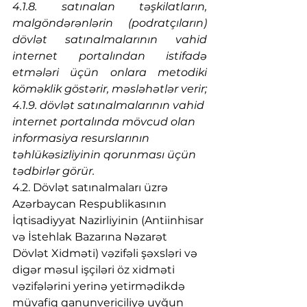
4.1.8. satınalan təşkilatların, 
malgöndərənlərin (podratçıların) 
dövlət satınalmalarının vahid 
internet portalından istifadə 
etmələri üçün onlara metodiki 
köməklik göstərir, məsləhətlər verir;
4.1.9. dövlət satınalmalarının vahid 
internet portalında mövcud olan 
informasiya resurslarının 
təhlükəsizliyinin qorunması üçün 
tədbirlər görür.
4.2. Dövlət satınalmaları üzrə 
Azərbaycan Respublikasının 
İqtisadiyyat Nazirliyinin (Antiinhisar 
və İstehlak Bazarına Nəzarət 
Dövlət Xidməti) vəzifəli şəxsləri və 
digər məsul işçiləri öz xidməti 
vəzifələrini yerinə yetirmədikdə 
müvafiq qanunvericiliyə uyğun 