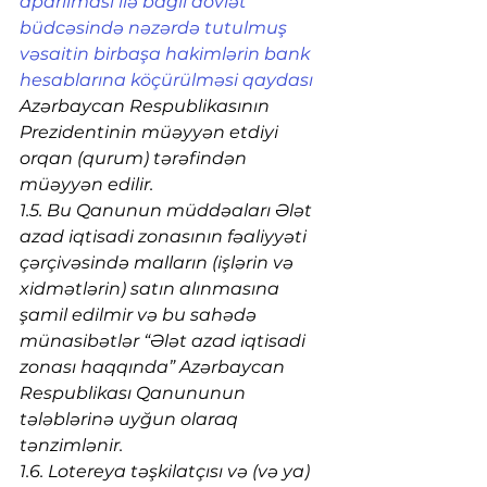
aparılması ilə bağlı dövlət 
büdcəsində nəzərdə tutulmuş 
vəsaitin birbaşa hakimlərin bank 
hesablarına köçürülməsi qaydası
Azərbaycan Respublikasının 
Prezidentinin müəyyən etdiyi 
orqan (qurum) tərəfindən 
müəyyən edilir.
1.5. Bu Qanunun müddəaları Ələt 
azad iqtisadi zonasının fəaliyyəti 
çərçivəsində malların (işlərin və 
xidmətlərin) satın alınmasına 
şamil edilmir və bu sahədə 
münasibətlər “Ələt azad iqtisadi 
zonası haqqında” Azərbaycan 
Respublikası Qanununun 
tələblərinə uyğun olaraq 
tənzimlənir.
1.6. Lotereya təşkilatçısı və (və ya) 