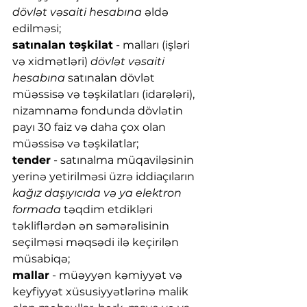
dövlət vəsaiti hesabına
 əldə 
edilməsi;
satınalan təşkilat
 - malları (işləri 
və xidmətləri) 
dövlət vəsaiti 
hesabına
 satınalan dövlət 
müəssisə və təşkilatları (idarələri), 
nizamnamə fondunda dövlətin 
payı 30 faiz və daha çox olan 
müəssisə və təşkilatlar;
tender
 - satınalma müqaviləsinin 
yerinə yetirilməsi üzrə iddiaçıların 
kağız daşıyıcıda və ya elektron 
formada
 təqdim etdikləri 
təkliflərdən ən səmərəlisinin 
seçilməsi məqsədi ilə keçirilən 
müsabiqə;
mallar
 - müəyyən kəmiyyət və 
keyfiyyət xüsusiyyətlərinə malik 