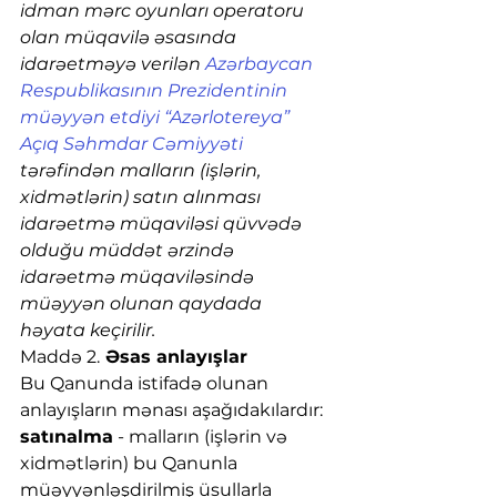
idman mərc oyunları operatoru 
olan müqavilə əsasında 
idarəetməyə verilən 
Azərbaycan 
Respublikasının Prezidentinin 
müəyyən etdiyi “Azərlotereya” 
Açıq Səhmdar Cəmiyyəti
tərəfindən malların (işlərin, 
xidmətlərin) satın alınması 
idarəetmə müqaviləsi qüvvədə 
olduğu müddət ərzində 
idarəetmə müqaviləsində 
müəyyən olunan qaydada 
həyata keçirilir.
Maddə 2.
 Əsas anlayışlar
Bu Qanunda istifadə olunan 
anlayışların mənası aşağıdakılardır:
satınalma
 - malların (işlərin və 
xidmətlərin) bu Qanunla 
müəyyənləşdirilmiş üsullarla 