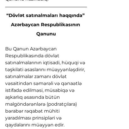
“Dövlət satınalmaları haqqında” 
Azərbaycan Respublikasının 
Qanunu
Bu Qanun Azərbaycan 
Respublikasında dövlət 
satınalmalarının iqtisadi, hüquqi və 
təşkilati əsaslarını müəyyənləşdirir, 
satınalmalar zamanı dövlət 
vəsaitindən səmərəli və qənaətlə 
istifadə edilməsi, müsabiqə və 
aşkarlıq əsasında bütün 
malgöndərənlərə (podratçılara) 
bərabər rəqabət mühiti 
yaradılması prinsipləri və 
qaydalarını müəyyən edir.