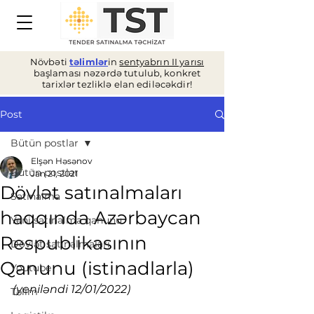
Növbəti
təlimlər
in
sentyabrın II yarısı
başlaması nəzərdə tutulub, konkret
tarixlər tezliklə elan ediləcəkdir!
Post
Bütün postlar
Elşən Həsənov
Bütün postlar
Jan 21, 2021
Dövlət satınalmaları
Satınalma
haqqında Azərbaycan
Yeni satınalma qanunu
Respublikasının
Dövlət satınalmaları
Qanunu (istinadlarla)
Youtube
(yeniləndi 12/01/2022)
Təlim