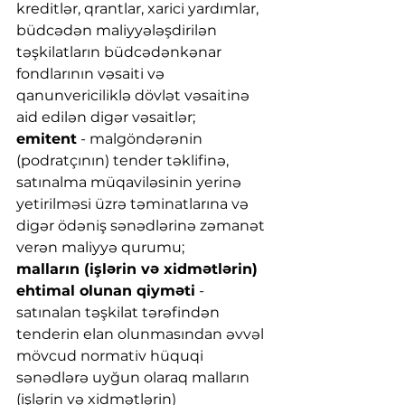
kreditlər, qrantlar, xarici yardımlar, 
büdcədən maliyyələşdirilən 
təşkilatların büdcədənkənar 
fondlarının vəsaiti və 
qanunvericiliklə dövlət vəsaitinə 
aid edilən digər vəsaitlər;
emitent
 - malgöndərənin 
(podratçının) tender təklifinə, 
satınalma müqaviləsinin yerinə 
yetirilməsi üzrə təminatlarına və 
digər ödəniş sənədlərinə zəmanət 
verən maliyyə qurumu;
malların (işlərin və xidmətlərin) 
ehtimal olunan qiyməti
 - 
satınalan təşkilat tərəfindən 
tenderin elan olunmasından əvvəl 
mövcud normativ hüquqi 
sənədlərə uyğun olaraq malların 
(işlərin və xidmətlərin) 