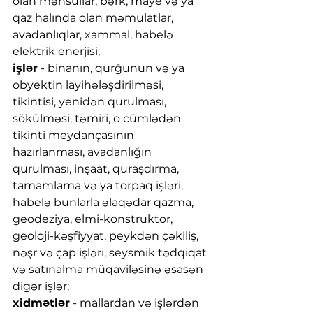
olan məhsullar, bərk, maye və ya 
qaz halında olan məmulatlar, 
avadanlıqlar, xammal, habelə 
elektrik enerjisi;
işlər
 - binanın, qurğunun və ya 
obyektin layihələşdirilməsi, 
tikintisi, yenidən qurulması, 
sökülməsi, təmiri, o cümlədən 
tikinti meydançasının 
hazırlanması, avadanlığın 
qurulması, inşaat, quraşdırma, 
tamamlama və ya torpaq işləri, 
habelə bunlarla əlaqədar qazma, 
geodeziya, elmi-konstruktor, 
geoloji-kəşfiyyat, peykdən çəkiliş, 
nəşr və çap işləri, seysmik tədqiqat 
və satınalma müqaviləsinə əsasən 
digər işlər;
xidmətlər
 - mallardan və işlərdən 