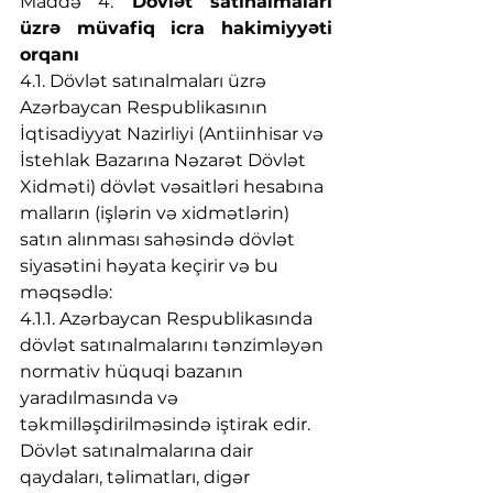
Maddə 4.
 Dövlət satınalmaları 
üzrə müvafiq icra hakimiyyəti 
orqanı 
4.1. Dövlət satınalmaları üzrə 
Azərbaycan Respublikasının 
İqtisadiyyat Nazirliyi (Antiinhisar və 
İstehlak Bazarına Nəzarət Dövlət 
Xidməti) dövlət vəsaitləri hesabına 
malların (işlərin və xidmətlərin) 
satın alınması sahəsində dövlət 
siyasətini həyata keçirir və bu 
məqsədlə:
4.1.1. Azərbaycan Respublikasında 
dövlət satınalmalarını tənzimləyən 
normativ hüquqi bazanın 
yaradılmasında və 
təkmilləşdirilməsində iştirak edir. 
Dövlət satınalmalarına dair 
qaydaları, təlimatları, digər 