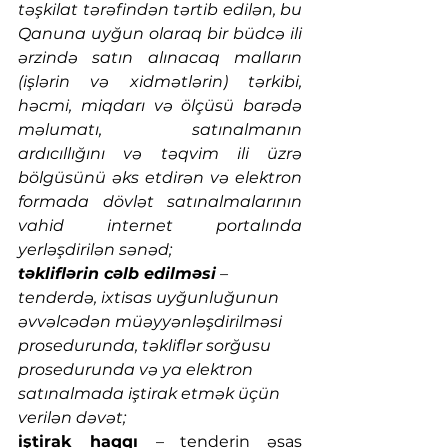
təşkilat tərəfindən tərtib edilən, bu 
Qanuna uyğun olaraq bir büdcə ili 
ərzində satın alınacaq malların 
(işlərin və xidmətlərin) tərkibi, 
həcmi, miqdarı və ölçüsü barədə 
məlumatı, satınalmanın 
ardıcıllığını və təqvim ili üzrə 
bölgüsünü əks etdirən və elektron 
formada dövlət satınalmalarının 
vahid internet portalında 
yerləşdirilən sənəd;
təkliflərin cəlb edilməsi
 – 
tenderdə, ixtisas uyğunluğunun 
əvvəlcədən müəyyənləşdirilməsi 
prosedurunda, təkliflər sorğusu 
prosedurunda və ya elektron 
satınalmada iştirak etmək üçün 
verilən dəvət;
iştirak haqqı 
– tenderin əsas 