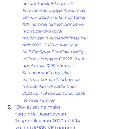
dekabr tarixli 911 nömrəli 
Fərmanında dəyişiklik edilməsi 
barədə” 2020-ci il 12 may tarixli 
1017 nömrəli fərmanlarında və 
“Korrupsiyaya qarşı 
mübarizənin gücləndirilməsinə 
dair 2022─2026-cı illər üçün 
Milli Fəaliyyət Planı”nın təsdiq 
edilməsi haqqında” 2022-ci il 4 
aprel tarixli 3199 nömrəli 
Sərəncamında dəyişiklik 
edilməsi barədə Azərbaycan 
Respublikası Prezidentinin 
2023-cü il 19 avqust tarixli 2309 
nömrəli Fərmanı
“Dövlət satınalmaları 
haqqında” Azərbaycan 
Respublikasının 2023-cü il 14 
iyul tarixli 988-VIQ nömrəli 