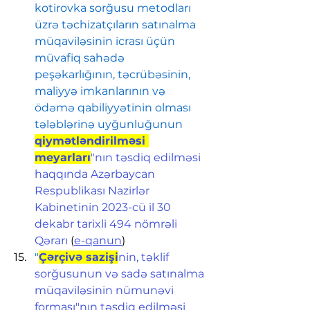
kotirovka sorğusu metodları 
üzrə təchizatçıların satınalma 
müqaviləsinin icrası üçün 
müvafiq sahədə 
peşəkarlığının, təcrübəsinin, 
maliyyə imkanlarının və 
ödəmə qabiliyyətinin olması 
tələblərinə uyğunluğunun 
qiymətləndirilməsi 
meyarları
"nın təsdiq edilməsi 
haqqında Azərbaycan 
Respublikası Nazirlər 
Kabinetinin 2023-cü il 30 
dekabr tarixli 494 nömrəli 
Qərarı
 (
e-qanun
)
"
Çərçivə sazişi
nin, təklif 
sorğusunun və sadə satınalma 
müqaviləsinin nümunəvi 
forması"nın təsdiq edilməsi 