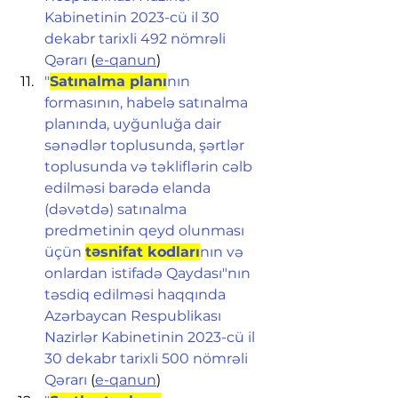
Kabinetinin 2023-cü il 30 
dekabr tarixli 492 nömrəli 
Qərarı
 (
e-qanun
)
"
Satınalma planı
nın 
formasının, habelə satınalma 
planında, uyğunluğa dair 
sənədlər toplusunda, şərtlər 
toplusunda və təkliflərin cəlb 
edilməsi barədə elanda 
(dəvətdə) satınalma 
predmetinin qeyd olunması 
üçün 
təsnifat kodları
nın və 
onlardan istifadə Qaydası"nın 
təsdiq edilməsi haqqında 
Azərbaycan Respublikası 
Nazirlər Kabinetinin 2023-cü il 
30 dekabr tarixli 500 nömrəli 
Qərarı
 (
e-qanun
)