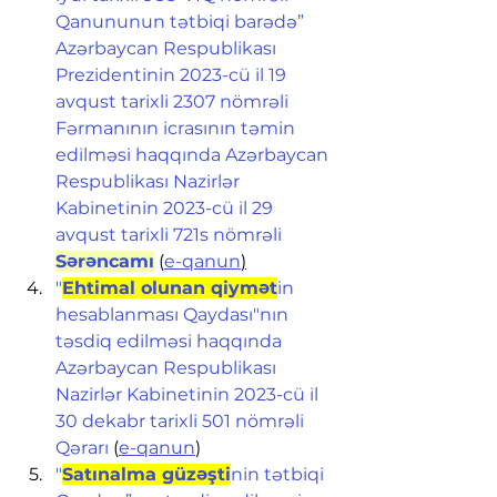
Qanununun tətbiqi barədə” 
Azərbaycan Respublikası 
Prezidentinin 2023-cü il 19 
avqust tarixli 2307 nömrəli 
Fərmanının icrasının təmin 
edilməsi haqqında Azərbaycan 
Respublikası Nazirlər 
Kabinetinin 2023-cü il 29 
avqust tarixli 721s nömrəli 
Sərəncamı
 (
e-qanun
)
"
Ehtimal olunan qiymət
in 
hesablanması Qaydası"nın 
təsdiq edilməsi haqqında 
Azərbaycan Respublikası 
Nazirlər Kabinetinin 2023-cü il 
30 dekabr tarixli 501 nömrəli 
Qərarı
 (
e-qanun
)
"
Satınalma güzəşti
nin tətbiqi 