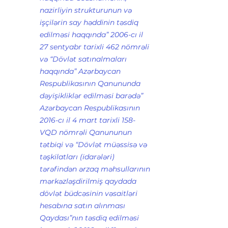
nazirliyin strukturunun və 
işçilərin say həddinin təsdiq 
edilməsi haqqında” 2006-cı il 
27 sentyabr tarixli 462 nömrəli 
və “Dövlət satınalmaları 
haqqında” Azərbaycan 
Respublikasının Qanununda 
dəyişikliklər edilməsi barədə” 
Azərbaycan Respublikasının 
2016-cı il 4 mart tarixli 158-
VQD nömrəli Qanununun 
tətbiqi və “Dövlət müəssisə və 
təşkilatları (idarələri) 
tərəfindən ərzaq məhsullarının 
mərkəzləşdirilmiş qaydada 
dövlət büdcəsinin vəsaitləri 
hesabına satın alınması 
Qaydası”nın təsdiq edilməsi 