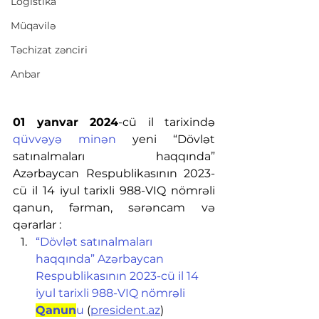
Logistika
Müqavilə
Təchizat zənciri
Anbar
01 yanvar 2024
-cü il tarixində 
qüvvəyə minən
 yeni 
“Dövlət 
satınalmaları haqqında” 
Azərbaycan Respublikasının 2023-
cü il 14 iyul tarixli 988-VIQ nömrəli 
qanun, fərman, sərəncam və 
qərarlar :
“Dövlət satınalmaları 
haqqında” Azərbaycan 
Respublikasının 2023-cü il 14 
iyul tarixli 988-VIQ nömrəli 
Qanun
u
 (
president.az
)