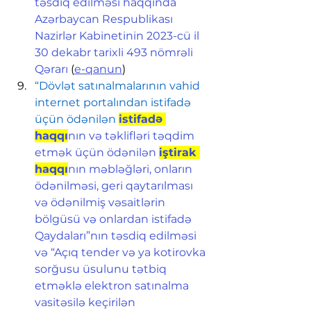
təsdiq edilməsi haqqında 
Azərbaycan Respublikası 
Nazirlər Kabinetinin 2023-cü il 
30 dekabr tarixli 493 nömrəli 
Qərarı
 (
e-qanun
)
“Dövlət satınalmalarının vahid 
internet portalından istifadə 
üçün ödənilən 
istifadə 
haqqı
nın və təklifləri təqdim 
etmək üçün ödənilən 
iştirak 
haqqı
nın məbləğləri, onların 
ödənilməsi, geri qaytarılması 
və ödənilmiş vəsaitlərin 
bölgüsü və onlardan istifadə 
Qaydaları”nın təsdiq edilməsi 
və “Açıq tender və ya kotirovka 
sorğusu üsulunu tətbiq 
etməklə elektron satınalma 
vasitəsilə keçirilən 