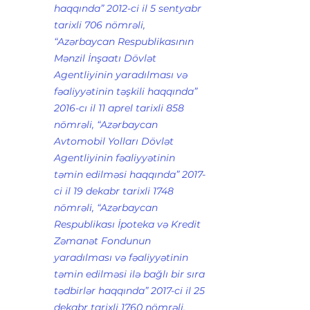
haqqında” 2012-ci il 5 sentyabr 
tarixli 706 nömrəli, 
“Azərbaycan Respublikasının 
Mənzil İnşaatı Dövlət 
Agentliyinin yaradılması və 
fəaliyyətinin təşkili haqqında” 
2016-cı il 11 aprel tarixli 858 
nömrəli, “Azərbaycan 
Avtomobil Yolları Dövlət 
Agentliyinin fəaliyyətinin 
təmin edilməsi haqqında” 2017-
ci il 19 dekabr tarixli 1748 
nömrəli, “Azərbaycan 
Respublikası İpoteka və Kredit 
Zəmanət Fondunun 
yaradılması və fəaliyyətinin 
təmin edilməsi ilə bağlı bir sıra 
tədbirlər haqqında” 2017-ci il 25 
dekabr tarixli 1760 nömrəli, 