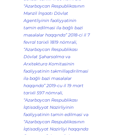
“Azərbaycan Respublikasının 
Mənzil İnşaatı Dövlət 
Agentliyinin fəaliyyətinin 
təmin edilməsi ilə bağlı bəzi 
məsələlər haqqında” 2018-ci il 7 
fevral tarixli 1819 nömrəli, 
“Azərbaycan Respublikası 
Dövlət Şəhərsalma və 
Arxitektura Komitəsinin 
fəaliyyətinin təkmilləşdirilməsi 
ilə bağlı bəzi məsələlər 
haqqında” 2019-cu il 19 mart 
tarixli 597 nömrəli, 
“Azərbaycan Respublikası 
İqtisadiyyat Nazirliyinin 
fəaliyyətinin təmin edilməsi və 
“Azərbaycan Respublikasının 
İqtisadiyyat Nazirliyi haqqında 