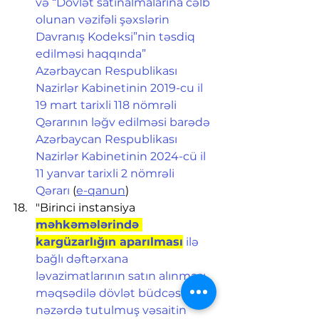
və “Dövlət satınalmalarına cəlb 
olunan vəzifəli şəxslərin 
Davranış Kodeksi”nin təsdiq 
edilməsi haqqında” 
Azərbaycan Respublikası 
Nazirlər Kabinetinin 2019-cu il 
19 mart tarixli 118 nömrəli 
Qərarının ləğv edilməsi barədə 
Azərbaycan Respublikası 
Nazirlər Kabinetinin 2024-cü il 
11 yanvar tarixli 2 nömrəli 
Qərarı
 (
e-qanun
)
"Birinci instansiya 
məhkəmələrində 
kargüzarlığın aparılması
 ilə 
bağlı dəftərxana 
ləvazimatlarının satın alınması 
məqsədilə dövlət büdcəsində 
nəzərdə tutulmuş vəsaitin 