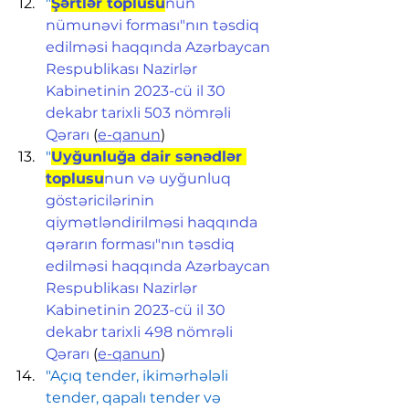
"
Şərtlər toplusu
nun 
nümunəvi forması"nın təsdiq 
edilməsi haqqında Azərbaycan 
Respublikası Nazirlər 
Kabinetinin 2023-cü il 30 
dekabr tarixli 503 nömrəli 
Qərarı
 (
e-qanun
)
"
Uyğunluğa dair sənədlər 
toplusu
nun və uyğunluq 
göstəricilərinin 
qiymətləndirilməsi haqqında 
qərarın forması"nın təsdiq 
edilməsi haqqında Azərbaycan 
Respublikası Nazirlər 
Kabinetinin 2023-cü il 30 
dekabr tarixli 498 nömrəli 
Qərarı
 (
e-qanun
)
"Açıq tender, ikimərhələli 
tender, qapalı tender və 