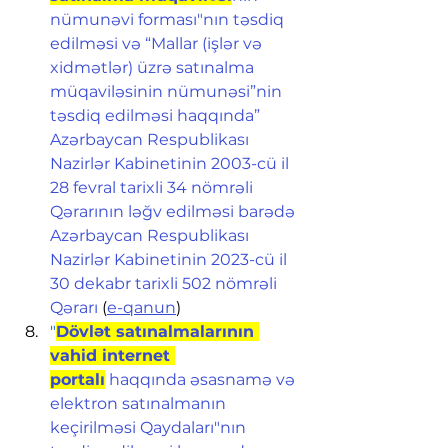
nümunəvi forması"nın təsdiq 
edilməsi və “Mallar (işlər və 
xidmətlər) üzrə satınalma 
müqaviləsinin nümunəsi”nin 
təsdiq edilməsi haqqında” 
Azərbaycan Respublikası 
Nazirlər Kabinetinin 2003-cü il 
28 fevral tarixli 34 nömrəli 
Qərarının ləğv edilməsi barədə 
Azərbaycan Respublikası 
Nazirlər Kabinetinin 2023-cü il 
30 dekabr tarixli 502 nömrəli 
Qərarı
 (
e-qanun
)
"
Dövlət satınalmalarının 
vahid internet 
portalı
 haqqında əsasnamə və 
elektron satınalmanın 
keçirilməsi Qaydaları"nın 