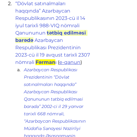
“Dövlət satınalmaları 
haqqında” Azərbaycan 
Respublikasının 2023-cü il 14 
iyul tarixli 988-VIQ nömrəli 
Qanununun 
tətbiq edilməsi 
barədə
 Azərbaycan 
Respublikası Prezidentinin 
2023-cü il 19 avqust tarixli 2307 
nömrəli 
Fərman
ı
 (
e-qanun
)
Azərbaycan Respublikası 
Prezidentinin “Dövlət 
satınalmaları haqqında” 
Azərbaycan Respublikası 
Qanununun tətbiq edilməsi 
barədə” 2002-ci il 29 yanvar 
tarixli 668 nömrəli, 
“Azərbaycan Respublikasının 
Müdafiə Sənayesi Nazirliyi 
haqqında Əsasnamənin, 