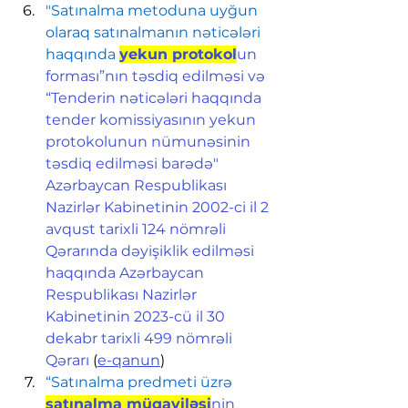
"Satınalma metoduna uyğun 
olaraq satınalmanın nəticələri 
haqqında 
yekun protokol
un 
forması”nın təsdiq edilməsi və 
“Tenderin nəticələri haqqında 
tender komissiyasının yekun 
protokolunun nümunəsinin 
təsdiq edilməsi barədə" 
Azərbaycan Respublikası 
Nazirlər Kabinetinin 2002-ci il 2 
avqust tarixli 124 nömrəli 
Qərarında dəyişiklik edilməsi 
haqqında Azərbaycan 
Respublikası Nazirlər 
Kabinetinin 2023-cü il 30 
dekabr tarixli 499 nömrəli 
Qərarı
 (
e-qanun
)
“Satınalma predmeti üzrə 
satınalma müqaviləsi
nin 