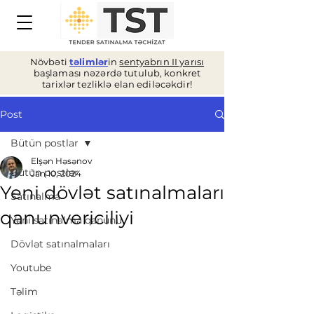
Növbəti
təlimlər
in
sentyabrın II yarısı
başlaması nəzərdə tutulub, konkret
tarixlər tezliklə elan ediləcəkdir!
Post
Bütün postlar
Elşən Həsənov
Bütün postlar
Jan 10, 2024
Yeni dövlət satınalmaları
Satınalma
qanunvericiliyi
Yeni satınalma qanunu
Dövlət satınalmaları
Youtube
Təlim