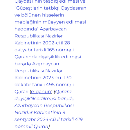
Qaydası”nın təsdiq edilməsi və 
“Güzəştlərin tətbiqi Qaydasının 
və bölünən hissələrin 
məbləğinin müəyyən edilməsi 
haqqında" Azərbaycan 
Respublikası Nazirlər 
Kabinetinin 2002-ci il 28 
oktyabr tarixli 165 nömrəli 
Qərarında dəyişiklik edilməsi 
barədə Azərbaycan 
Respublikası Nazirlər 
Kabinetinin 2023-cü il 30 
dekabr tarixli 495 nömrəli 
Qərarı
 (
e-qanun
) 
(
Qərara 
dəyişiklik edilməsi barədə 
Azərbaycan Respublikası 
Nazirlər Kabinetinin 9 
sentyabr 2024-cü il tarixli 419 
nömrəli Qərarı
)