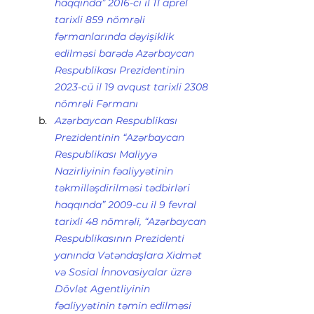
haqqında” 2016-cı il 11 aprel 
tarixli 859 nömrəli 
fərmanlarında dəyişiklik 
edilməsi barədə Azərbaycan 
Respublikası Prezidentinin 
2023-cü il 19 avqust tarixli 2308 
nömrəli Fərmanı
Azərbaycan Respublikası 
Prezidentinin “Azərbaycan 
Respublikası Maliyyə 
Nazirliyinin fəaliyyətinin 
təkmilləşdirilməsi tədbirləri 
haqqında” 2009-cu il 9 fevral 
tarixli 48 nömrəli, “Azərbaycan 
Respublikasının Prezidenti 
yanında Vətəndaşlara Xidmət 
və Sosial İnnovasiyalar üzrə 
Dövlət Agentliyinin 
fəaliyyətinin təmin edilməsi 