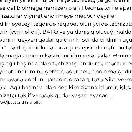
 siyahıya alınmış bir neçə təchizatçıya göndərilir
sə qalib olmağa namizən olan 1 təchizatçı ilə aparı
chizatçılar qiymət endirməyə məcbur deyillər
dilməyəcəyi təqdirdə rəqabət olan yerdə təchizatç
rir (verməlidir), BAFO və ya danışıq olacağı halda 
ini müəyyən qədər qaldırır ki sonda endirim üçün
r" elə düşünür ki, təchizatçı qarşısında qəfil bu tə
ə marjalarından kəsib endirim verəcəklər. Əmin ol
ş ağlı başında olan təchizatçı endirimə məcbur ed
iymət endiriminə getmir, əgər belə endirimə gedir
 verməyəcək qolun-qanadın qıracaq, təzə Nike vermə
   Ağlı başında olan heç kim ziyana işləmir, işləy
hizatçı təklif verəcək qədər yaşamayacaq...
AFO
best and final offer