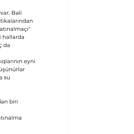
ar. Bəli 
tikalarından 
satınalmaçı" 
 hallarda 
ç də 
qlarının eyni 
üşünürlər 
ə su 
ən biri 
atınalma 