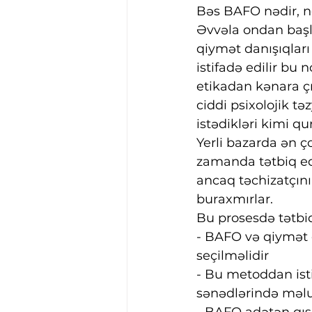
Bəs BAFO nədir, n
Əvvəla ondan başla
qiymət danışıqları
istifadə edilir bu 
etikadan kənara çı
ciddi psixolojik tə
istədikləri kimi qu
Yerli bazarda ən ç
zamanda tətbiq edi
ancaq təchizatçını
buraxmırlar.
Bu prosesdə tətbiq
- BAFO və qiymət d
seçilməlidir
- Bu metoddan ist
sənədlərində məlu