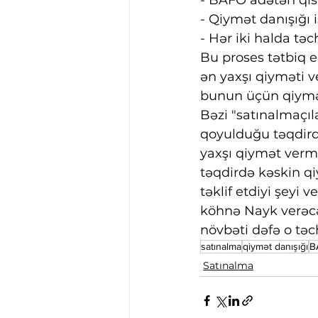
- BAFO adətən qısa
- Qiymət danışığı i
- Hər iki halda tə
Bu proses tətbiq e
ən yaxşı qiyməti ve
bunun üçün qiymət
Bəzi "satınalmaçıla
qoyulduğu təqdird
yaxşı qiymət vermi
təqdirdə kəskin q
təklif etdiyi şeyi
köhnə Nayk verəcək
növbəti dəfə o təc
satınalma
qiymət danışığı
B
Satınalma