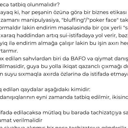
ecə tətbiq olunmalıdır?
yaq ki, hər peşənin özünə görə bir biznes etikası v
 zamanı manipulyasiya, "bluffing"/"poker face" tak
normaldır lakin endirim məsələsində bir çox yerli "
xaraq həddindən artıq sui-istifadəyə yol verir, bəzi
zyiq ilə endirim almağa çalışır lakin bu işin axırı he
rtarmır.
ox edilən səhvlərdən biri də BAFO və qiymət danışı
lməsidir, guya bu yolla ikiqat qazanclı çıxmağı d
n suyu sıxmaqla axırda özlərinə də istifadə etməy
 edilən qaydalar aşağıdakı kimidir:
anışıqlarının eyni zamanda tətbiq edilmir, ikisind
ifadə ediləcəksə mütləq bu barədə təchizatçıya s
mat verilməlidir