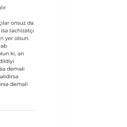
lır
ılar onsuz da 
isə təchizatçı 
 yer olsun. 
ləb 
un ki, ən 
ildiyi 
sə deməli 
lidirsə 
irsə deməli 