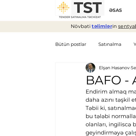
ƏSAS
Növbəti
təlimlər
in
sentyab
Bütün postlar
Satınalma
Elşən Həsənov
Se
Logistika
Müqavilə
T
BAFO - A
Endirim almaq mah
daha azını təşkil 
Təbii ki, satınal
bu tələbi normallaş
olanları, ingiliscə
geyindirməyə çalış