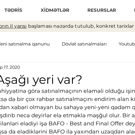
TƏDRİS
XİDMƏTLƏR
RESURSLAR
rın II yarısı
başlaması nəzərdə tutulub, konkret tarixlər t
Yeni satınalma qanunu
Dövlət satınalmaları
Youtub
p 17, 2020
əchizat zənciri
Anbar
şağı yeri var?
iyyətinə görə satınalmaçının eləməli olduğu işin
etsə də bir çox rəhbər satınalmaçını endirim alan k
madan xəbəri olmayan bu sahəyə yeni-yeni qədəm q
dırıb necə deyirlər elə etməklə məşğul olur. Bir az
 bilənləri elədiyi işə BAFO - Best and Final Offer de
sa da elədiklərini BAFO ilə yaxından uzaqdan əla