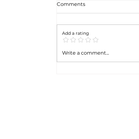
Comments
Add a rating
Dövlət satınalmalarında
Write a comment...
"ideal model" axtarışı:
mövcud reallıqlar və yeni
çağırışlar