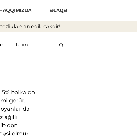
HAQQIMIZDA
ƏLAQƏ
ezliklə elan ediləcəkdir!
e
Təlim
 5% bəlkə də 
imi görür. 
oyanlar da 
 ağıllı 
yib don 
qəsi olmur. 