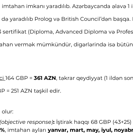
ə imtahan imkanı yaradılıb. Azərbaycanda əlavə 1
də yaradılıb Prolog və British Council’dən başqa. B
 sertifikat (Diploma, Advanced Diploma və Profes
ahan vermək mümkündür, digərlərində isə bütün 
ci 
164 GBP = 
361 AZN
, təkrar qeydiyyat (1 ildən son
P = 251 AZN təşkil edir.
 olur:
 (objective response)
: 
İştirak haqqı 68 GBP (43+25) 
0%
, imtahan ayları 
yanvar, mart, may, iyul, noyabr