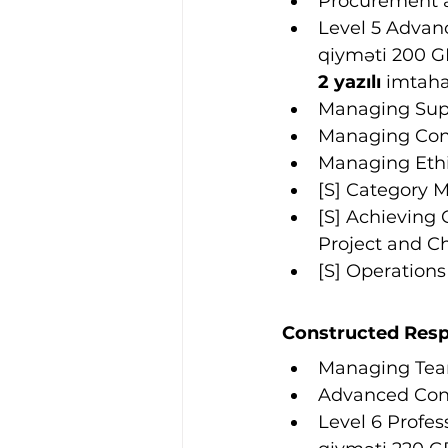
Procurement a
Level 5 Advan
qiyməti 200 G
2 yazılı
 imtaha
Managing Supp
Managing Cont
Managing Ethi
[S] Category 
[S] Achieving
Project and 
[S] Operation
Constructed Respo
Managing Team
Advanced Con
Level 6 Profe