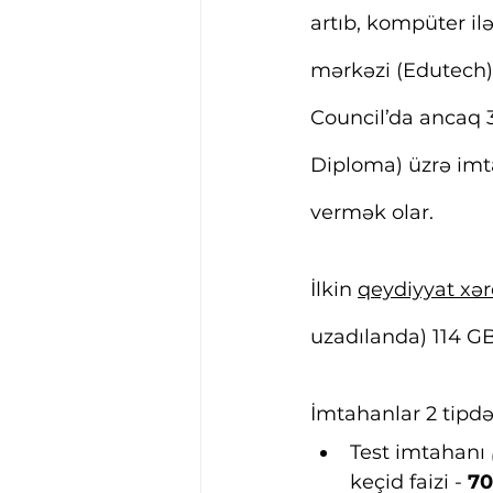
artıb, kompüter il
mərkəzi (Edutech) 
Council’da ancaq 3
Diploma) üzrə imt
vermək olar.
İlkin 
qeydiyyat xər
uzadılanda) 114 GB
İmtahanlar 2 tipdə
Test imtahanı
keçid faizi - 
7