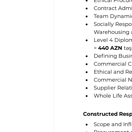
Ethical Procu
Contract Admi
Team Dynamic
Socially Resp
Warehousing a
Level 4 Diplo
= 
440 AZN 
təş
Defining Busi
Commercial Co
Ethical and R
Commercial Ne
Supplier Relat
Whole Life A
Constructed Respo
Scope and Inf