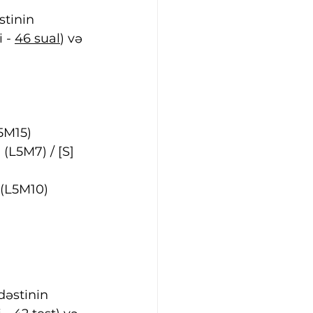
tinin 
 - 
46 sual
) və 
5M15)
L5M7) / [S] 
 (L5M10)
əstinin 