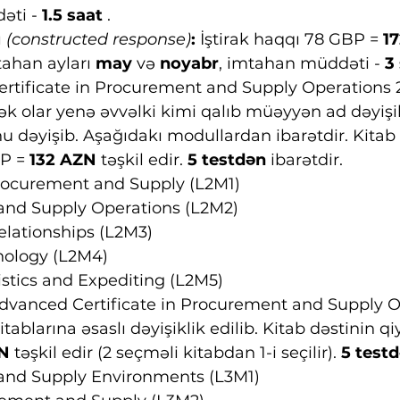
ti - 
1.5 saat 
.
 
(constructed response)
:
 İştirak haqqı 78 GBP = 
17
tahan ayları 
may 
və 
noyabr
, imtahan müddəti - 
3
ertificate in Procurement and Supply Operations 2
ək olar yenə əvvəlki kimi qalıb müəyyən ad dəyişikl
dəyişib. Aşağıdakı modullardan ibarətdir. Kitab 
P = 
132 AZN
 təşkil edir. 
5 testdən
 ibarətdir.
rocurement and Supply (L2M1)
nd Supply Operations (L2M2)
elationships (L2M3)
nology (L2M4)
istics and Expediting (L2M5)
Advanced Certificate in Procurement and Supply O
kitablarına əsaslı dəyişiklik edilib. Kitab dəstinin q
N 
təşkil edir (2 seçməli kitabdan 1-i seçilir). 
5 test
and Supply Environments (L3M1)