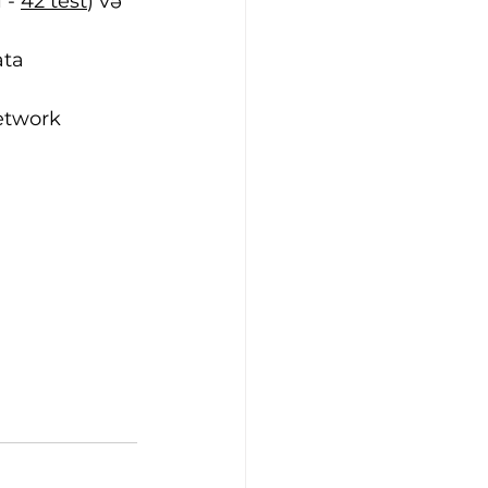
 - 
42 test
) və 
ta 
etwork 