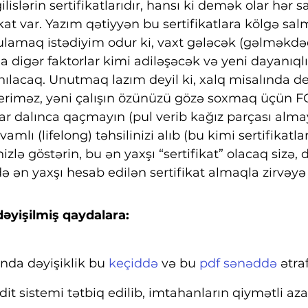
lislərin sertifikatlarıdır, hansı ki demək olar hər s
ikat var. Yazım qətiyyən bu sertifikatlara kölgə sa
lamaq istədiyim odur ki, vaxt gələcək (gəlməkdəd
da digər faktorlar kimi adiləşəcək və yeni dayanıqlı
ılacaq. Unutmaq lazım deyil ki, xalq misalında dey
yeriməz, yəni çalışın özünüzü gözə soxmaq üçün 
tlar dalınca qaçmayın (pul verib kağız parçası almay
mlı (lifelong) təhsilinizi alıb (bu kimi sertifikatla
şinizlə göstərin, bu ən yaxşı “sertifikat” olacaq sizə
də ən yaxşı hesab edilən sertifikat almaqla zirvəyə
dəyişilmiş qaydalara:
ında dəyişiklik bu 
keçiddə
 və bu 
pdf sənəddə
 ətraf
t sistemi tətbiq edilib, imtahanların qiymətli azal