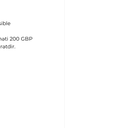
ible 
məti 200 GBP 
ətdir.