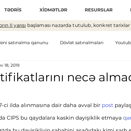
TƏDRİS
XİDMƏTLƏR
RESURSLAR
rın II yarısı
başlaması nəzərdə tutulub, konkret tarixlər t
Yeni satınalma qanunu
Dövlət satınalmaları
Youtub
v 18, 2019
əchizat zənciri
Anbar
tifikatlarını necə alma
7-ci ildə alınmasına dair daha əvvəl bir 
post 
paylaş
ında CIPS bu qaydalara kəskin dəyişiklik etməyə 
qər
ostda bu dəyişikliyin səbəbini aşağıdakı kimi şərh 