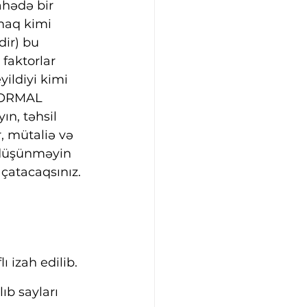
ahədə bir 
lmaq kimi 
ir) bu 
 faktorlar 
ildiyi kimi 
FORMAL 
ın, təhsil 
r, mütaliə və 
, düşünməyin 
 çatacaqsınız.
lı izah edilib. 
ıb sayları 