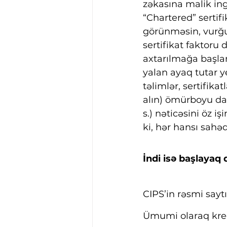
zəkasına malik ingi
“Chartered” sertif
görünməsin, vurğu
sertifikat faktoru 
axtarılmağa başlan
yalan ayaq tutar 
təlimlər, sertifika
alın) ömürboyu dava
s.) nəticəsini öz i
ki, hər hansı sahə
İndi isə başlayaq 
CIPS’in rəsmi sayt
Ümumi olaraq kredi