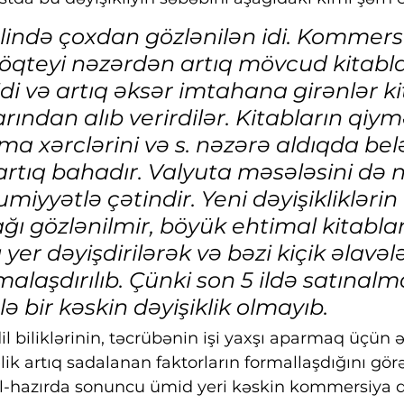
slində çoxdan gözlənilən idi. Kommers
qteyi nəzərdən artıq mövcud kitablar 5
idi və artıq əksər imtahana girənlər ki
arından alıb verirdilər. Kitabların qiym
lma xərclərini və s. nəzərə aldıqda bel
rtıq bahadır. Valyuta məsələsini də 
iyyətlə çətindir. Yeni dəyişikliklərin
ğı gözlənilmir, böyük ehtimal kitablar
er dəyişdirilərək və bəzi kiçik əlavələ
malaşdırılıb. Çünki son 5 ildə satınalm
ə bir kəskin dəyişiklik olmayıb.
i dil biliklərinin, təcrübənin işi yaxşı aparmaq üçün 
lik artıq sadalanan faktorların formallaşdığını gör
al-hazırda sonuncu ümid yeri kəskin kommersiya