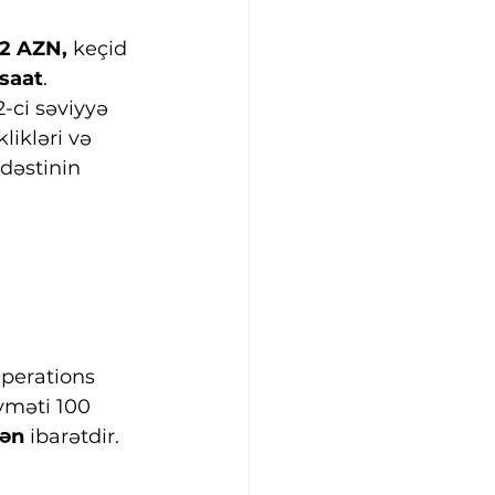
2 AZN, 
keçid 
 saat
.
-ci səviyyə 
ikləri və 
dəstinin 
perations 
iyməti 100 
dən
 ibarətdir.