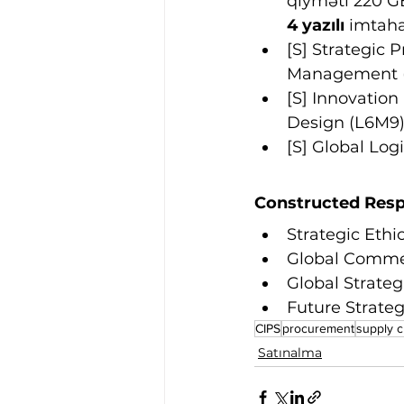
qiyməti 220 G
4 yazılı 
imtaha
[S] Strategic
Management 
[S] Innovation
Design (L6M9
[S] Global Log
Constructed Respo
Strategic Ethi
Global Commer
Global Strate
Future Strateg
CIPS
procurement
supply c
Satınalma