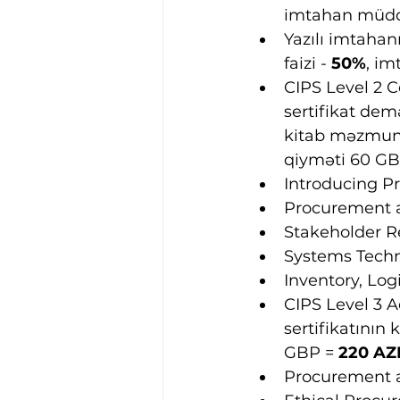
imtahan müddə
Yazılı imtahanı
faizi - 
50%
, im
CIPS Level 2 C
sertifikat dem
kitab məzmunu 
qiyməti 60 GB
Introducing P
Procurement a
Stakeholder R
Systems Tech
Inventory, Log
CIPS Level 3 
sertifikatının 
GBP = 
220 AZ
Procurement 