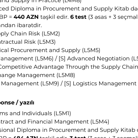
nd Supply in Practice (L4M8)
ced Diploma in Procurement and Supply Kitab dəs
BP = 
440 AZN 
təşkil edir. 
6 test
 (3 əsas + 3 seçməli
ndan ibarətdir.
ly Chain Risk (L5M2)
ractual Risk (L5M3)
cal Procurement and Supply (L5M5)
Management (L5M6) / [S] Advanced Negotiation (L
 Competitive Advantage Through the Supply Chain (
Change Management (L5M8)
s Management (L5M9) / [S] Logistics Management
nse / yazılı
s and Individuals (L5M1)
tract and Financial Mangement (L5M4)
ssional Diploma in Procurement and Supply Kitab d