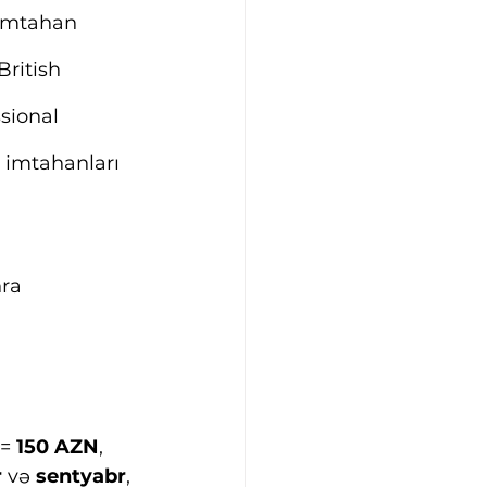
 imtahan 
ritish 
sional 
imtahanları 
ra 
= 
150 AZN
, 
 
və 
sentyabr
, 