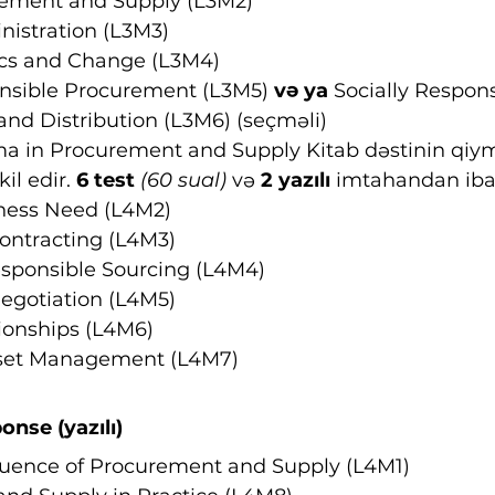
rement and Supply (L3M2)
nistration (L3M3)
s and Change (L3M4)
onsible Procurement (L3M5) 
və ya
 Socially Respons
nd Distribution (L3M6) (seçməli)
ma in Procurement and Supply Kitab dəstinin qiy
kil edir. 
6 test 
(60 sual)
 və 
2 yazılı 
imtahandan ibar
ness Need (L4M2)
ntracting (L4M3)
esponsible Sourcing (L4M4)
gotiation (L4M5)
ionships (L4M6)
sset Management (L4M7)
nse (yazılı)
luence of Procurement and Supply (L4M1)