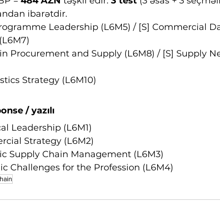
BP = 
484 AZN 
təşkil edir. 
3 test 
(3 əsas + 3 seçməli
ndan ibarətdir.
 Programme Leadership (L6M5) / [S] Commercial Da
(L6M7)
 in Procurement and Supply (L6M8) / [S] Supply N
)
istics Strategy (L6M10)
nse / yazılı
cal Leadership (L6M1)
cial Strategy (L6M2)
gic Supply Chain Management (L6M3)
ic Challenges for the Profession (L6M4)
hain