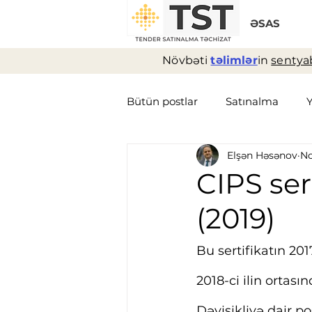
ƏSAS
Növbəti
təlimlər
in
sentyab
Bütün postlar
Satınalma
Elşən Həsənov
No
Logistika
Müqavilə
T
CIPS ser
(2019)
Bu sertifikatın 201
2018-ci ilin ortas
Dəyişikliyə dair p