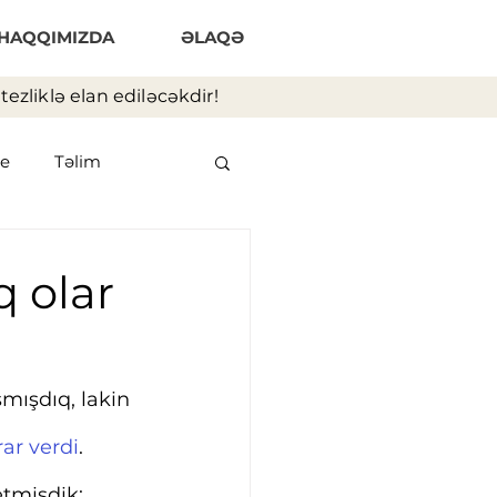
HAQQIMIZDA
ƏLAQƏ
ezliklə elan ediləcəkdir!
e
Təlim
q olar
mışdıq, lakin 
ar verdi
. 
etmişdik: