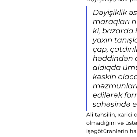
Dəyişiklik ə
maraqları nö
ki, bazarda 
yaxın tanışl
çap, çatdırı
həddindən a
aldıqda ümum
kəskin olaca
məzmunları y
edilərək for
sahəsində el
Ali təhsilin, xaric
olmadığını və üstə
işəgötürənlərin h