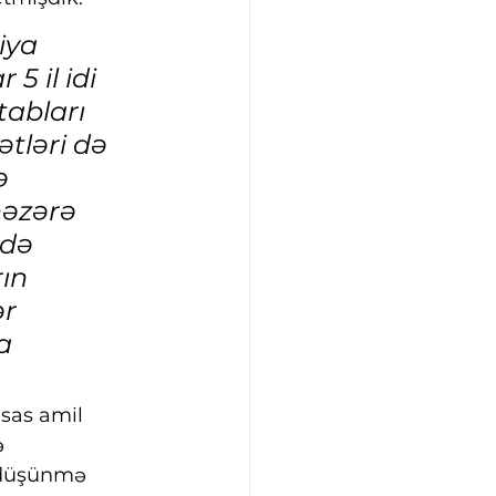
iya 
 il idi 
tabları 
ətləri də 
ə 
nəzərə 
 də 
ın 
r 
a 
əsas amil 
ə 
 düşünmə 