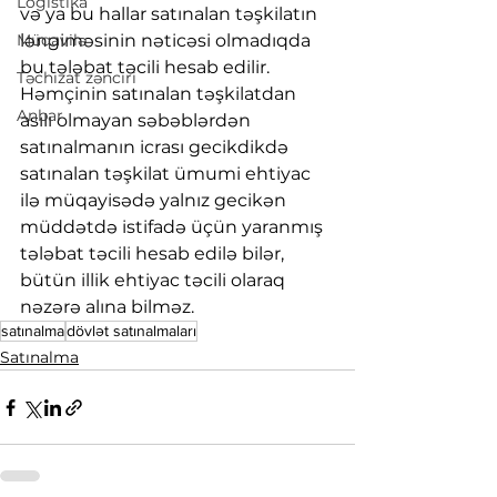
Logistika
və ya bu hallar satınalan təşkilatın 
Müqavilə
ləngiməsinin nəticəsi olmadıqda 
bu tələbat təcili hesab edilir. 
Təchizat zənciri
Həmçinin satınalan təşkilatdan 
Anbar
asılı olmayan səbəblərdən 
satınalmanın icrası gecikdikdə 
satınalan təşkilat ümumi ehtiyac 
ilə müqayisədə yalnız gecikən 
müddətdə istifadə üçün yaranmış 
tələbat təcili hesab edilə bilər, 
bütün illik ehtiyac təcili olaraq 
nəzərə alına bilməz.
satınalma
dövlət satınalmaları
Satınalma