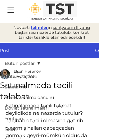
Növbəti
təlimlər
in
sentyabrın II yarısı
başlaması nəzərdə tutulub, konkret
tarixlər tezliklə elan ediləcəkdir!
Post
Bütün postlar
Elşən Həsənov
Bütün postlar
Nov 18, 2020
Satınalmada təcili
Satınalma
tələbat
Yeni satınalma qanunu
Satınalamada təcili tələbat 
Dövlət satınalmaları
deyildikdə nə nəzərdə tutulur?
Youtube
Tələbatın təcili olmasına gətirib 
çıxarmış halları qabaqcadan 
Təlim
görmək qeyri-mümkün olduqda 