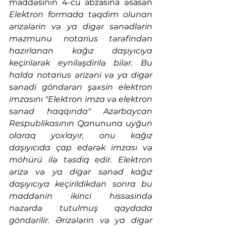
maddəsinin 4-cü abzasına əsasən 
Elektron formada təqdim olunan 
ərizələrin və ya digər sənədlərin 
məzmunu notarius tərəfindən 
hazırlanan kağız daşıyıcıya 
keçirilərək eyniləşdirilə bilər. Bu 
halda notarius ərizəni və ya digər 
sənədi göndərən şəxsin elektron 
imzasını "Elektron imza və elektron 
sənəd haqqında" Azərbaycan 
Respublikasının Qanununa uyğun 
olaraq yoxlayır, onu kağız 
daşıyıcıda çap edərək imzası və 
möhürü ilə təsdiq edir. Elektron 
ərizə və ya digər sənəd kağız 
daşıyıcıya keçirildikdən sonra bu 
maddənin ikinci hissəsində 
nəzərdə tutulmuş qaydada 
göndərilir. Ərizələrin və ya digər 