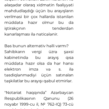
əlaqədar olaraq xidmətin fəaliyyəti 
məhdudlaşdığı üçün bu arayışların 
verilməsi bir çox hallarda istənilən 
müddətə hazır olmur bu da 
iştirakçının tenderdən 
kənarlaşması ilə nəticələnir.
Bəs bunun alternativ həlli varmı?
Sahibkarın vergi üzrə şəxsi 
kabinetində bu arayış qısa 
müddətə hazır olsa da hər hansı 
elektron imza və s. ilə 
təsdiqlənmədiyi üçün satınalan 
təşkilatlar bu arayışı qəbul etmirlər.
"Notariat haqqında” Azərbaycan 
Respublikasının Qanunu (26 
noyabr 1999-cu il, № 762-IQ) 73-cü 