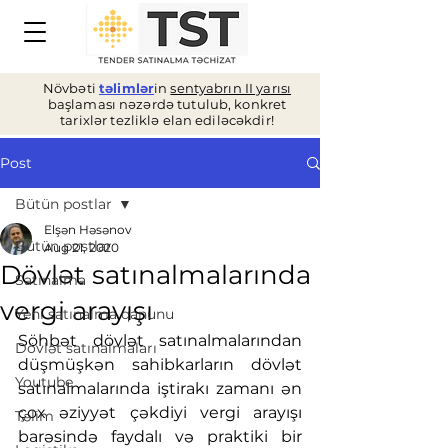
Növbəti
təlimlər
in
sentyabrın II yarısı
başlaması nəzərdə tutulub, konkret
tarixlər tezliklə elan ediləcəkdir!
Post
Bütün postlar
Elşən Həsənov
Bütün postlar
Aug 21, 2020
Dövlət satınalmalarında
Satınalma
vergi arayışı
Yeni satınalma qanunu
Söhbət dövlət satınalmalarından 
Dövlət satınalmaları
düşmüşkən sahibkarların dövlət 
Youtube
satınalmalarında iştirakı zamanı ən 
çox əziyyət çəkdiyi vergi arayışı 
Təlim
barəsində faydalı və praktiki bir 