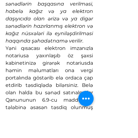
sənədlərin başqasına verilməsi, 
habelə kağız və ya elektron 
daşıyıcıda olan ərizə və ya digər 
sənədlərin hazırlanmış elektron və 
kağız nüsxələri ilə eyniləşdirilməsi 
haqqında şəhadətnamə verilir
.
Yəni qısacası elektron imzanızla 
notariusa yaxınlaşıb öz şəxsi 
kabinetinizə girərək notariusda 
həmin məlumatları ona vergi 
portalında göstərib elə ordaca çap 
etdirib təsdiqlədə bilərsiniz. Belə 
olan halda bu sənəd satınalmalar 
Qanununun 6.9-cu maddəsinin 
tələbinə əsasən təsdiq olunmuş 
hesab edildiyi üçün qəbul edilir 
(edilməlidir).
dövlət satınalmaları
vergi
vergi arayışı
Dövlət satınalmaları