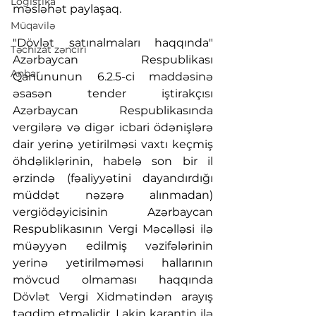
Logistika
məsləhət paylaşaq.
Müqavilə
"Dövlət satınalmaları haqqında" 
Təchizat zənciri
Azərbaycan Respublikası 
Anbar
Qanununun 6.2.5-ci maddəsinə 
əsasən tender iştirakçısı 
Azərbaycan Respublikasında 
vergilərə və digər icbari ödənişlərə 
dair yerinə yetirilməsi vaxtı keçmiş 
öhdəliklərinin, habelə son bir il 
ərzində (fəaliyyətini dayandırdığı 
müddət nəzərə alınmadan) 
vergiödəyicisinin Azərbaycan 
Respublikasının Vergi Məcəlləsi ilə 
müəyyən edilmiş vəzifələrinin 
yerinə yetirilməməsi hallarının 
mövcud olmaması haqqında 
Dövlət Vergi Xidmətindən arayış 
təqdim etməlidir. Lakin karantin ilə 