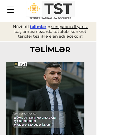
Növbəti
təlimlər
in
sentyabrın II yarısı
başlaması nəzərdə tutulub, konkret
tarixlər tezliklə elan ediləcəkdir!
TƏLİMLƏR
Dövlət satınalmaları