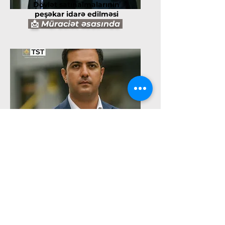
Dövlət satınalmalarının
peşəkar idarə edilməsi
📩
Müraciət əsasında
Dövlət satınalmalarında
komissiya üzvlərinin
məsuliyyəti
📩
Müraciət əsasında