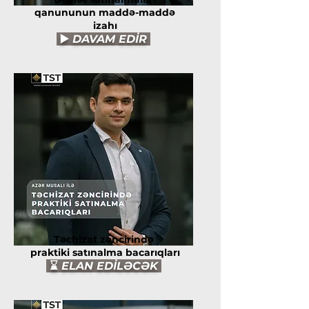
qanununun maddə-maddə
izahı
▶️
DAVAM EDİR
Təchizat zəncirində
praktiki satınalma bacarıqları
⌛
ELAN EDİLƏCƏK