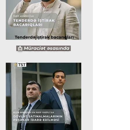
Tenderdə iştirak bacarıqları
📩
Müraciət əsasında