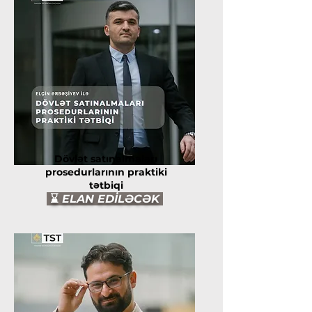
Dövlət satınalmaları
prosedurlarının praktiki
tətbiqi
⌛
ELAN EDİLƏCƏK