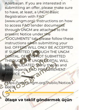
Azerbaijan. If you are interested in
submitting an offer, please make sure
to have, at least, a UNGM Basic
Registration with FAO
(
www.ungm.org
). Instructions on how
to access FAO tender documents
through UNGM are attached to the
present Notice under the
“DOCUMENTS” tab; please follow these
instructions when submitting your
bid. OFFERS WILL ONLY BE ACCEPTED
IF SUBMITTED THROUGH THE UNGM
PORTAL. OFFERS NOT SUBMITTED
THROUGH THE UNGM PORTAL WILL
BE INVALIDATED. Many thanks and
best regards, FAO PROCUREMENT
SERVICE
https://www.ungm.org/Public/Notice/1
66675
Əlaqə və təklif göndərmək üçün