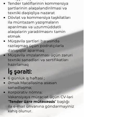
Tender təkliflərinin kommersiya
şərtlərinin əlaqələndirilməsi və
texniki dəqiqliyə nəzarət
Dövlət və kommersiya təşkilatları
ilə müntəzəm yazışmaların
aparılması və uzunmüddətli
əlaqələrin yaradılmasını təmin
etmək
Müqavilə şərtləri barəsində
razılaşmaq üçün podratçılarla
danışıqlar aparmaq
Müqavilə imzalanması üçün zəruri
texniki sənədləri və sertifikatları
hazırlamaq
İş şəraiti:
6 günlük iş həftəsi ;
Əmək Məcəlləsinə əsasən
sənədləşmə;
Korporativ nömrə;
Vakansiyaya müraciət üçün CV-ləri
“
Tender üzrə mütəxəssis
” başlığı
ilə e-mail ünvanına göndərməyiniz
xahiş olunur.