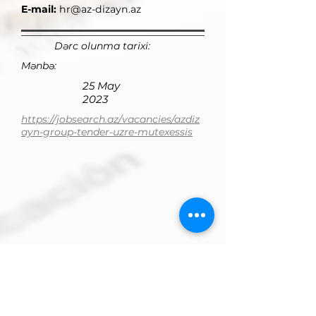
E-mail:
hr@az-dizayn.az
Dərc olunma tarixi:
Mənbə:
25 May
2023
https://jobsearch.az/vacancies/azdiz
ayn-group-tender-uzre-mutexessis