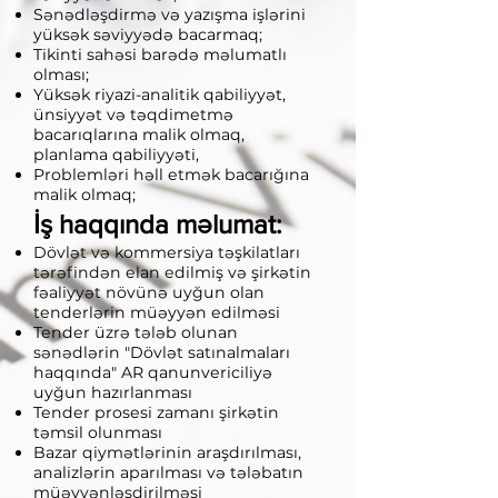
Sənədləşdirmə və yazışma işlərini
yüksək səviyyədə bacarmaq;
Tikinti sahəsi barədə məlumatlı
olması;
Yüksək riyazi-analitik qabiliyyət,
ünsiyyət və təqdimetmə
bacarıqlarına malik olmaq,
planlama qabiliyyəti,
Problemləri həll etmək bacarığına
malik olmaq;
İş haqqında məlumat:
Dövlət və kommersiya təşkilatları
tərəfindən elan edilmiş və şirkətin
fəaliyyət növünə uyğun olan
tenderlərin müəyyən edilməsi
Tender üzrə tələb olunan
sənədlərin "Dövlət satınalmaları
haqqında" AR qanunvericiliyə
uyğun hazırlanması
Tender prosesi zamanı şirkətin
təmsil olunması
Bazar qiymətlərinin araşdırılması,
analizlərin aparılması və tələbatın
müəyyənləşdirilməsi