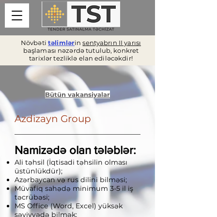
Növbəti
təlimlər
in
sentyabrın II yarısı
başlaması nəzərdə tutulub, konkret
tarixlər tezliklə elan ediləcəkdir!
Bütün vakansiyalar
Azdizayn Group
Namizədə olan tələblər:
Ali təhsil (İqtisadi təhsilin olması
üstünlükdür);
Azərbaycan və rus dilini bilməsi;
Müvafiq sahədə minimum 3-5 il iş
təcrübəsi;
MS Office (Word, Excel) yüksək
səviyyədə bilmək;