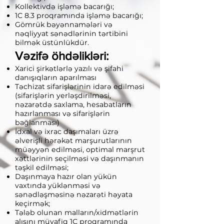
Kollektivdə işləmə bacarığı;
1C 8.3 proqramında işləmə bacarığı;
Gömrük bəyənnamələri və
nəqliyyat sənədlərinin tərtibini
bilmək üstünlükdür.
Vəzifə öhdəlikləri:
Xarici şirkətlərlə yazılı və şifahi
danışıqların aparılması
Təchizat sifarişlərinin idarə edilməsi
(sifarişlərin yerləşdirilməsi,
nəzarətdə saxlama, hesabatların
hazırlanması və sifarişlərin
bağlanması)
İdxal və ixrac daşımaları üzrə
əlverişli hərəkət marşurutlarının
müəyyən edilməsi, optimal marşrut
xəttlərinin seçilməsi və daşınmanın
təşkil edilməsi;
Daşınmaya hazır olan yükün
vaxtında yüklənməsi və
sənədləşməsinə nəzarəti həyata
keçirmək;
Tələb olunan malların/xidmətlərin
alışını müvafiq 1C proqramında