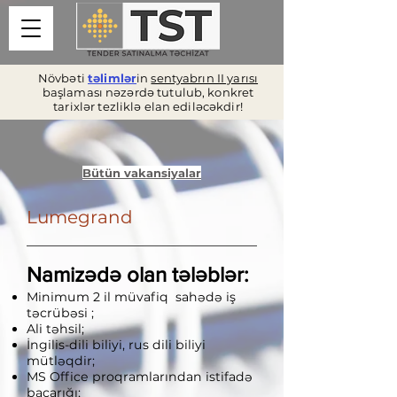
Növbəti
təlimlər
in
sentyabrın II yarısı
başlaması nəzərdə tutulub, konkret
tarixlər tezliklə elan ediləcəkdir!
Bütün vakansiyalar
Lumegrand
Namizədə olan tələblər:
Minimum 2 il müvafiq sahədə iş
təcrübəsi ;
Ali təhsil;
İngilis-dili biliyi, rus dili biliyi
mütləqdir;
MS Office proqramlarından istifadə
bacarığı;