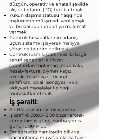
düzgün, operativ və əhatəli şəkildə
alış orderlərini (PO) tərtib etmək;
Yükün daşıma statusu haqqında
məlumatın mütəmadi yeniləmək
və bu barədə rəhbərliyə məlumat
vermək;
Gömrük hesabatlarının ödəniş
üçün sistemə işləyərək maliyyə
şöbəsinə təqdim edilməsi
Gömrük rəsmiləşdirilməsi ilə bağlı
zəruri sənədləri aidiyyatı
şöbələrdən toplamaq (müqavilə,
hesab-faktura, qiymət kağızı,
texniki təsvir və s.) ticarət
sertifikatı, idxal lisenziyası, və s.
aidiyyəti məsələlər ilə bağlı
müraciətlər etmək;
İş şəraiti:
AR ƏM əsasən rəsmiləşdirmə
İş qrafiki: 09:00-18:00 bazar ertəsi-
cümə tam iş günü, şənbə yarı iş
günü 10:00-14:00
Əmək haqqı namizədin bilik və
bacarıqlarına müvafiq olaraq təyin