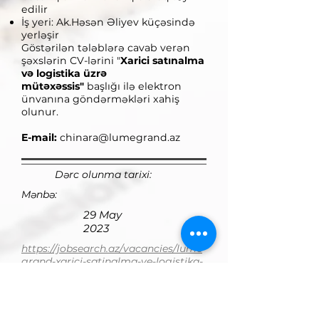
edilir
İş yeri: Ak.Həsən Əliyev küçəsində
yerləşir
Göstərilən tələblərə cavab verən
şəxslərin CV-lərini "
Xarici satınalma
və logistika üzrə
mütəxəssis"
başlığı ilə elektron
ünvanına göndərməkləri xahiş
olunur.
E-mail:
chinara@lumegrand.az
Dərc olunma tarixi:
Mənbə:
29 May
2023
https://jobsearch.az/vacancies/lume
grand-xarici-satinalma-ve-logistika-
uzre-mutexessis