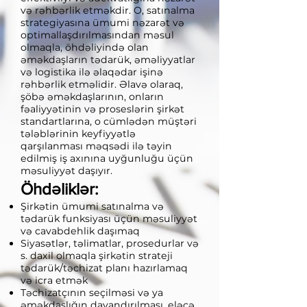
və rəhbərlik etməkdir. O, satınalma
strategiyasına ümumi nəzarət və
optimallaşdırılmasından məsul
olmaqla, öhdəliyində olan
əməkdaşların tədarük, əməliyyatlar
və logistika ilə əlaqədar işinə
rəhbərlik etməlidir. Əlavə olaraq,
şöbə əməkdaşlarının, onların
fəaliyyətinin və proseslərin şirkət
standartlarına, o cümlədən müştəri
tələblərinin keyfiyyətlə
qarşılanması məqsədi ilə təyin
edilmiş iş axınına uyğunluğu üçün
məsuliyyət daşıyır.
Öhdəliklər:
Şirkətin ümumi satınalma və
tədarük funksiyası üçün məsuliyyət
və cavabdehlik daşımaq
Siyasətlər, təlimatlar, prosedurlar və
s. daxil olmaqla şirkətin strateji
tədarük/təchizat planı hazırlamaq
və icra etmək
Təchizatçının seçilməsi və ya
əməkdaşlığın dayandırılması, eləcə