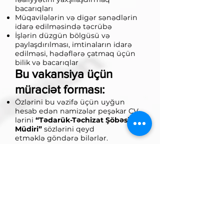
bacarıqları
Müqavilələrin və digər sənədlərin
idarə edilməsində təcrübə
İşlərin düzgün bölgüsü və
paylaşdırılması, imtinaların idarə
edilməsi, hədəflərə çatmaq üçün
bilik və bacarıqlar
Bu vakansiya üçün
müraciət forması:
Özlərini bu vəzifə üçün uyğun
hesab edən namizələr peşəkar CV-
lərini
“Tədarük-Təchizat Şöbəsinin
Müdiri”
sözlərini qeyd
etməklə göndərə bilərlər.
E-mail:
hr@officelines.az
Dərc olunma tarixi:
Mənbə:
25 May
2023