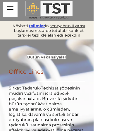
Növbəti
təlimlər
in
sentyabrın II yarısı
başlaması nəzərdə tutulub, konkret
tarixlər tezliklə elan ediləcəkdir!
Bütün vakansiyalar
Office Lines
Şirkət Tədarük-Təchizat şöbəsinin
müdiri vəzifəsini icra edəcək
peşəkar axtarır. Bu vəzifə şirkətin
bütün tədarük/satınalma
əməliyyatlarına, o cümlədən,
logistika, davamlı və sərfəli anbar
ehtiyatının planlaşdırılması və
tədarükü, satınalma prosesinin
effektivliyi və adekvatlığına nəzarət