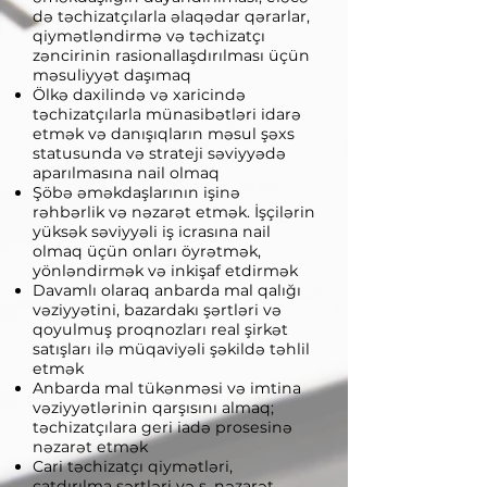
də təchizatçılarla əlaqədar qərarlar,
qiymətləndirmə və təchizatçı
zəncirinin rasionallaşdırılması üçün
məsuliyyət daşımaq
Ölkə daxilində və xaricində
təchizatçılarla münasibətləri idarə
etmək və danışıqların məsul şəxs
statusunda və strateji səviyyədə
aparılmasına nail olmaq
Şöbə əməkdaşlarının işinə
rəhbərlik və nəzarət etmək. İşçilərin
yüksək səviyyəli iş icrasına nail
olmaq üçün onları öyrətmək,
yönləndirmək və inkişaf etdirmək
Davamlı olaraq anbarda mal qalığı
vəziyyətini, bazardakı şərtləri və
qoyulmuş proqnozları real şirkət
satışları ilə müqaviyəli şəkildə təhlil
etmək
Anbarda mal tükənməsi və imtina
vəziyyətlərinin qarşısını almaq;
təchizatçılara geri iadə prosesinə
nəzarət etmək
Cari təchizatçı qiymətləri,
çatdırılma şərtləri və s. nəzarət