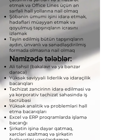
etmək və Office Lines üçün ən
sərfəli həll yollarına nail olmaq
Şöbənin ümumi işini idarə etmək,
hədəfləri müəyyən etmək və
qoyulmuş tapşırıqların icrasını
izləmək
Təyin edilmiş bütün tapşırıqların
aydın, ünvanlı və sənədləşdirilmiş
formada olmasına nail olmaq
Namizədə tələblər:
Ali təhsil (bakalavr və ya bənzər
dərəcə)
Yüksək səviyyəli liderlik və idarəçilik
bacarıqları
Təchizat zəncirinn idarə edilməsi və
ya korporativ təchizat sahəsində iş
təcrübəsi
Yüksək analitik və problemləri həll
etmə bacarıqları
Excel və ERP proqramlarda işləmə
bacarığı
Şirkətin işinə dəyər qatmaq,
xərcləri azaltmaq və şirkətin
fəaliyyətini yaxşılaşdırmaq