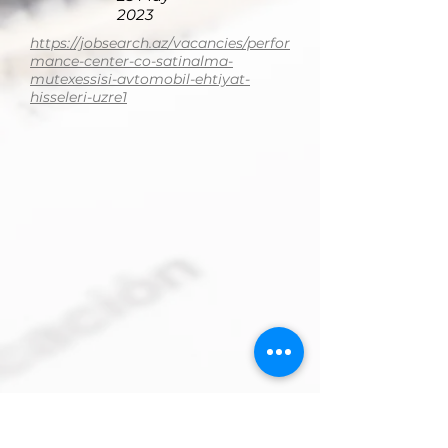
2023
https://jobsearch.az/vacancies/perfor
mance-center-co-satinalma-
mutexessisi-avtomobil-ehtiyat-
hisseleri-uzre1