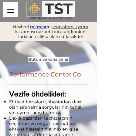
Növbəti
təlimlər
in
sentyabrın II yarısı
başlaması nəzərdə tutulub, konkret
tarixlər tezliklə elan ediləcəkdir!
Bütün vakansiyalar
Performance Center Co
Vəzifə öhdəlikləri:
Ehtiyat hissələri şöbəsindən daxil
olan satınalma sorğularının təhlili
və qiymət araşdırılması;
Daxili bazardan təchizatçının
seçilməsi və uyğun qiymət və
ehtiyat hissəsinin alınıb ən qısa
zamanda çatdırılmasını təmin