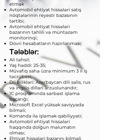
etmək
Avtomobil ehtiyat hissələri satış
nöqtələrinin reyestr bazasının
tərtibi;
Avtomobil ehtiyat hissələri
bazarının təhlili və müntəzəm
monitorinqi;
Dövri hesabatların hazırlanması;
Tələblər:
Ali təhsil;
Yaş həddi: 25-35;
Müvafiq sahə üzrə minimum 3 il iş
təcrübəsi;
Dil bilikləri: Azərbaycan dili səlis, rus
və ingilis dilləri arzuolunandır;
1C proqramında sərbəst işləmə
bacarığı;
Microsoft Excel yüksək səviyyədə
bilməli;
Komanda ilə işləmək qabiliyyəti;
Avtomobil ehtiyat hissələri
haqqında dolğun məlumatın
olması;
Ehtiyat hissələri bazarını bilməli