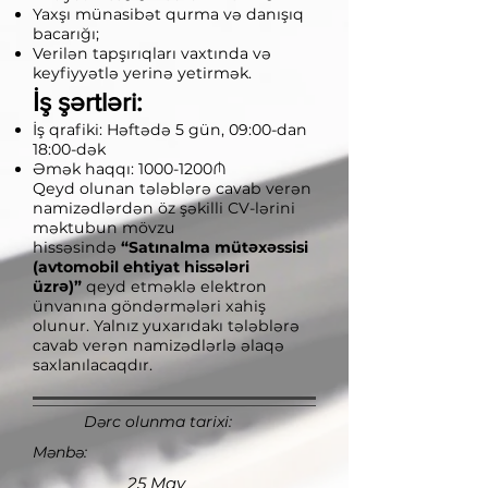
Yaxşı münasibət qurma və danışıq
bacarığı;
Verilən tapşırıqları vaxtında və
keyfiyyətlə yerinə yetirmək.
İş şərtləri:
İş qrafiki: Həftədə 5 gün, 09:00-dan
18:00-dək
Əmək haqqı:
1000-1200
₼
Qeyd olunan tələblərə cavab verən
namizədlərdən öz şəkilli CV-lərini
məktubun mövzu
hissəsində
“Satınalma mütəxəssisi
(avtomobil ehtiyat hissələri
üzrə)”
qeyd etməklə elektron
ünvanına göndərmələri xahiş
olunur. Yalnız yuxarıdakı tələblərə
cavab verən namizədlərlə əlaqə
saxlanılacaqdır.
Dərc olunma tarixi:
Mənbə:
25 May