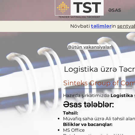
ƏSAS
Növbəti
təlimlər
in
sentyab
Bütün vakansiyalar
Logistika üzrə Təc
Sinteks Group of Co
Hazırda şirkətimizdə
Logistika
Əsas tələblər:
Təhsil:
Müvafiq sahə üzrə Ali təhsil ala
Biliklər və bacarıqlar:
MS Office