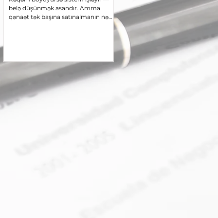
risk?
belə düşünmək asandır. Amma
Dövlət satınalmalarında iştirakçıla
qənaət tək başına satınalmanın nə
kənarlaşdırılması həm hüquqi, hə
qədər səmərəli getdiyini göstərə
də praktiki baxımdan ən həssas
bilirmi? Ən ucuz təklifin qazanması
sahələrdən biridir. Xüsusilə fakulta
bütün prosedurun dəyərini necə
(diskresion) kənarlaşdırma əsasları
azaldır — və beynəlxalq təcrübə hansı
çərçivəsində satınalan təşkilatın
istiqaməti göstərir.
qərarvermə sərhədləri tez-tez
mübahisə doğurur. Beynəlxalq
təcrübə və Azərbaycan
qanunvericiliyi göstərir ki,
“kənarlaşdıra bilər” ifadəsi satınala
təşkilata mütləq bir vəzifə deyil,
əsaslandırılmış seçim hüququ verir
⚖️ Beynəlxalq təcrübə: Diskresiya 
proporsio