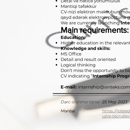
Detal və nəticə yönümlülük
Məntiqi təfəkkür
CV-nizi elektron məktubun mövz
qeyd edərək elektron poçtuna g
We are currently launching
Int
Main requirements:
Education:
Higher education in the relevan
Knowledge and skills:
MS Office
Detail and result oriented
Logical thinking
Don’t miss the opportunity to b
CV indicating “
Internship Prog
E-mail:
internship@sinteks.com
Dərc olunma tarixi:
25 May 2023
Mənbə:
https://jobse
uzre-tecrubec