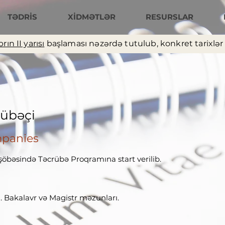
TƏDRİS
XİDMƏTLƏR
RESURSLAR
rın II yarısı
başlaması nəzərdə tutulub, konkret tarixlər t
rübəçi
mpanies
şöbəsində Təcrübə Proqramına start verilib.
n. Bakalavr və Magistr məzunları.