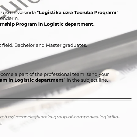
usu hissəsində “
Logistika
üzrə Təcrübə Proqramı
”
öndərin.
ernship Program in Logistic department.
t field. Bachelor and Master graduates.
ecome a part of the professional team, send your
ram in Logistic department
” in the subject line.
arch.az/vacancies/sinteks-group-of-companies-logistika-
i