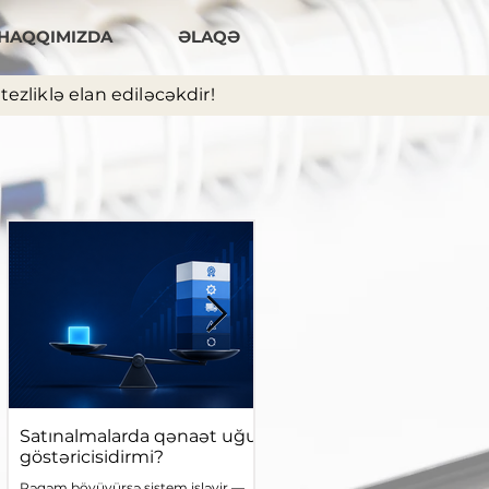
HAQQIMIZDA
ƏLAQƏ
ezliklə elan ediləcəkdir!
Satınalmalarda qənaət uğur
Dövlət satınalmalarında
göstəricisidirmi?
“kənarlaşdıra bilər” anlayış
Diskresiya, yoxsa hüquqi
Rəqəm böyüyürsə sistem işləyir —