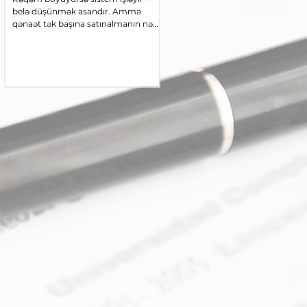
risk?
belə düşünmək asandır. Amma
Dövlət satınalmalarında iştirakçıla
qənaət tək başına satınalmanın nə
kənarlaşdırılması həm hüquqi, hə
qədər səmərəli getdiyini göstərə
də praktiki baxımdan ən həssas
bilirmi? Ən ucuz təklifin qazanması
sahələrdən biridir. Xüsusilə fakulta
bütün prosedurun dəyərini necə
(diskresion) kənarlaşdırma əsasları
azaldır — və beynəlxalq təcrübə hansı
çərçivəsində satınalan təşkilatın
istiqaməti göstərir.
qərarvermə sərhədləri tez-tez
mübahisə doğurur. Beynəlxalq
təcrübə və Azərbaycan
qanunvericiliyi göstərir ki,
“kənarlaşdıra bilər” ifadəsi satınala
təşkilata mütləq bir vəzifə deyil,
əsaslandırılmış seçim hüququ verir
⚖️ Beynəlxalq təcrübə: Diskresiya 
proporsio