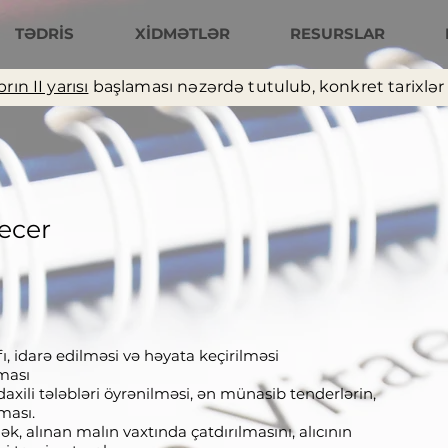
TƏDRİS
XİDMƏTLƏR
RESURSLAR
rın II yarısı
başlaması nəzərdə tutulub, konkret tarixlər t
ecer
ı, idarə edilməsi və həyata keçirilməsi
nması
daxili tələbləri öyrənilməsi, ən münasib tenderlərin,
ması.
mək, alınan malın vaxtında çatdırılmasını, alıcının