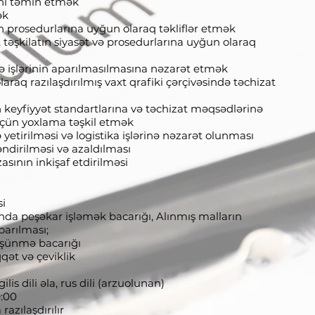
ini təmin etmək
ək
tın prosedurlarına uyğun olaraq təkliflər etmək
təşkilatın siyasət və prosedurlarına uyğun olaraq
ə işlərinin aparılmasılmasına nəzarət etmək
araq razılaşdırılmış vaxt qrafiki çərçivəsində təchizat
n keyfiyyət standartlarına və təchizat məqsədlərinə
çün yoxlama təşkil etmək
 yetirilməsi və logistika işlərinə nəzarət olunması
əndirilməsi və azaldılması
zasının inkişaf etdirilməsi
si
da peşəkar işləmək bacarığı, Alınmış malların
arılması;
düşünmə bacarığı
qət və çeviklik
gilis dili əla, rus dili (arzuolunan)
9:00
zılaşdırılır