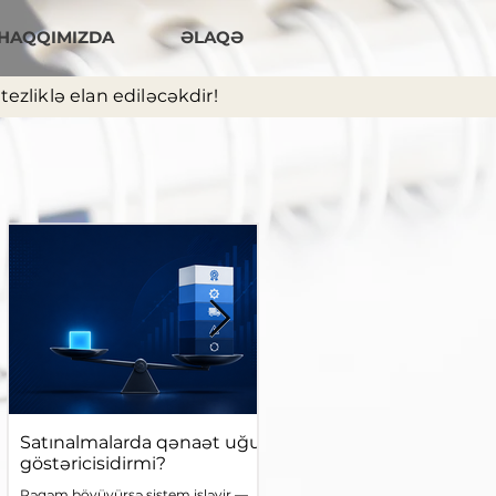
HAQQIMIZDA
ƏLAQƏ
ezliklə elan ediləcəkdir!
Satınalmalarda qənaət uğur
Dövlət satınalmalarında
göstəricisidirmi?
“kənarlaşdıra bilər” anlayış
Diskresiya, yoxsa hüquqi
Rəqəm böyüyürsə sistem işləyir —