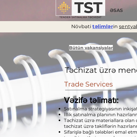
ƏSAS
Növbəti
təlimlər
in
sentyab
Bütün vakansiyalar
Təchizat üzrə men
Trade Services
Vəzifə təlimatı:
Satınalma strategiyasının inkişaf
İllik satınalma planının hazırla
Təchizat üzrə materiallara olan 
təchizat üzrə təkliflərin hazırlan
Sifarişlə bağlı tələbləri emal et