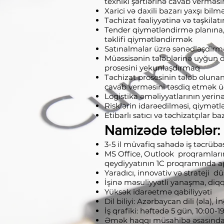
texniki şərtlərinə cavab verməs
Xarici və daxili bazarı yaxşı bilm
Təchizat fəaliyyətinə və təşkila
Tender qiymətləndirmə planına, 
təklifi qiymətləndirmək
Satınalmalar üzrə sənədləşdirm
Müəssisənin tələblərinə uyğun ol
prosesini yekunlaşdırmaq
Təchizat prosesinin tələb oluna
cavab verməsini təsdiq etmək ü
Logistika əməliyyatlarının yerinə
Risklərin idarəedilməsi, qiymətl
Etibarlı satıcı və təchizatçılar ba
Namizədə tələblər:
3-5 il müvafiq sahədə iş təcrübə
MS Office, Outlook proqramların
qeydiyyatının 1C proqramında ap
Yaradıcı, innovativ və strateji 
İşinə məsuliyyətli yanaşma, diqq
Yüksək idarəetmə qabiliyyəti
Dil biliyi: Azərbaycan dili (əla), İn
İş qrafiki: həftədə 5 gün, 10:00-1
Əmək haqqı müsahibə əsasında ra